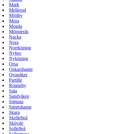
Mark
Mellerud
Mjölby
Mora
Motala
Mönsterås
Nacka
Nora
Norrköping
Nybro
Nyköping
Orsa
Oskarshamn
Ovanåker
Partille
Ronneby
Sala
Sandviken
Sigtuna
Simrishamn
Skara
Skellefteå
Skövde
Sollefteå
Sollentuna