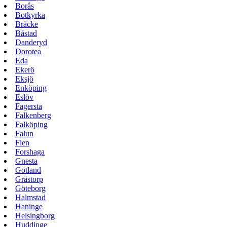
Borås
Botkyrka
Bräcke
Båstad
Danderyd
Dorotea
Eda
Ekerö
Eksjö
Enköping
Eslöv
Fagersta
Falkenberg
Falköping
Falun
Flen
Forshaga
Gnesta
Gotland
Grästorp
Göteborg
Halmstad
Haninge
Helsingborg
Huddinge