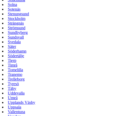
Solna
Sotenäs
Stenungsund
Stockholm
Strängnäs
Strömsund
Sundbyberg
Sundsvall
Svedala
Säter
Söderhamn
Södertälje
Tierp
Timrå
Tomelilla
Tranemo
Trelleborg
Tyresö
Täby
Uddevalla
Umeå
Upplands Väsby
Uppsala
Vallentuna