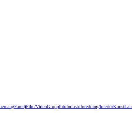
nemang
Familj
Film/Video
Gruppfoto
Industri
Inredning/Interiör
Konst
Lan