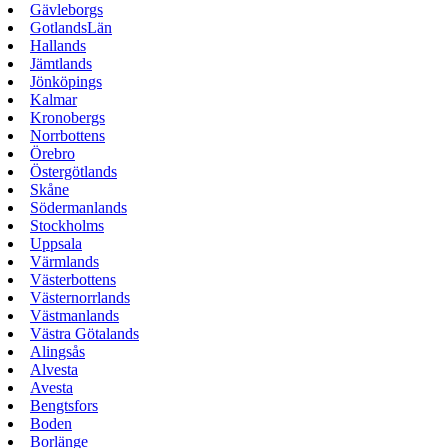
Gävleborgs
GotlandsLän
Hallands
Jämtlands
Jönköpings
Kalmar
Kronobergs
Norrbottens
Örebro
Östergötlands
Skåne
Södermanlands
Stockholms
Uppsala
Värmlands
Västerbottens
Västernorrlands
Västmanlands
Västra Götalands
Alingsås
Alvesta
Avesta
Bengtsfors
Boden
Borlänge