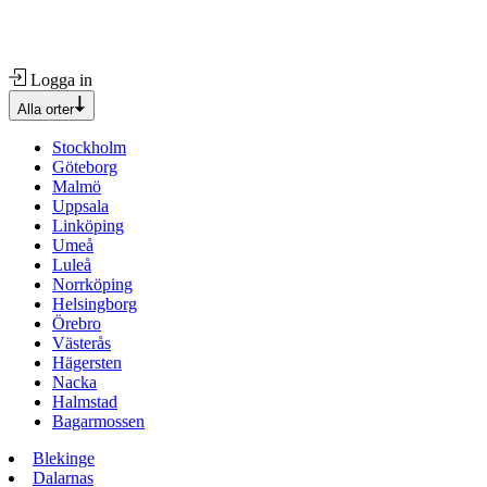
Logga in
Alla orter
Stockholm
Göteborg
Malmö
Uppsala
Linköping
Umeå
Luleå
Norrköping
Helsingborg
Örebro
Västerås
Hägersten
Nacka
Halmstad
Bagarmossen
Blekinge
Dalarnas