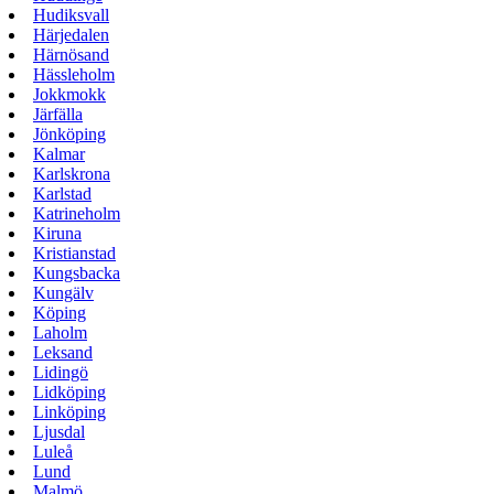
Hudiksvall
Härjedalen
Härnösand
Hässleholm
Jokkmokk
Järfälla
Jönköping
Kalmar
Karlskrona
Karlstad
Katrineholm
Kiruna
Kristianstad
Kungsbacka
Kungälv
Köping
Laholm
Leksand
Lidingö
Lidköping
Linköping
Ljusdal
Luleå
Lund
Malmö