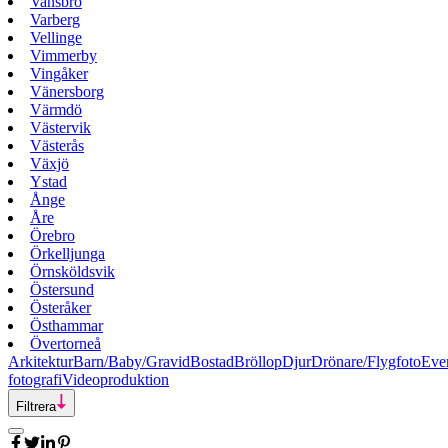
Vansbro
Varberg
Vellinge
Vimmerby
Vingåker
Vänersborg
Värmdö
Västervik
Västerås
Växjö
Ystad
Ånge
Åre
Örebro
Örkelljunga
Örnsköldsvik
Östersund
Österåker
Östhammar
Övertorneå
Arkitektur
Barn/Baby/Gravid
Bostad
Bröllop
Djur
Drönare/Flygfoto
Eve
fotografi
Videoproduktion
Filtrera