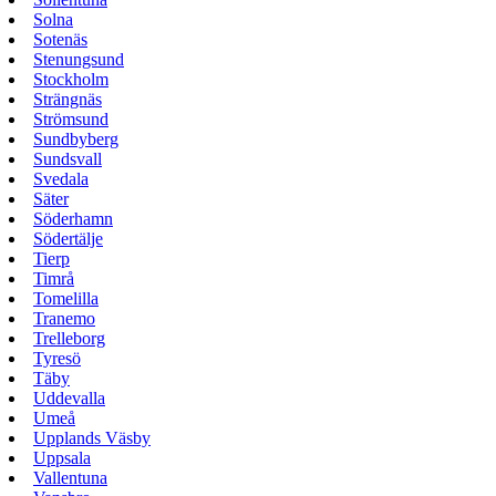
Solna
Sotenäs
Stenungsund
Stockholm
Strängnäs
Strömsund
Sundbyberg
Sundsvall
Svedala
Säter
Söderhamn
Södertälje
Tierp
Timrå
Tomelilla
Tranemo
Trelleborg
Tyresö
Täby
Uddevalla
Umeå
Upplands Väsby
Uppsala
Vallentuna