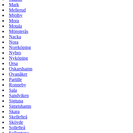
Mark
Mellerud
Mjölby
Mora
Motala
Mönsterås
Nacka
Nora
Norrköping
Nybro
Nyköping
Orsa
Oskarshamn
Ovanåker
Partille
Ronneby
Sala
Sandviken
Sigtuna
Simrishamn
Skara
Skellefteå
Skövde
Sollefteå
Sollentuna