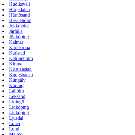
Hudiksvall
Härjedalen
Härnösand
Hässleholm
Jokkmokk
Järfälla
Jönköping
Kalmar
Karlskrona
Karlstad
Katrineholm
Kiruna
Kristianstad
Kungsbacka
Kungälv
Köping
Laholm
Leksand
Lidingö
Lidköping
Linköping
Ljusdal
Luleå
Lund
Malmö