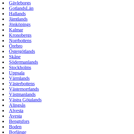
Gävleborgs
GotlandsLän
Hallands
Jämtlands
Jönköpings
Kalmar
Kronobergs
Norrbottens
Örebro
Östergötlands
Skåne
Södermanlands
Stockholms
Uppsala
Värmlands
Västerbottens
Västernorrlands
Västmanlands
Västra Götalands
Alingsås
Alvesta
Avesta
Bengtsfors
Boden
Borlänge