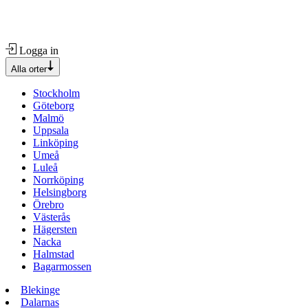
Logga in
Alla orter
Stockholm
Göteborg
Malmö
Uppsala
Linköping
Umeå
Luleå
Norrköping
Helsingborg
Örebro
Västerås
Hägersten
Nacka
Halmstad
Bagarmossen
Blekinge
Dalarnas