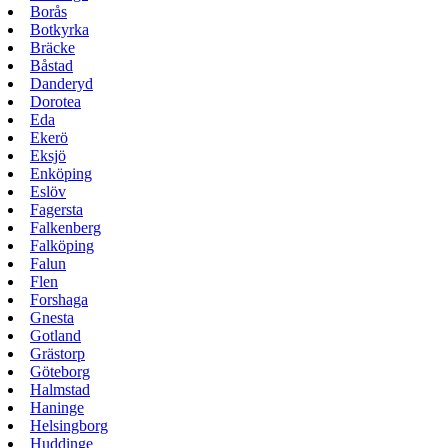
Borås
Botkyrka
Bräcke
Båstad
Danderyd
Dorotea
Eda
Ekerö
Eksjö
Enköping
Eslöv
Fagersta
Falkenberg
Falköping
Falun
Flen
Forshaga
Gnesta
Gotland
Grästorp
Göteborg
Halmstad
Haninge
Helsingborg
Huddinge