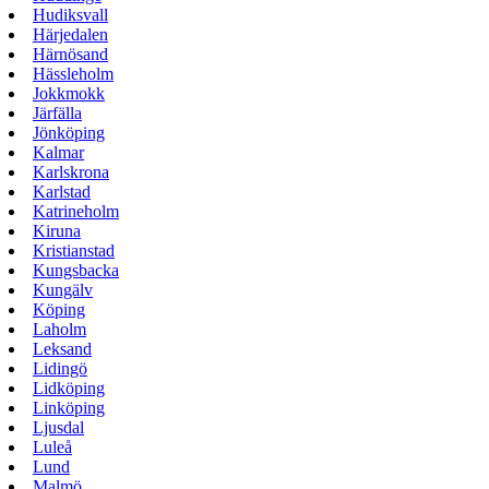
Hudiksvall
Härjedalen
Härnösand
Hässleholm
Jokkmokk
Järfälla
Jönköping
Kalmar
Karlskrona
Karlstad
Katrineholm
Kiruna
Kristianstad
Kungsbacka
Kungälv
Köping
Laholm
Leksand
Lidingö
Lidköping
Linköping
Ljusdal
Luleå
Lund
Malmö