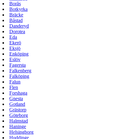
Borås
Botkyrka
Bräcke
Båstad
Danderyd
Dorotea
Eda
Ekerö
Eksjö
Enköping
Eslöv
Fagersta
Falkenberg
Falköping
Falun
Flen
Forshaga
Gnesta
Gotland
Grästorp
Göteborg
Halmstad
Haninge
Helsingborg
Huddinge