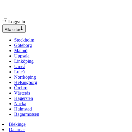
Logga in
Alla orter
Stockholm
Göteborg
Malmö
Uppsala
Linköping
Umeå
Luleå
Norrköping
Helsingborg
Örebro
Västerås
Hägersten
Nacka
Halmstad
Bagarmossen
Blekinge
Dalarnas