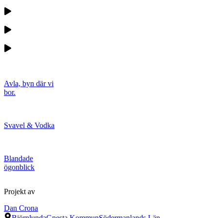
Avla, byn där vi
bor.
Svavel & Vodka
Blandade
ögonblick
Projekt av
Dan Crona
Björnlunda
Gnesta Kommun
Södermanlands Län