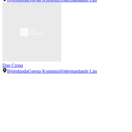
Dan Crona
Björnlunda
Gnesta Kommun
Södermanlands Län