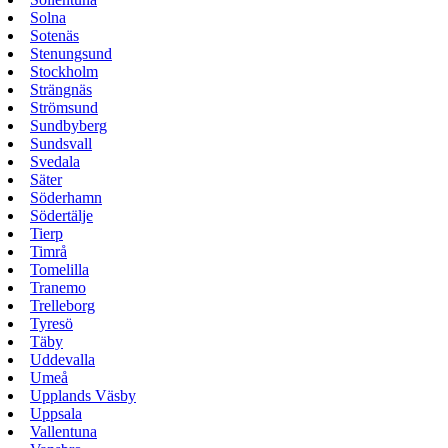
Solna
Sotenäs
Stenungsund
Stockholm
Strängnäs
Strömsund
Sundbyberg
Sundsvall
Svedala
Säter
Söderhamn
Södertälje
Tierp
Timrå
Tomelilla
Tranemo
Trelleborg
Tyresö
Täby
Uddevalla
Umeå
Upplands Väsby
Uppsala
Vallentuna