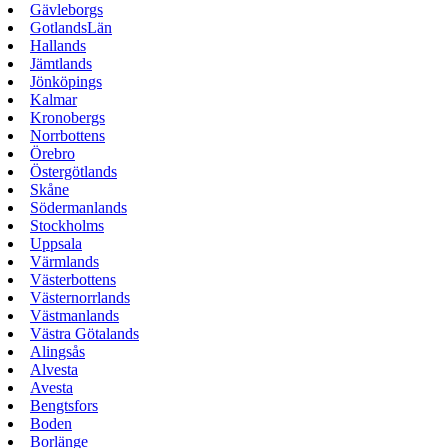
Gävleborgs
GotlandsLän
Hallands
Jämtlands
Jönköpings
Kalmar
Kronobergs
Norrbottens
Örebro
Östergötlands
Skåne
Södermanlands
Stockholms
Uppsala
Värmlands
Västerbottens
Västernorrlands
Västmanlands
Västra Götalands
Alingsås
Alvesta
Avesta
Bengtsfors
Boden
Borlänge