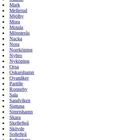
Mark
Mellerud
Mjölby
Mora
Motala
Mönsterås
Nacka
Nora
Norrköping
Nybro
Nyköping
Orsa
Oskarshamn
Ovanåker
Partille
Ronneby
Sala
Sandviken
Sigtuna
Simrishamn
Skara
Skellefteå
Skövde
Sollefteå
Sollentuna