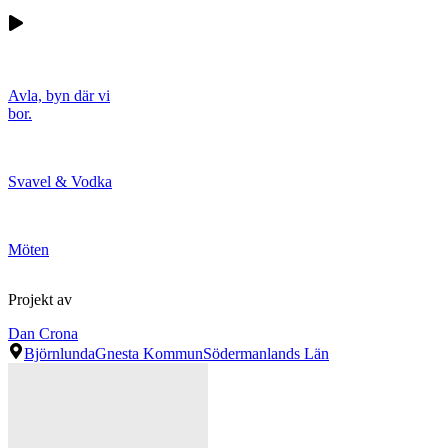
Avla, byn där vi
bor.
Svavel & Vodka
Möten
Projekt av
Dan Crona
Björnlunda
Gnesta Kommun
Södermanlands Län