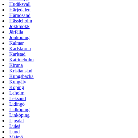
Hudiksvall
Härjedalen
Härnösand
Hässleholm
Jokkmokk
Järfälla
Jönköping
Kalmar
Karlskrona
Karlstad
Katrineholm
Kiruna
Kristianstad
Kungsbacka
Kungälv
Köping
Laholm
Leksand
Lidingö
Lidköping
Linköping
Ljusdal
Luleå
Lund
Malmö