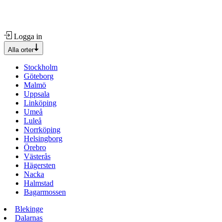
Logga in
Alla orter
Stockholm
Göteborg
Malmö
Uppsala
Linköping
Umeå
Luleå
Norrköping
Helsingborg
Örebro
Västerås
Hägersten
Nacka
Halmstad
Bagarmossen
Blekinge
Dalarnas