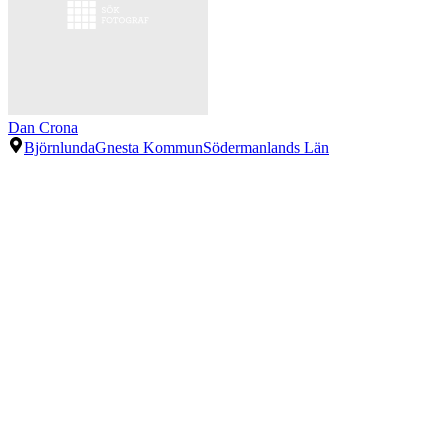
Dan Crona
Björnlunda
Gnesta Kommun
Södermanlands Län