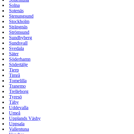
Solna
Sotenäs
Stenungsund
Stockholm
Strängnäs
Strömsund
Sundbyberg
Sundsvall
Svedala
Säter
Söderhamn
Södertälje
Tierp
Timrå
Tomelilla
Tranemo
Trelleborg
Tyresö
Täby
Uddevalla
Umeå
Upplands Väsby
Uppsala
Vallentuna