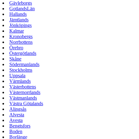
Gävleborgs
GotlandsLän
Hallands
Jämtlands
Jönköpings
Kalmar
Kronobergs
Norrbottens
Örebro
Östergötlands
Skåne
Södermanlands
Stockholms
Uppsala
Värmlands
Västerbottens
Västernorrlands
Västmanlands
Västra Götalands
Alingsås
Alvesta
Avesta
Bengtsfors
Boden
Borlänge