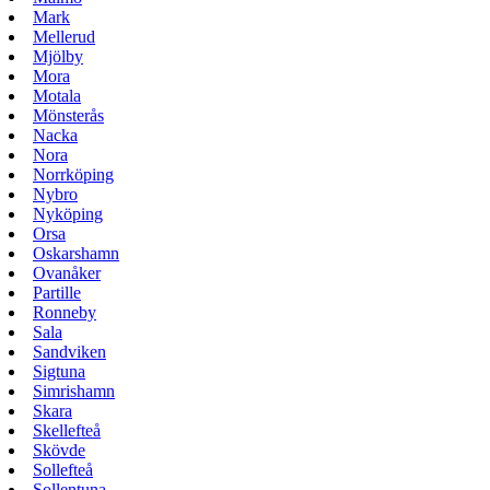
Mark
Mellerud
Mjölby
Mora
Motala
Mönsterås
Nacka
Nora
Norrköping
Nybro
Nyköping
Orsa
Oskarshamn
Ovanåker
Partille
Ronneby
Sala
Sandviken
Sigtuna
Simrishamn
Skara
Skellefteå
Skövde
Sollefteå
Sollentuna