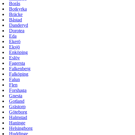
Borås
Botkyrka
Bräcke
Båstad
Danderyd
Dorotea
Eda
Ekerö
Eksjö
Enköping
Eslöv
Fagersta
Falkenberg
Falköping
Falun
Flen
Forshaga
Gnesta
Gotland
Grästorp
Göteborg
Halmstad
Haninge
Helsingborg
Huddinge