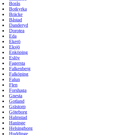
Borås
Botkyrka
Bräcke
Båstad
Danderyd
Dorotea
Eda
Ekerö
Eksjö
Enköping
Eslöv
Fagersta
Falkenberg
Falköping
Falun
Flen
Forshaga
Gnesta
Gotland
Grästorp
Göteborg
Halmstad
Haninge
Helsingborg
Huddinge