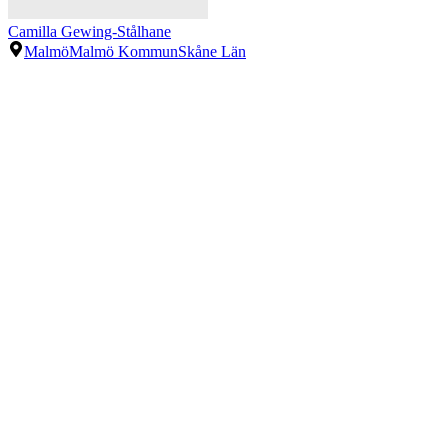
Camilla Gewing-Stålhane
Malmö
Malmö Kommun
Skåne Län