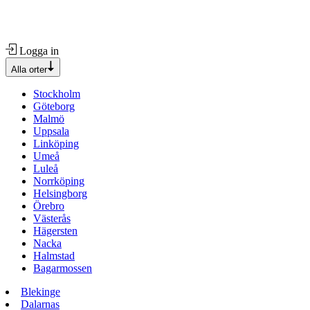
Logga in
Alla orter
Stockholm
Göteborg
Malmö
Uppsala
Linköping
Umeå
Luleå
Norrköping
Helsingborg
Örebro
Västerås
Hägersten
Nacka
Halmstad
Bagarmossen
Blekinge
Dalarnas