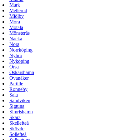
Mark
Mellerud
Mjölby
Mora
Motala
Mönsterås
Nacka
Nora
Norrköping
Nybro
Nyköping
Orsa
Oskarshamn
Ovanåker
Partille
Ronneby
Sala
Sandviken
Sigtuna
Simrishamn
Skara
Skellefteå
Skövde
Sollefteå
Sollentuna