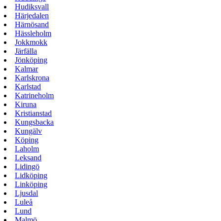
Hudiksvall
Härjedalen
Härnösand
Hässleholm
Jokkmokk
Järfälla
Jönköping
Kalmar
Karlskrona
Karlstad
Katrineholm
Kiruna
Kristianstad
Kungsbacka
Kungälv
Köping
Laholm
Leksand
Lidingö
Lidköping
Linköping
Ljusdal
Luleå
Lund
Malmö