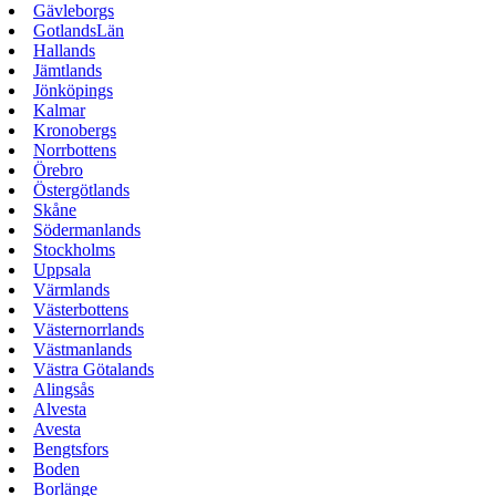
Gävleborgs
GotlandsLän
Hallands
Jämtlands
Jönköpings
Kalmar
Kronobergs
Norrbottens
Örebro
Östergötlands
Skåne
Södermanlands
Stockholms
Uppsala
Värmlands
Västerbottens
Västernorrlands
Västmanlands
Västra Götalands
Alingsås
Alvesta
Avesta
Bengtsfors
Boden
Borlänge