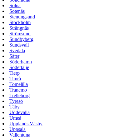
Solna
Sotenäs
Stenungsund
Stockholm
Strängnäs
Strömsund
Sundbyberg
Sundsvall
Svedala
Säter
Söderhamn
Södertälje
Tierp
Timrå
Tomelilla
Tranemo
Trelleborg
Tyresö
Täby
Uddevalla
Umeå
Upplands Väsby
Uppsala
Vallentuna