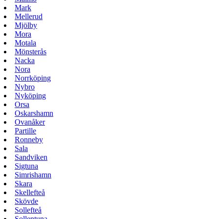
Mark
Mellerud
Mjölby
Mora
Motala
Mönsterås
Nacka
Nora
Norrköping
Nybro
Nyköping
Orsa
Oskarshamn
Ovanåker
Partille
Ronneby
Sala
Sandviken
Sigtuna
Simrishamn
Skara
Skellefteå
Skövde
Sollefteå
Sollentuna