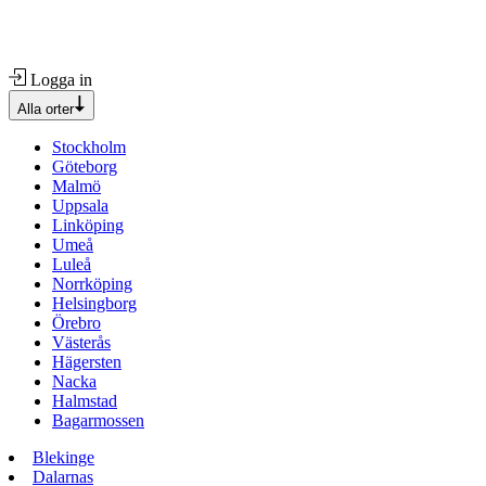
Logga in
Alla orter
Stockholm
Göteborg
Malmö
Uppsala
Linköping
Umeå
Luleå
Norrköping
Helsingborg
Örebro
Västerås
Hägersten
Nacka
Halmstad
Bagarmossen
Blekinge
Dalarnas