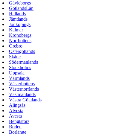
Gävleborgs
GotlandsLän
Hallands
Jämtlands
Jönköpings
Kalmar
Kronobergs
Norrbottens
Örebro
Östergötlands
Skåne
Södermanlands
Stockholms
Uppsala
Värmlands
Västerbottens
Västernorrlands
Västmanlands
Västra Götalands
Alingsås
Alvesta
Avesta
Bengtsfors
Boden
Borlänge