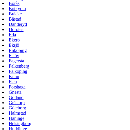
Borås
Botkyrka
Bräcke
Båstad
Danderyd
Dorotea
Eda
Ekerö
Eksjö
Enköping
Eslöv
Fagersta
Falkenberg
Falköping
Falun
Flen
Forshaga
Gnesta
Gotland
Grästorp
Göteborg
Halmstad
Haninge
Helsingborg
Huddinge