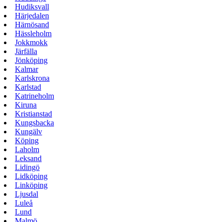
Hudiksvall
Härjedalen
Härnösand
Hässleholm
Jokkmokk
Järfälla
Jönköping
Kalmar
Karlskrona
Karlstad
Katrineholm
Kiruna
Kristianstad
Kungsbacka
Kungälv
Köping
Laholm
Leksand
Lidingö
Lidköping
Linköping
Ljusdal
Luleå
Lund
Malmö