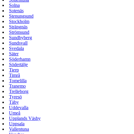
Solna
Sotenäs
Stenungsund
Stockholm
Strängnäs
Strömsund
Sundbyberg
Sundsvall
Svedala
Säter
Söderhamn
Södertälje
Tierp
Timrå
Tomelilla
Tranemo
Trelleborg
Tyresö
Täby
Uddevalla
Umeå
Upplands Väsby
Uppsala
Vallentuna