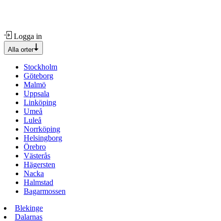
Logga in
Alla orter
Stockholm
Göteborg
Malmö
Uppsala
Linköping
Umeå
Luleå
Norrköping
Helsingborg
Örebro
Västerås
Hägersten
Nacka
Halmstad
Bagarmossen
Blekinge
Dalarnas