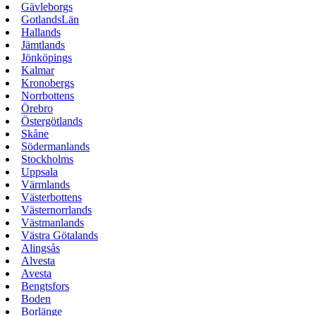
Gävleborgs
GotlandsLän
Hallands
Jämtlands
Jönköpings
Kalmar
Kronobergs
Norrbottens
Örebro
Östergötlands
Skåne
Södermanlands
Stockholms
Uppsala
Värmlands
Västerbottens
Västernorrlands
Västmanlands
Västra Götalands
Alingsås
Alvesta
Avesta
Bengtsfors
Boden
Borlänge