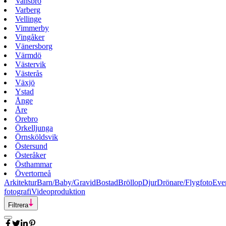
Vansbro
Varberg
Vellinge
Vimmerby
Vingåker
Vänersborg
Värmdö
Västervik
Västerås
Växjö
Ystad
Ånge
Åre
Örebro
Örkelljunga
Örnsköldsvik
Östersund
Österåker
Östhammar
Övertorneå
Arkitektur
Barn/Baby/Gravid
Bostad
Bröllop
Djur
Drönare/Flygfoto
Eve
fotografi
Videoproduktion
Filtrera