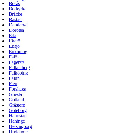
Borås
Botkyrka
Bräcke
Båstad
Danderyd
Dorotea
Eda
Ekerö
Eksjö
Enköping
Eslöv
Fagersta
Falkenberg
Falköping
Falun
Flen
Forshaga
Gnesta
Gotland
Grästorp
Göteborg
Halmstad
Haninge
Helsingborg
Huddinge