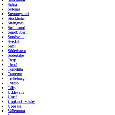
Solna
Sotenäs
Stenungsund
Stockholm
Strängnäs
Strömsund
Sundbyberg
Sundsvall
Svedala
Säter
Söderhamn
Södertälje
Tierp
Timrå
Tomelilla
Tranemo
Trelleborg
Tyresö
Täby
Uddevalla
Umeå
Upplands Väsby
Uppsala
Vallentuna