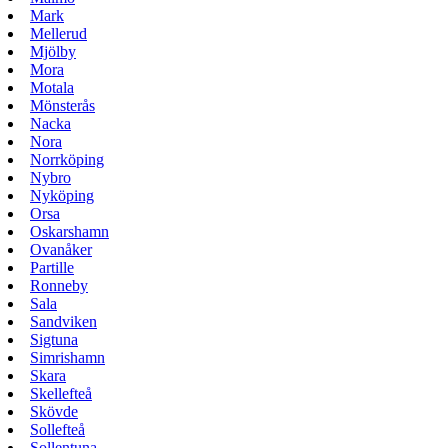
Mark
Mellerud
Mjölby
Mora
Motala
Mönsterås
Nacka
Nora
Norrköping
Nybro
Nyköping
Orsa
Oskarshamn
Ovanåker
Partille
Ronneby
Sala
Sandviken
Sigtuna
Simrishamn
Skara
Skellefteå
Skövde
Sollefteå
Sollentuna