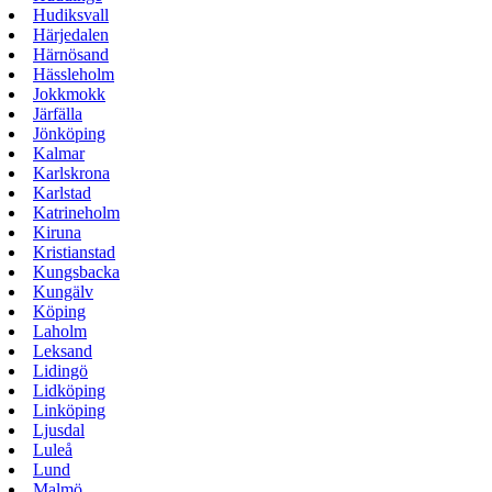
Hudiksvall
Härjedalen
Härnösand
Hässleholm
Jokkmokk
Järfälla
Jönköping
Kalmar
Karlskrona
Karlstad
Katrineholm
Kiruna
Kristianstad
Kungsbacka
Kungälv
Köping
Laholm
Leksand
Lidingö
Lidköping
Linköping
Ljusdal
Luleå
Lund
Malmö