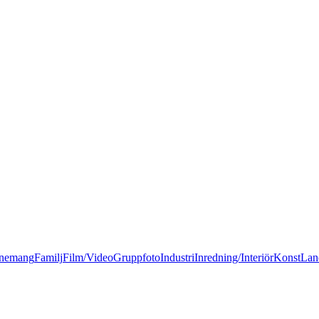
nemang
Familj
Film/Video
Gruppfoto
Industri
Inredning/Interiör
Konst
Lan