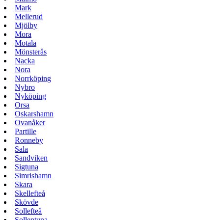
Mark
Mellerud
Mjölby
Mora
Motala
Mönsterås
Nacka
Nora
Norrköping
Nybro
Nyköping
Orsa
Oskarshamn
Ovanåker
Partille
Ronneby
Sala
Sandviken
Sigtuna
Simrishamn
Skara
Skellefteå
Skövde
Sollefteå
Sollentuna