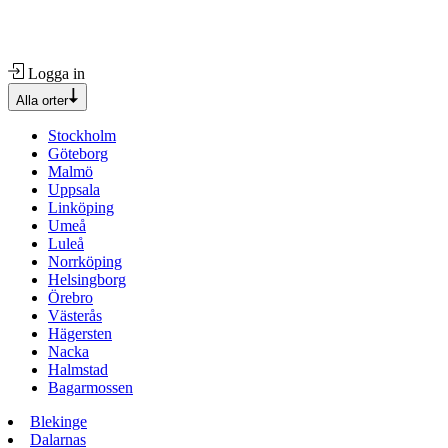
Logga in
Alla orter
Stockholm
Göteborg
Malmö
Uppsala
Linköping
Umeå
Luleå
Norrköping
Helsingborg
Örebro
Västerås
Hägersten
Nacka
Halmstad
Bagarmossen
Blekinge
Dalarnas