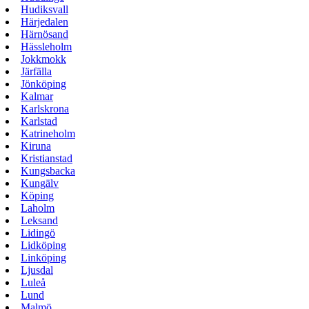
Hudiksvall
Härjedalen
Härnösand
Hässleholm
Jokkmokk
Järfälla
Jönköping
Kalmar
Karlskrona
Karlstad
Katrineholm
Kiruna
Kristianstad
Kungsbacka
Kungälv
Köping
Laholm
Leksand
Lidingö
Lidköping
Linköping
Ljusdal
Luleå
Lund
Malmö