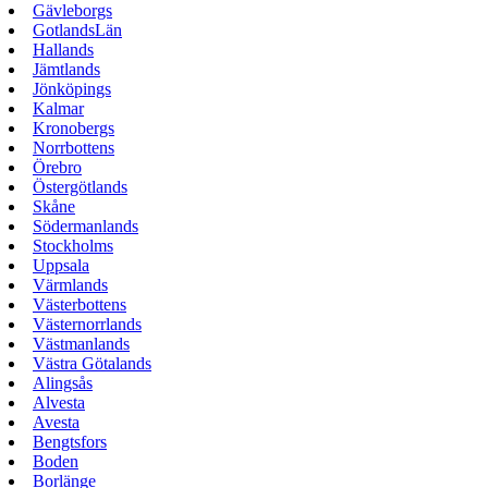
Gävleborgs
GotlandsLän
Hallands
Jämtlands
Jönköpings
Kalmar
Kronobergs
Norrbottens
Örebro
Östergötlands
Skåne
Södermanlands
Stockholms
Uppsala
Värmlands
Västerbottens
Västernorrlands
Västmanlands
Västra Götalands
Alingsås
Alvesta
Avesta
Bengtsfors
Boden
Borlänge