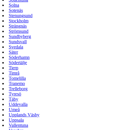
Solna
Sotenäs
Stenungsund
Stockholm
Strängnäs
Strömsund
Sundbyberg
Sundsvall
Svedala
Säter
Söderhamn
Södertälje
Tierp
Timrå
Tomelilla
Tranemo
Trelleborg
Tyresö
Täby
Uddevalla
Umeå
Upplands Väsby
Uppsala
Vallentuna