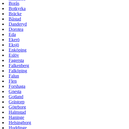
Borås
Botkyrka
Bräcke
Båstad
Danderyd
Dorotea
Eda
Ekerö
Eksjö
Enköping
Eslöv
Fagersta
Falkenberg
Falköping
Falun
Flen
Forshaga
Gnesta
Gotland
Grästorp
Göteborg
Halmstad
Haninge
Helsingborg
Huddinge