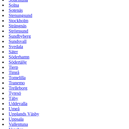
Solna
Sotenäs
Stenungsund
Stockholm
Strängnäs
Strömsund
Sundbyberg
Sundsvall
Svedala
Säter
Söderhamn
Södertälje
Tierp
Timrå
Tomelilla
Tranemo
Trelleborg
Tyresö
Täby
Uddevalla
Umeå
Upplands Väsby
Uppsala
Vallentuna