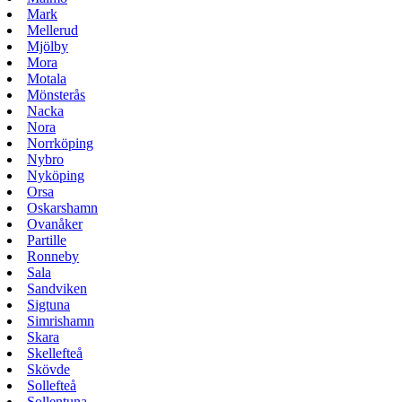
Mark
Mellerud
Mjölby
Mora
Motala
Mönsterås
Nacka
Nora
Norrköping
Nybro
Nyköping
Orsa
Oskarshamn
Ovanåker
Partille
Ronneby
Sala
Sandviken
Sigtuna
Simrishamn
Skara
Skellefteå
Skövde
Sollefteå
Sollentuna