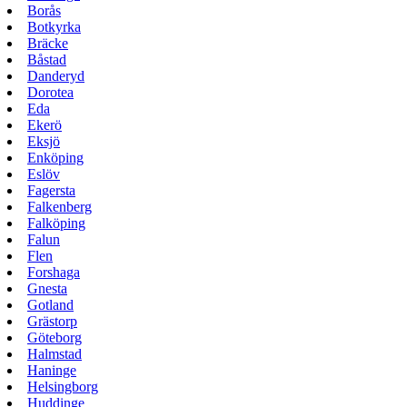
Borås
Botkyrka
Bräcke
Båstad
Danderyd
Dorotea
Eda
Ekerö
Eksjö
Enköping
Eslöv
Fagersta
Falkenberg
Falköping
Falun
Flen
Forshaga
Gnesta
Gotland
Grästorp
Göteborg
Halmstad
Haninge
Helsingborg
Huddinge