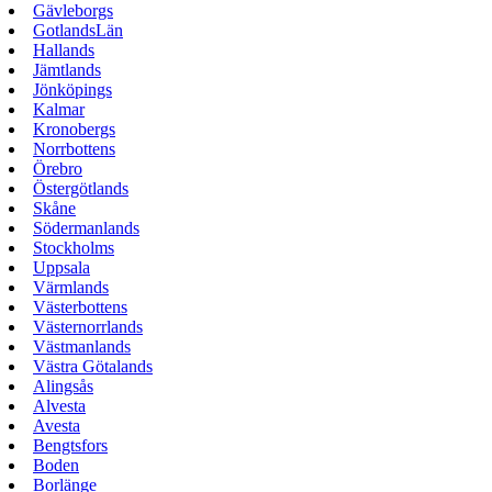
Gävleborgs
GotlandsLän
Hallands
Jämtlands
Jönköpings
Kalmar
Kronobergs
Norrbottens
Örebro
Östergötlands
Skåne
Södermanlands
Stockholms
Uppsala
Värmlands
Västerbottens
Västernorrlands
Västmanlands
Västra Götalands
Alingsås
Alvesta
Avesta
Bengtsfors
Boden
Borlänge