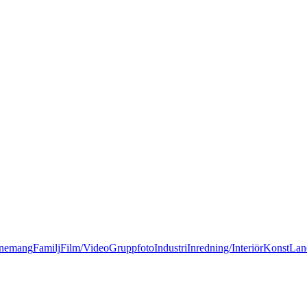
nemang
Familj
Film/Video
Gruppfoto
Industri
Inredning/Interiör
Konst
Lan