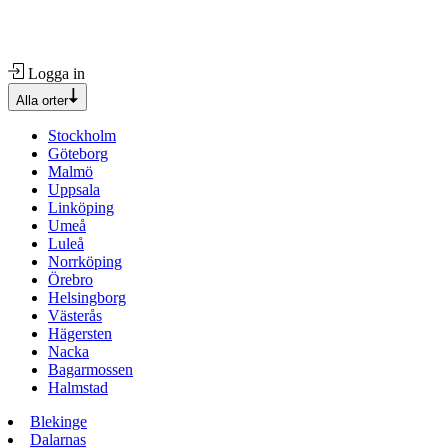
Logga in
Alla orter
Stockholm
Göteborg
Malmö
Uppsala
Linköping
Umeå
Luleå
Norrköping
Örebro
Helsingborg
Västerås
Hägersten
Nacka
Bagarmossen
Halmstad
Blekinge
Dalarnas