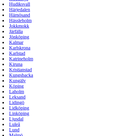
Hudiksvall
Härjedalen
Härnösand
Hässleholm
Jokkmokk
Järfälla
Jönköping
Kalmar
Karlskrona
Karlstad
Katrineholm
Kiruna
Kristianstad
Kungsbacka
Kungälv
Köping
Laholm
Leksand
Lidingö
Lidköping
Linköping
Ljusdal
Luleå
Lund
Malmö