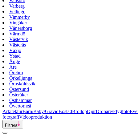
Vansbro
Varberg
Vellinge
Vimmerby
Vingåker
Vänersborg
Värmdö
Västervik
Västerås
Växjö
Ystad
Ånge
Åre
Örebro
Örkelljunga
Örnsköldsvik
Östersund
Österåker
Östhammar
Övertorneå
Arkitektur
Barn/Baby/Gravid
Bostad
Bröllop
Djur
Drönare/Flygfoto
Eve
fotografi
Videoproduktion
Filtrera