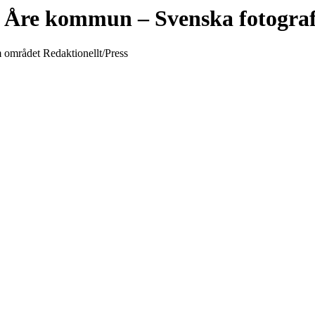
Åre kommun
– Svenska fotogra
m området Redaktionellt/Press