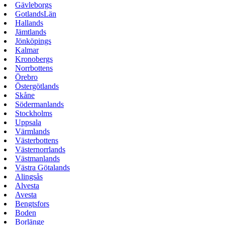
Gävleborgs
GotlandsLän
Hallands
Jämtlands
Jönköpings
Kalmar
Kronobergs
Norrbottens
Örebro
Östergötlands
Skåne
Södermanlands
Stockholms
Uppsala
Värmlands
Västerbottens
Västernorrlands
Västmanlands
Västra Götalands
Alingsås
Alvesta
Avesta
Bengtsfors
Boden
Borlänge