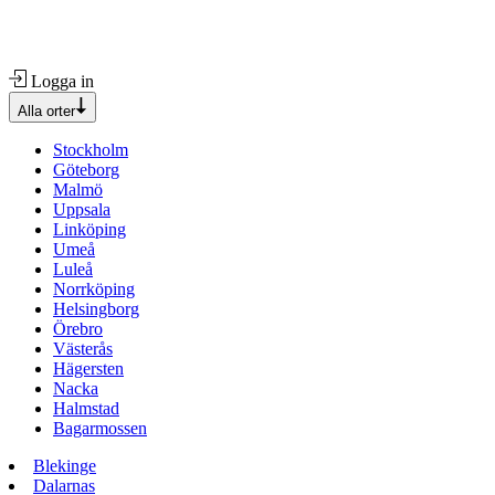
Logga in
Alla orter
Stockholm
Göteborg
Malmö
Uppsala
Linköping
Umeå
Luleå
Norrköping
Helsingborg
Örebro
Västerås
Hägersten
Nacka
Halmstad
Bagarmossen
Blekinge
Dalarnas