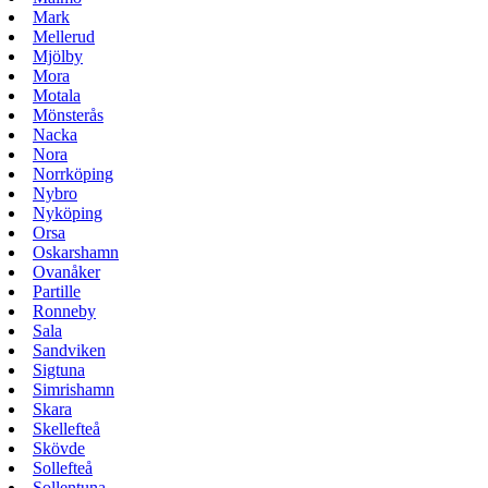
Mark
Mellerud
Mjölby
Mora
Motala
Mönsterås
Nacka
Nora
Norrköping
Nybro
Nyköping
Orsa
Oskarshamn
Ovanåker
Partille
Ronneby
Sala
Sandviken
Sigtuna
Simrishamn
Skara
Skellefteå
Skövde
Sollefteå
Sollentuna