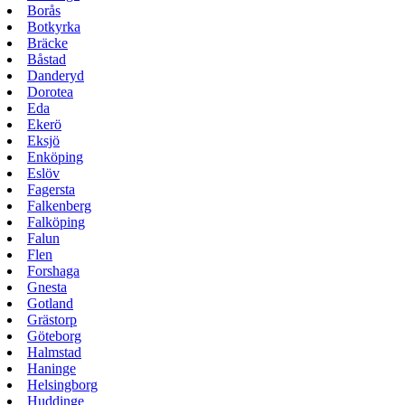
Borås
Botkyrka
Bräcke
Båstad
Danderyd
Dorotea
Eda
Ekerö
Eksjö
Enköping
Eslöv
Fagersta
Falkenberg
Falköping
Falun
Flen
Forshaga
Gnesta
Gotland
Grästorp
Göteborg
Halmstad
Haninge
Helsingborg
Huddinge