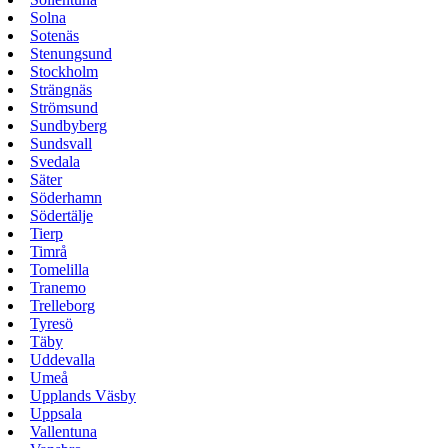
Solna
Sotenäs
Stenungsund
Stockholm
Strängnäs
Strömsund
Sundbyberg
Sundsvall
Svedala
Säter
Söderhamn
Södertälje
Tierp
Timrå
Tomelilla
Tranemo
Trelleborg
Tyresö
Täby
Uddevalla
Umeå
Upplands Väsby
Uppsala
Vallentuna