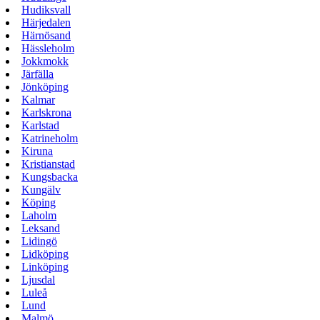
Hudiksvall
Härjedalen
Härnösand
Hässleholm
Jokkmokk
Järfälla
Jönköping
Kalmar
Karlskrona
Karlstad
Katrineholm
Kiruna
Kristianstad
Kungsbacka
Kungälv
Köping
Laholm
Leksand
Lidingö
Lidköping
Linköping
Ljusdal
Luleå
Lund
Malmö