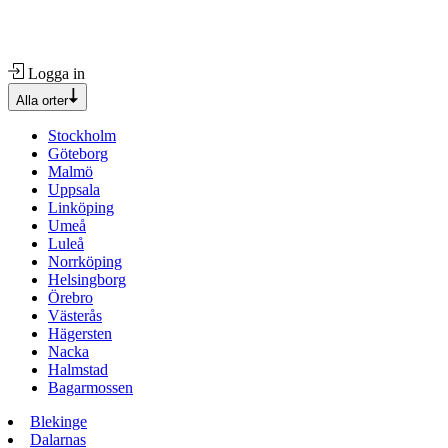
Logga in
Alla orter
Stockholm
Göteborg
Malmö
Uppsala
Linköping
Umeå
Luleå
Norrköping
Helsingborg
Örebro
Västerås
Hägersten
Nacka
Halmstad
Bagarmossen
Blekinge
Dalarnas