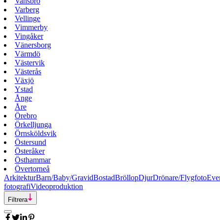
Vansbro
Varberg
Vellinge
Vimmerby
Vingåker
Vänersborg
Värmdö
Västervik
Västerås
Växjö
Ystad
Ånge
Åre
Örebro
Örkelljunga
Örnsköldsvik
Östersund
Österåker
Östhammar
Övertorneå
Arkitektur
Barn/Baby/Gravid
Bostad
Bröllop
Djur
Drönare/Flygfoto
Eve
fotografi
Videoproduktion
Filtrera