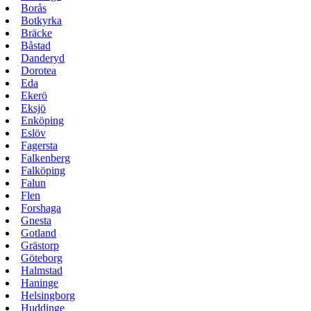
Borås
Botkyrka
Bräcke
Båstad
Danderyd
Dorotea
Eda
Ekerö
Eksjö
Enköping
Eslöv
Fagersta
Falkenberg
Falköping
Falun
Flen
Forshaga
Gnesta
Gotland
Grästorp
Göteborg
Halmstad
Haninge
Helsingborg
Huddinge