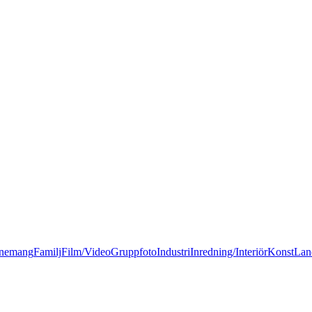
nemang
Familj
Film/Video
Gruppfoto
Industri
Inredning/Interiör
Konst
Lan