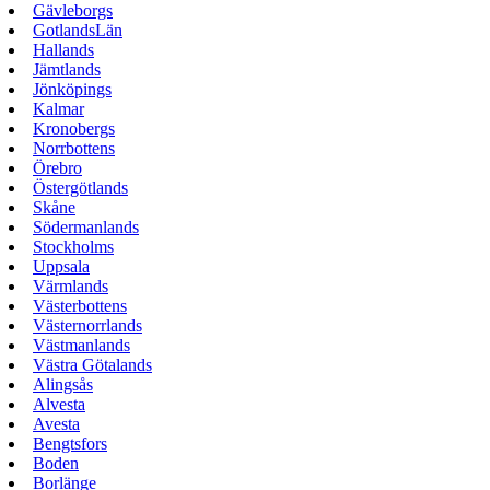
Gävleborgs
GotlandsLän
Hallands
Jämtlands
Jönköpings
Kalmar
Kronobergs
Norrbottens
Örebro
Östergötlands
Skåne
Södermanlands
Stockholms
Uppsala
Värmlands
Västerbottens
Västernorrlands
Västmanlands
Västra Götalands
Alingsås
Alvesta
Avesta
Bengtsfors
Boden
Borlänge