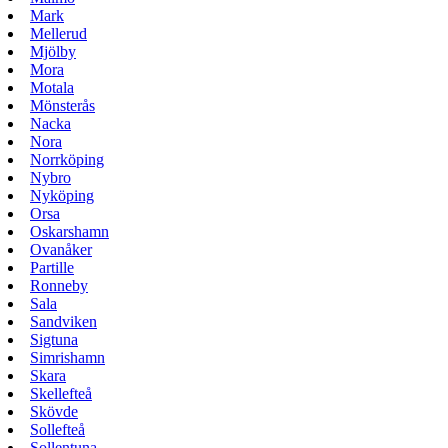
Mark
Mellerud
Mjölby
Mora
Motala
Mönsterås
Nacka
Nora
Norrköping
Nybro
Nyköping
Orsa
Oskarshamn
Ovanåker
Partille
Ronneby
Sala
Sandviken
Sigtuna
Simrishamn
Skara
Skellefteå
Skövde
Sollefteå
Sollentuna