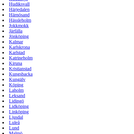
Hudiksvall
Härjedalen
Härnösand
Hässleholm
Jokkmokk
Järfälla
Jönköping
Kalmar
Karlskrona
Karlstad
Katrineholm
Kiruna
Kristianstad
Kungsbacka
Kungälv
Köping
Laholm
Leksand
Lidingö
Lidköping
Linköping
Ljusdal
Luleå
Lund
Malmö