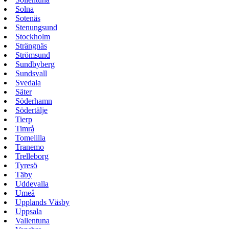
Solna
Sotenäs
Stenungsund
Stockholm
Strängnäs
Strömsund
Sundbyberg
Sundsvall
Svedala
Säter
Söderhamn
Södertälje
Tierp
Timrå
Tomelilla
Tranemo
Trelleborg
Tyresö
Täby
Uddevalla
Umeå
Upplands Väsby
Uppsala
Vallentuna