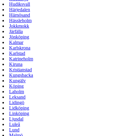
Hudiksvall
Härjedalen
Härnösand
Hässleholm
Jokkmokk
Järfälla
Jönköping
Kalmar
Karlskrona
Karlstad
Katrineholm
Kiruna
Kristianstad
Kungsbacka
Kungälv
Köping
Laholm
Leksand
Lidingö
Lidköping
Linköping
Ljusdal
Luleå
Lund
Malmö