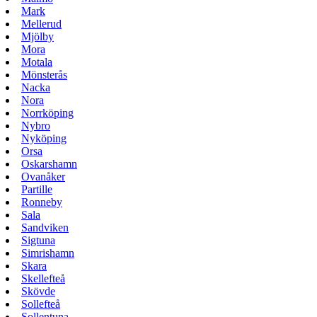
Mark
Mellerud
Mjölby
Mora
Motala
Mönsterås
Nacka
Nora
Norrköping
Nybro
Nyköping
Orsa
Oskarshamn
Ovanåker
Partille
Ronneby
Sala
Sandviken
Sigtuna
Simrishamn
Skara
Skellefteå
Skövde
Sollefteå
Sollentuna