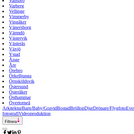
Vansbro
Varberg
Vellinge
Vimmerby
Vingåker
Vänersborg
Värmdö
Västervik
Västerås
Växjö
Ystad
Ånge
Åre
Örebro
Örkelljunga
Örnsköldsvik
Östersund
Österåker
Östhammar
Övertorneå
Arkitektur
Barn/Baby/Gravid
Bostad
Bröllop
Djur
Drönare/Flygfoto
Eve
fotografi
Videoproduktion
Filtrera