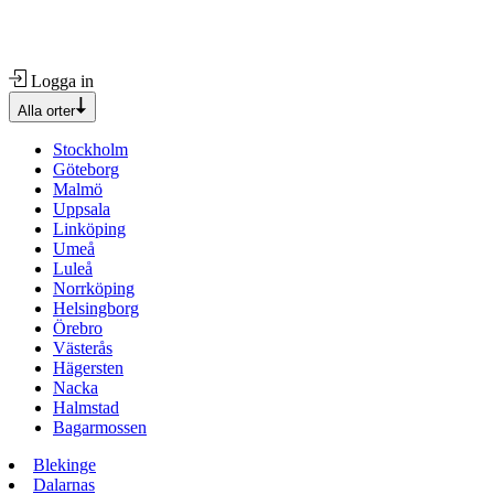
Logga in
Alla orter
Stockholm
Göteborg
Malmö
Uppsala
Linköping
Umeå
Luleå
Norrköping
Helsingborg
Örebro
Västerås
Hägersten
Nacka
Halmstad
Bagarmossen
Blekinge
Dalarnas