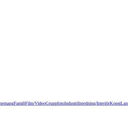
nemang
Familj
Film/Video
Gruppfoto
Industri
Inredning/Interiör
Konst
Lan