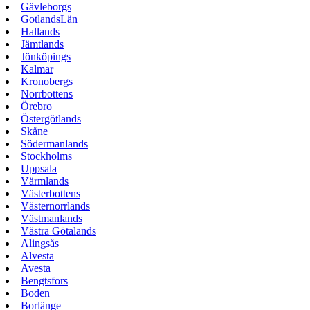
Gävleborgs
GotlandsLän
Hallands
Jämtlands
Jönköpings
Kalmar
Kronobergs
Norrbottens
Örebro
Östergötlands
Skåne
Södermanlands
Stockholms
Uppsala
Värmlands
Västerbottens
Västernorrlands
Västmanlands
Västra Götalands
Alingsås
Alvesta
Avesta
Bengtsfors
Boden
Borlänge