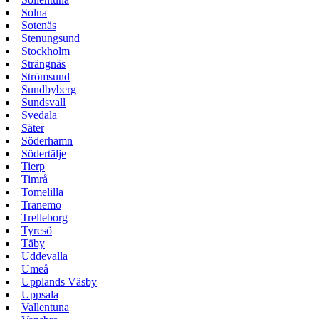
Solna
Sotenäs
Stenungsund
Stockholm
Strängnäs
Strömsund
Sundbyberg
Sundsvall
Svedala
Säter
Söderhamn
Södertälje
Tierp
Timrå
Tomelilla
Tranemo
Trelleborg
Tyresö
Täby
Uddevalla
Umeå
Upplands Väsby
Uppsala
Vallentuna