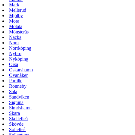
Mark
Mellerud
Mjölby
Mora
Motala
Mönsterås
Nacka
Nora
Norrköping
Nybro
Nyköping
Orsa
Oskarshamn
Ovanåker
Partille
Ronneby
Sala
Sandviken
Sigtuna
Simrishamn
Skara
Skellefteå
Skövde
Sollefteå
Sollentuna