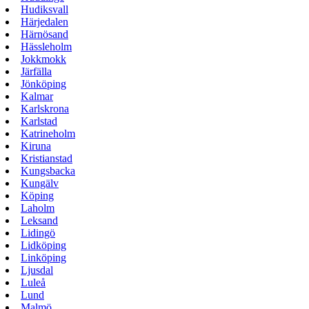
Hudiksvall
Härjedalen
Härnösand
Hässleholm
Jokkmokk
Järfälla
Jönköping
Kalmar
Karlskrona
Karlstad
Katrineholm
Kiruna
Kristianstad
Kungsbacka
Kungälv
Köping
Laholm
Leksand
Lidingö
Lidköping
Linköping
Ljusdal
Luleå
Lund
Malmö