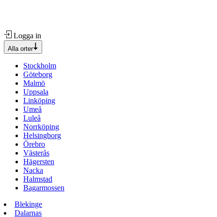
Logga in
Alla orter
Stockholm
Göteborg
Malmö
Uppsala
Linköping
Umeå
Luleå
Norrköping
Helsingborg
Örebro
Västerås
Hägersten
Nacka
Halmstad
Bagarmossen
Blekinge
Dalarnas