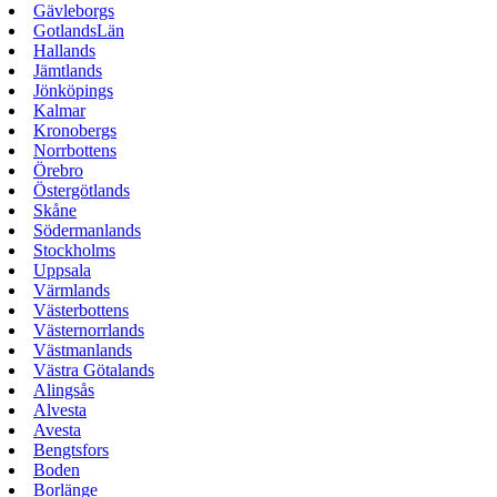
Gävleborgs
GotlandsLän
Hallands
Jämtlands
Jönköpings
Kalmar
Kronobergs
Norrbottens
Örebro
Östergötlands
Skåne
Södermanlands
Stockholms
Uppsala
Värmlands
Västerbottens
Västernorrlands
Västmanlands
Västra Götalands
Alingsås
Alvesta
Avesta
Bengtsfors
Boden
Borlänge