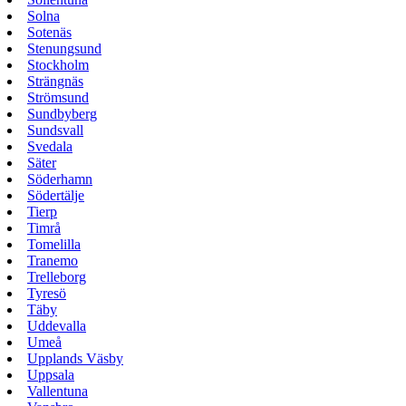
Solna
Sotenäs
Stenungsund
Stockholm
Strängnäs
Strömsund
Sundbyberg
Sundsvall
Svedala
Säter
Söderhamn
Södertälje
Tierp
Timrå
Tomelilla
Tranemo
Trelleborg
Tyresö
Täby
Uddevalla
Umeå
Upplands Väsby
Uppsala
Vallentuna