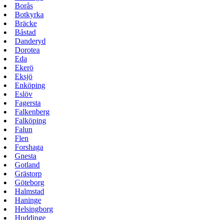
Borås
Botkyrka
Bräcke
Båstad
Danderyd
Dorotea
Eda
Ekerö
Eksjö
Enköping
Eslöv
Fagersta
Falkenberg
Falköping
Falun
Flen
Forshaga
Gnesta
Gotland
Grästorp
Göteborg
Halmstad
Haninge
Helsingborg
Huddinge