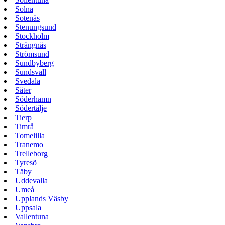
Solna
Sotenäs
Stenungsund
Stockholm
Strängnäs
Strömsund
Sundbyberg
Sundsvall
Svedala
Säter
Söderhamn
Södertälje
Tierp
Timrå
Tomelilla
Tranemo
Trelleborg
Tyresö
Täby
Uddevalla
Umeå
Upplands Väsby
Uppsala
Vallentuna