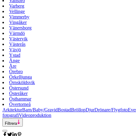
Vansbro
Varberg
Vellinge
Vimmerby
Vingåker
Vänersborg
Värmdö
Västervik
Västerås
Växjö
Ystad
Ånge
Åre
Örebro
Örkelljunga
Örnsköldsvik
Östersund
Österåker
Östhammar
Övertorneå
Arkitektur
Barn/Baby/Gravid
Bostad
Bröllop
Djur
Drönare/Flygfoto
Eve
fotografi
Videoproduktion
Filtrera