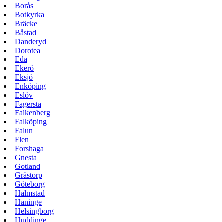
Borås
Botkyrka
Bräcke
Båstad
Danderyd
Dorotea
Eda
Ekerö
Eksjö
Enköping
Eslöv
Fagersta
Falkenberg
Falköping
Falun
Flen
Forshaga
Gnesta
Gotland
Grästorp
Göteborg
Halmstad
Haninge
Helsingborg
Huddinge