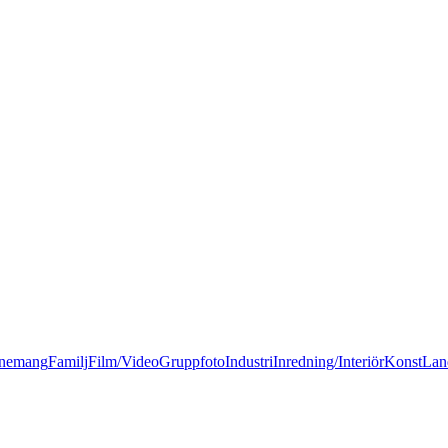
nemang
Familj
Film/Video
Gruppfoto
Industri
Inredning/Interiör
Konst
Lan