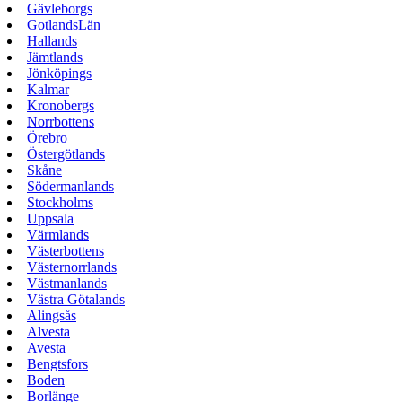
Gävleborgs
GotlandsLän
Hallands
Jämtlands
Jönköpings
Kalmar
Kronobergs
Norrbottens
Örebro
Östergötlands
Skåne
Södermanlands
Stockholms
Uppsala
Värmlands
Västerbottens
Västernorrlands
Västmanlands
Västra Götalands
Alingsås
Alvesta
Avesta
Bengtsfors
Boden
Borlänge