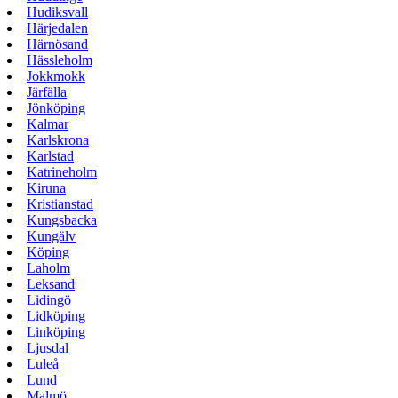
Hudiksvall
Härjedalen
Härnösand
Hässleholm
Jokkmokk
Järfälla
Jönköping
Kalmar
Karlskrona
Karlstad
Katrineholm
Kiruna
Kristianstad
Kungsbacka
Kungälv
Köping
Laholm
Leksand
Lidingö
Lidköping
Linköping
Ljusdal
Luleå
Lund
Malmö