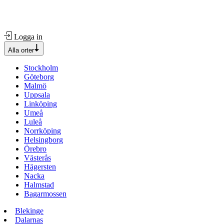
Logga in
Alla orter
Stockholm
Göteborg
Malmö
Uppsala
Linköping
Umeå
Luleå
Norrköping
Helsingborg
Örebro
Västerås
Hägersten
Nacka
Halmstad
Bagarmossen
Blekinge
Dalarnas