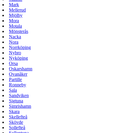
Mark
Mellerud
Mjölby
Mora
Motala
Mönsterås
Nacka
Nora
Norrköping
Nybro
Nyköping
Orsa
Oskarshamn
Ovanåker
Partille
Ronneby
Sala
Sandviken
Sigtuna
Simrishamn
Skara
Skellefteå
Skövde
Sollefteå
Sollentuna