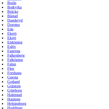
Borås
Botkyrka
Bräcke
Båstad
Danderyd
Dorotea
Eda
Ekerö
Eksjö
Enköping
Eslöv
Fagersta
Falkenberg
Falköping
Falun
Flen
Forshaga
Gnesta
Gotland
Grästorp
Göteborg
Halmstad
Haninge
Helsingborg
Huddinge