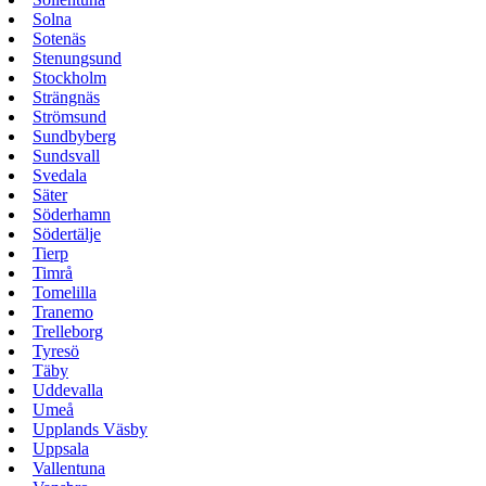
Solna
Sotenäs
Stenungsund
Stockholm
Strängnäs
Strömsund
Sundbyberg
Sundsvall
Svedala
Säter
Söderhamn
Södertälje
Tierp
Timrå
Tomelilla
Tranemo
Trelleborg
Tyresö
Täby
Uddevalla
Umeå
Upplands Väsby
Uppsala
Vallentuna