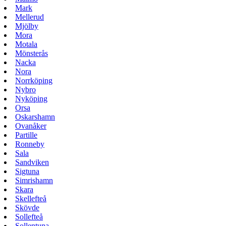
Mark
Mellerud
Mjölby
Mora
Motala
Mönsterås
Nacka
Nora
Norrköping
Nybro
Nyköping
Orsa
Oskarshamn
Ovanåker
Partille
Ronneby
Sala
Sandviken
Sigtuna
Simrishamn
Skara
Skellefteå
Skövde
Sollefteå
Sollentuna