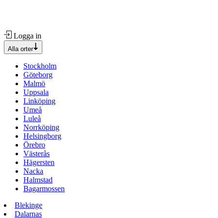
Logga in
Alla orter
Stockholm
Göteborg
Malmö
Uppsala
Linköping
Umeå
Luleå
Norrköping
Helsingborg
Örebro
Västerås
Hägersten
Nacka
Halmstad
Bagarmossen
Blekinge
Dalarnas