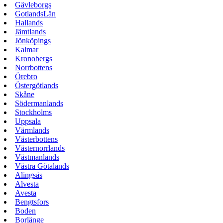
Gävleborgs
GotlandsLän
Hallands
Jämtlands
Jönköpings
Kalmar
Kronobergs
Norrbottens
Örebro
Östergötlands
Skåne
Södermanlands
Stockholms
Uppsala
Värmlands
Västerbottens
Västernorrlands
Västmanlands
Västra Götalands
Alingsås
Alvesta
Avesta
Bengtsfors
Boden
Borlänge