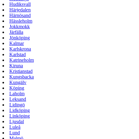
Hudiksvall
Härjedalen
Härnösand
Hässleholm
Jokkmokk
Järfälla
Jönköping
Kalmar
Karlskrona
Karlstad
Katrineholm
Kiruna
Kristianstad
Kungsbacka
Kungälv
Köping
Laholm
Leksand
Lidingö
Lidköping
Linköping
Ljusdal
Luleå
Lund
Malmö