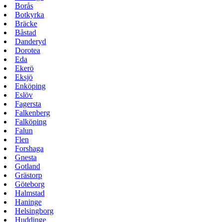
Borås
Botkyrka
Bräcke
Båstad
Danderyd
Dorotea
Eda
Ekerö
Eksjö
Enköping
Eslöv
Fagersta
Falkenberg
Falköping
Falun
Flen
Forshaga
Gnesta
Gotland
Grästorp
Göteborg
Halmstad
Haninge
Helsingborg
Huddinge