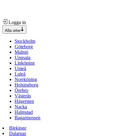
Logga in
Alla orter
Stockholm
Göteborg
Malmö
Uppsala
Linköping
Umeå
Luleå
Norrköping
Helsingborg
Örebro
Västerås
Hägersten
Nacka
Halmstad
Bagarmossen
Blekinge
Dalarnas