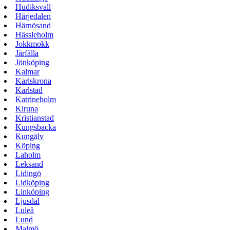
Hudiksvall
Härjedalen
Härnösand
Hässleholm
Jokkmokk
Järfälla
Jönköping
Kalmar
Karlskrona
Karlstad
Katrineholm
Kiruna
Kristianstad
Kungsbacka
Kungälv
Köping
Laholm
Leksand
Lidingö
Lidköping
Linköping
Ljusdal
Luleå
Lund
Malmö