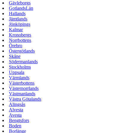
Gävleborgs
GotlandsLän
Hallands
Jämtlands
Jönköpings
Kalmar
Kronobergs
Norrbottens
Örebro
Östergötlands
Skåne
Södermanlands
Stockholms
Uppsala
Värmlands
Västerbottens
Västernorrlands
Västmanlands
Västra Götalands
Alingsås
Alvesta
Avesta
Bengtsfors
Boden
Borlänge