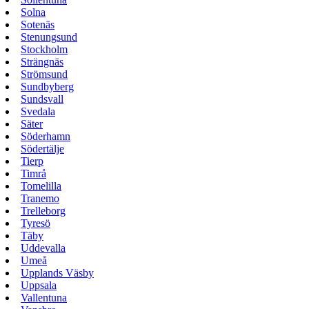
Solna
Sotenäs
Stenungsund
Stockholm
Strängnäs
Strömsund
Sundbyberg
Sundsvall
Svedala
Säter
Söderhamn
Södertälje
Tierp
Timrå
Tomelilla
Tranemo
Trelleborg
Tyresö
Täby
Uddevalla
Umeå
Upplands Väsby
Uppsala
Vallentuna