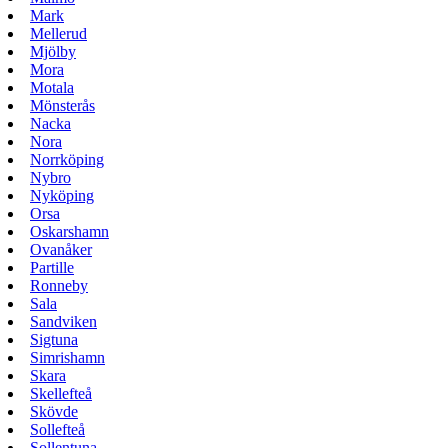
Mark
Mellerud
Mjölby
Mora
Motala
Mönsterås
Nacka
Nora
Norrköping
Nybro
Nyköping
Orsa
Oskarshamn
Ovanåker
Partille
Ronneby
Sala
Sandviken
Sigtuna
Simrishamn
Skara
Skellefteå
Skövde
Sollefteå
Sollentuna