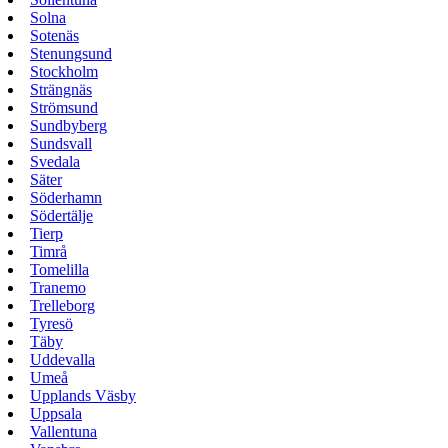
Solna
Sotenäs
Stenungsund
Stockholm
Strängnäs
Strömsund
Sundbyberg
Sundsvall
Svedala
Säter
Söderhamn
Södertälje
Tierp
Timrå
Tomelilla
Tranemo
Trelleborg
Tyresö
Täby
Uddevalla
Umeå
Upplands Väsby
Uppsala
Vallentuna