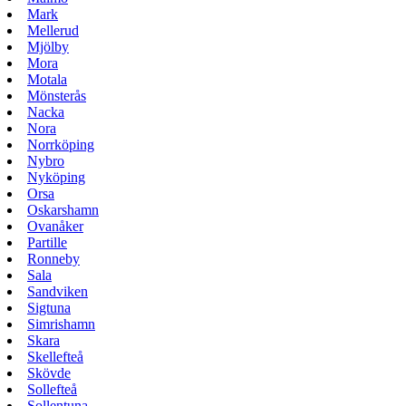
Mark
Mellerud
Mjölby
Mora
Motala
Mönsterås
Nacka
Nora
Norrköping
Nybro
Nyköping
Orsa
Oskarshamn
Ovanåker
Partille
Ronneby
Sala
Sandviken
Sigtuna
Simrishamn
Skara
Skellefteå
Skövde
Sollefteå
Sollentuna