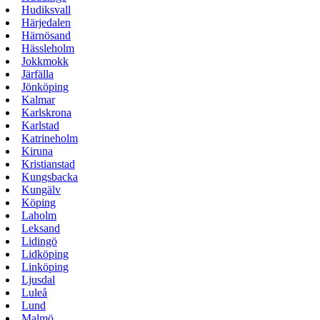
Hudiksvall
Härjedalen
Härnösand
Hässleholm
Jokkmokk
Järfälla
Jönköping
Kalmar
Karlskrona
Karlstad
Katrineholm
Kiruna
Kristianstad
Kungsbacka
Kungälv
Köping
Laholm
Leksand
Lidingö
Lidköping
Linköping
Ljusdal
Luleå
Lund
Malmö