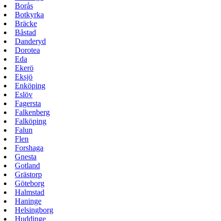
Borås
Botkyrka
Bräcke
Båstad
Danderyd
Dorotea
Eda
Ekerö
Eksjö
Enköping
Eslöv
Fagersta
Falkenberg
Falköping
Falun
Flen
Forshaga
Gnesta
Gotland
Grästorp
Göteborg
Halmstad
Haninge
Helsingborg
Huddinge