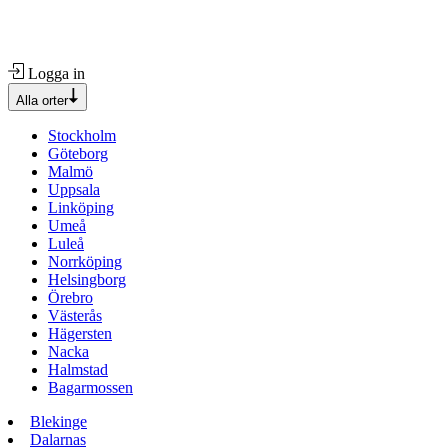
Logga in
Alla orter
Stockholm
Göteborg
Malmö
Uppsala
Linköping
Umeå
Luleå
Norrköping
Helsingborg
Örebro
Västerås
Hägersten
Nacka
Halmstad
Bagarmossen
Blekinge
Dalarnas