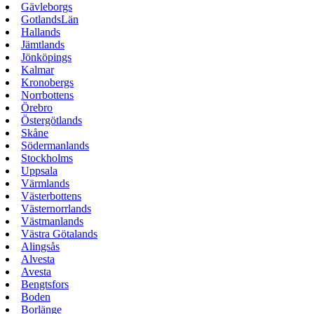
Gävleborgs
GotlandsLän
Hallands
Jämtlands
Jönköpings
Kalmar
Kronobergs
Norrbottens
Örebro
Östergötlands
Skåne
Södermanlands
Stockholms
Uppsala
Värmlands
Västerbottens
Västernorrlands
Västmanlands
Västra Götalands
Alingsås
Alvesta
Avesta
Bengtsfors
Boden
Borlänge