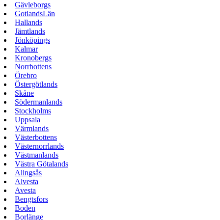
Gävleborgs
GotlandsLän
Hallands
Jämtlands
Jönköpings
Kalmar
Kronobergs
Norrbottens
Örebro
Östergötlands
Skåne
Södermanlands
Stockholms
Uppsala
Värmlands
Västerbottens
Västernorrlands
Västmanlands
Västra Götalands
Alingsås
Alvesta
Avesta
Bengtsfors
Boden
Borlänge