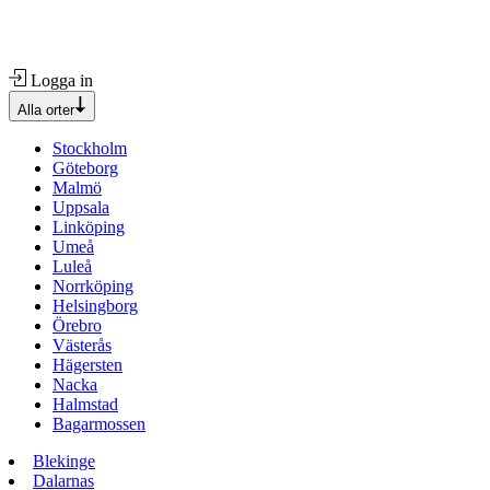
Logga in
Alla orter
Stockholm
Göteborg
Malmö
Uppsala
Linköping
Umeå
Luleå
Norrköping
Helsingborg
Örebro
Västerås
Hägersten
Nacka
Halmstad
Bagarmossen
Blekinge
Dalarnas