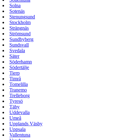
Solna
Sotenäs
Stenungsund
Stockholm
Strängnäs
Strömsund
Sundbyberg
Sundsvall
Svedala
Säter
Söderhamn
Södertälje
Tierp
Timrå
Tomelilla
Tranemo
Trelleborg
Tyresö
Täby
Uddevalla
Umeå
Upplands Väsby
Uppsala
Vallentuna