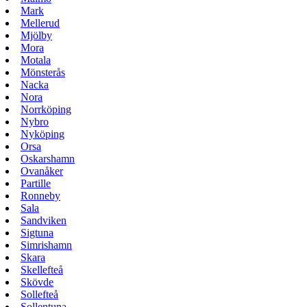
Mark
Mellerud
Mjölby
Mora
Motala
Mönsterås
Nacka
Nora
Norrköping
Nybro
Nyköping
Orsa
Oskarshamn
Ovanåker
Partille
Ronneby
Sala
Sandviken
Sigtuna
Simrishamn
Skara
Skellefteå
Skövde
Sollefteå
Sollentuna