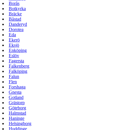
Borås
Botkyrka
Bräcke
Båstad
Danderyd
Dorotea
Eda
Ekerö
Eksjö
Enköping
Eslöv
Fagersta
Falkenberg
Falköping
Falun
Flen
Forshaga
Gnesta
Gotland
Grästorp
Göteborg
Halmstad
Haninge
Helsingborg
Huddinge