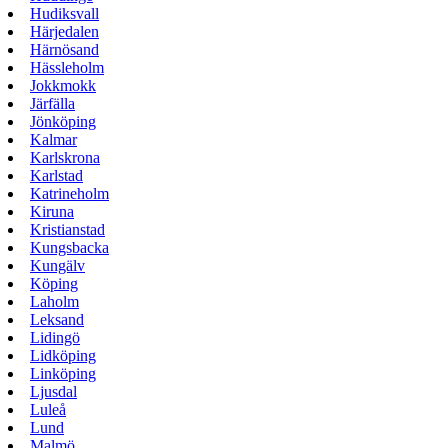
Hudiksvall
Härjedalen
Härnösand
Hässleholm
Jokkmokk
Järfälla
Jönköping
Kalmar
Karlskrona
Karlstad
Katrineholm
Kiruna
Kristianstad
Kungsbacka
Kungälv
Köping
Laholm
Leksand
Lidingö
Lidköping
Linköping
Ljusdal
Luleå
Lund
Malmö