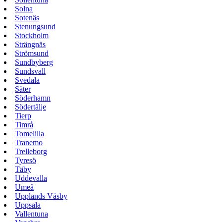
Solna
Sotenäs
Stenungsund
Stockholm
Strängnäs
Strömsund
Sundbyberg
Sundsvall
Svedala
Säter
Söderhamn
Södertälje
Tierp
Timrå
Tomelilla
Tranemo
Trelleborg
Tyresö
Täby
Uddevalla
Umeå
Upplands Väsby
Uppsala
Vallentuna