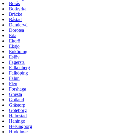
Borås
Botkyrka
Bräcke
Båstad
Danderyd
Dorotea
Eda
Ekerö
Eksjö
Enköping
Eslöv
Fagersta
Falkenberg
Falköping
Falun
Flen
Forshaga
Gnesta
Gotland
Grästorp
Göteborg
Halmstad
Haninge
Helsingborg
Huddinge