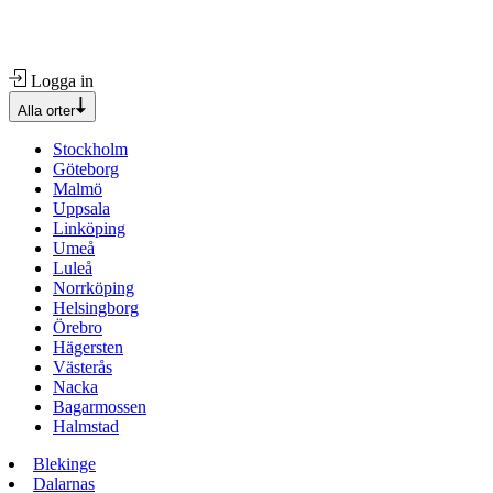
Logga in
Alla orter
Stockholm
Göteborg
Malmö
Uppsala
Linköping
Umeå
Luleå
Norrköping
Helsingborg
Örebro
Hägersten
Västerås
Nacka
Bagarmossen
Halmstad
Blekinge
Dalarnas