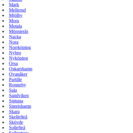
Mark
Mellerud
Mjölby
Mora
Motala
Mönsterås
Nacka
Nora
Norrköping
Nybro
Nyköping
Orsa
Oskarshamn
Ovanåker
Partille
Ronneby
Sala
Sandviken
Sigtuna
Simrishamn
Skara
Skellefteå
Skövde
Sollefteå
Sollentuna