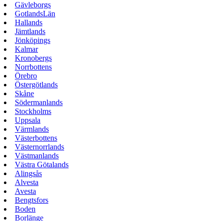
Gävleborgs
GotlandsLän
Hallands
Jämtlands
Jönköpings
Kalmar
Kronobergs
Norrbottens
Örebro
Östergötlands
Skåne
Södermanlands
Stockholms
Uppsala
Värmlands
Västerbottens
Västernorrlands
Västmanlands
Västra Götalands
Alingsås
Alvesta
Avesta
Bengtsfors
Boden
Borlänge