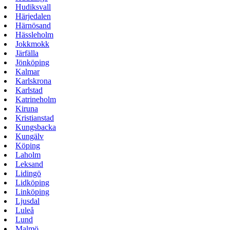
Hudiksvall
Härjedalen
Härnösand
Hässleholm
Jokkmokk
Järfälla
Jönköping
Kalmar
Karlskrona
Karlstad
Katrineholm
Kiruna
Kristianstad
Kungsbacka
Kungälv
Köping
Laholm
Leksand
Lidingö
Lidköping
Linköping
Ljusdal
Luleå
Lund
Malmö