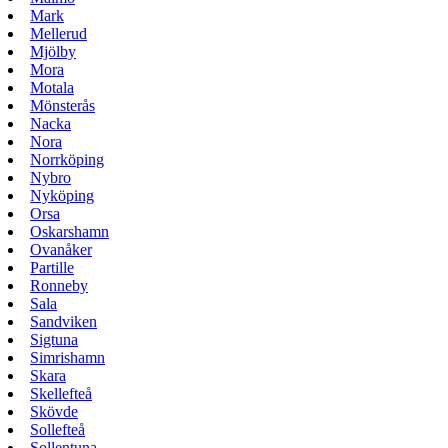
Mark
Mellerud
Mjölby
Mora
Motala
Mönsterås
Nacka
Nora
Norrköping
Nybro
Nyköping
Orsa
Oskarshamn
Ovanåker
Partille
Ronneby
Sala
Sandviken
Sigtuna
Simrishamn
Skara
Skellefteå
Skövde
Sollefteå
Sollentuna