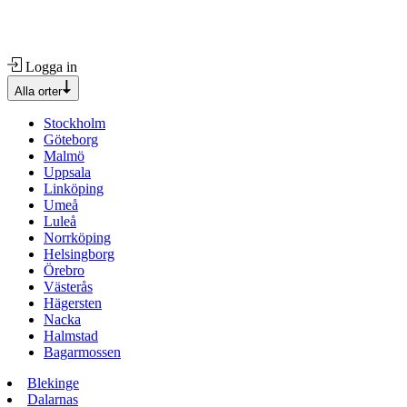
Logga in
Alla orter
Stockholm
Göteborg
Malmö
Uppsala
Linköping
Umeå
Luleå
Norrköping
Helsingborg
Örebro
Västerås
Hägersten
Nacka
Halmstad
Bagarmossen
Blekinge
Dalarnas