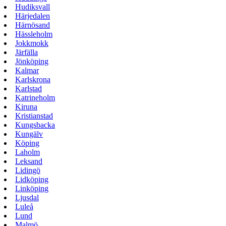
Hudiksvall
Härjedalen
Härnösand
Hässleholm
Jokkmokk
Järfälla
Jönköping
Kalmar
Karlskrona
Karlstad
Katrineholm
Kiruna
Kristianstad
Kungsbacka
Kungälv
Köping
Laholm
Leksand
Lidingö
Lidköping
Linköping
Ljusdal
Luleå
Lund
Malmö