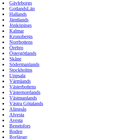
Gävleborgs
GotlandsLän
Hallands
Jämtlands
Jönköpings
Kalmar
Kronobergs
Norrbottens
Örebro
Östergötlands
Skåne
Södermanlands
Stockholms
Uppsala
Värmlands
Västerbottens
Västernorrlands
Västmanlands
Västra Götalands
Alingsås
Alvesta
Avesta
Bengtsfors
Boden
Borlänge