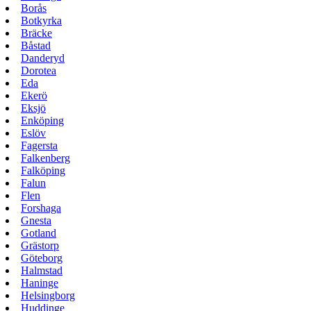
Borås
Botkyrka
Bräcke
Båstad
Danderyd
Dorotea
Eda
Ekerö
Eksjö
Enköping
Eslöv
Fagersta
Falkenberg
Falköping
Falun
Flen
Forshaga
Gnesta
Gotland
Grästorp
Göteborg
Halmstad
Haninge
Helsingborg
Huddinge