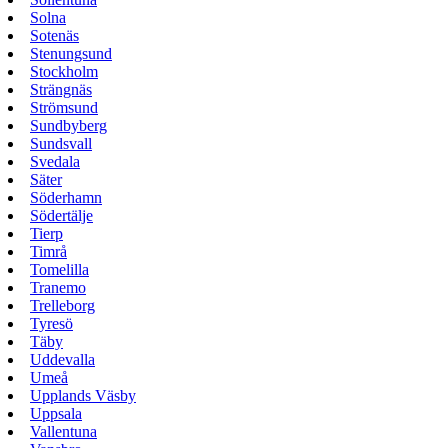
Solna
Sotenäs
Stenungsund
Stockholm
Strängnäs
Strömsund
Sundbyberg
Sundsvall
Svedala
Säter
Söderhamn
Södertälje
Tierp
Timrå
Tomelilla
Tranemo
Trelleborg
Tyresö
Täby
Uddevalla
Umeå
Upplands Väsby
Uppsala
Vallentuna