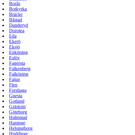
Borås
Botkyrka
Bräcke
Båstad
Danderyd
Dorotea
Eda
Ekerö
Eksjö
Enköping
Eslöv
Fagersta
Falkenberg
Falköping
Falun
Flen
Forshaga
Gnesta
Gotland
Grästorp
Göteborg
Halmstad
Haninge
Helsingborg
Huddinge