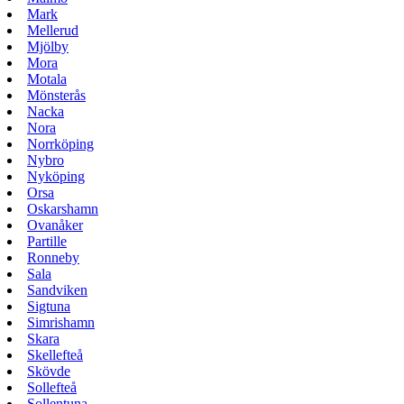
Mark
Mellerud
Mjölby
Mora
Motala
Mönsterås
Nacka
Nora
Norrköping
Nybro
Nyköping
Orsa
Oskarshamn
Ovanåker
Partille
Ronneby
Sala
Sandviken
Sigtuna
Simrishamn
Skara
Skellefteå
Skövde
Sollefteå
Sollentuna