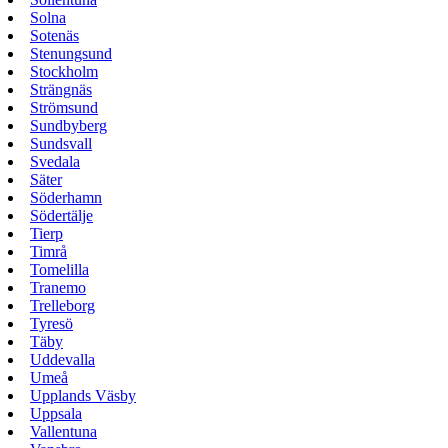
Solna
Sotenäs
Stenungsund
Stockholm
Strängnäs
Strömsund
Sundbyberg
Sundsvall
Svedala
Säter
Söderhamn
Södertälje
Tierp
Timrå
Tomelilla
Tranemo
Trelleborg
Tyresö
Täby
Uddevalla
Umeå
Upplands Väsby
Uppsala
Vallentuna