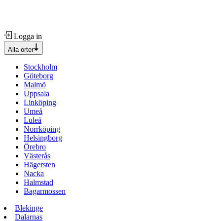
Logga in
Alla orter
Stockholm
Göteborg
Malmö
Uppsala
Linköping
Umeå
Luleå
Norrköping
Helsingborg
Örebro
Västerås
Hägersten
Nacka
Halmstad
Bagarmossen
Blekinge
Dalarnas