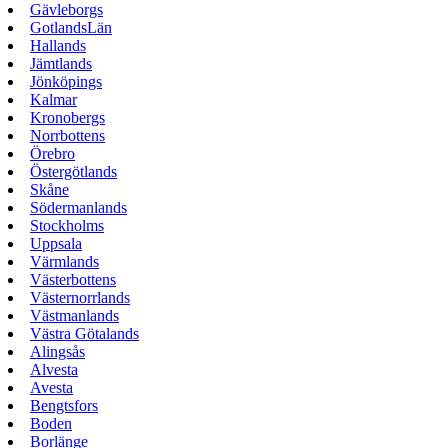
Gävleborgs
GotlandsLän
Hallands
Jämtlands
Jönköpings
Kalmar
Kronobergs
Norrbottens
Örebro
Östergötlands
Skåne
Södermanlands
Stockholms
Uppsala
Värmlands
Västerbottens
Västernorrlands
Västmanlands
Västra Götalands
Alingsås
Alvesta
Avesta
Bengtsfors
Boden
Borlänge