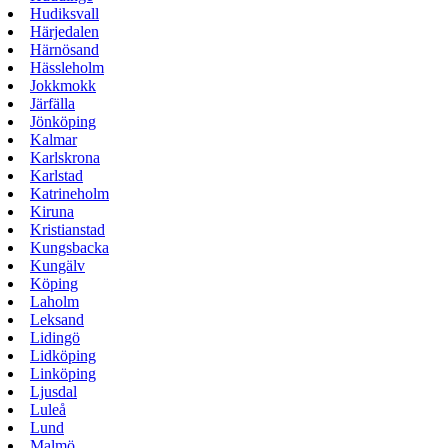
Hudiksvall
Härjedalen
Härnösand
Hässleholm
Jokkmokk
Järfälla
Jönköping
Kalmar
Karlskrona
Karlstad
Katrineholm
Kiruna
Kristianstad
Kungsbacka
Kungälv
Köping
Laholm
Leksand
Lidingö
Lidköping
Linköping
Ljusdal
Luleå
Lund
Malmö