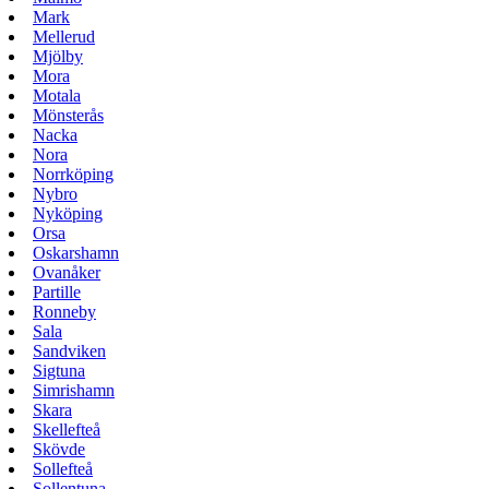
Mark
Mellerud
Mjölby
Mora
Motala
Mönsterås
Nacka
Nora
Norrköping
Nybro
Nyköping
Orsa
Oskarshamn
Ovanåker
Partille
Ronneby
Sala
Sandviken
Sigtuna
Simrishamn
Skara
Skellefteå
Skövde
Sollefteå
Sollentuna