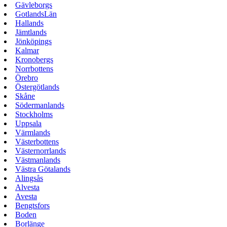
Gävleborgs
GotlandsLän
Hallands
Jämtlands
Jönköpings
Kalmar
Kronobergs
Norrbottens
Örebro
Östergötlands
Skåne
Södermanlands
Stockholms
Uppsala
Värmlands
Västerbottens
Västernorrlands
Västmanlands
Västra Götalands
Alingsås
Alvesta
Avesta
Bengtsfors
Boden
Borlänge