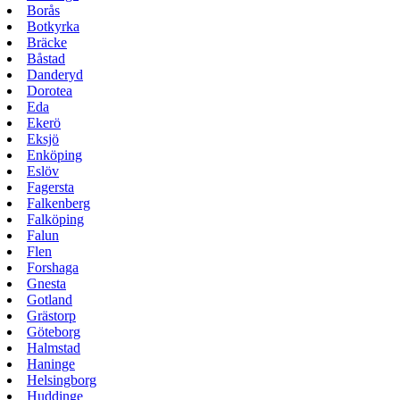
Borås
Botkyrka
Bräcke
Båstad
Danderyd
Dorotea
Eda
Ekerö
Eksjö
Enköping
Eslöv
Fagersta
Falkenberg
Falköping
Falun
Flen
Forshaga
Gnesta
Gotland
Grästorp
Göteborg
Halmstad
Haninge
Helsingborg
Huddinge