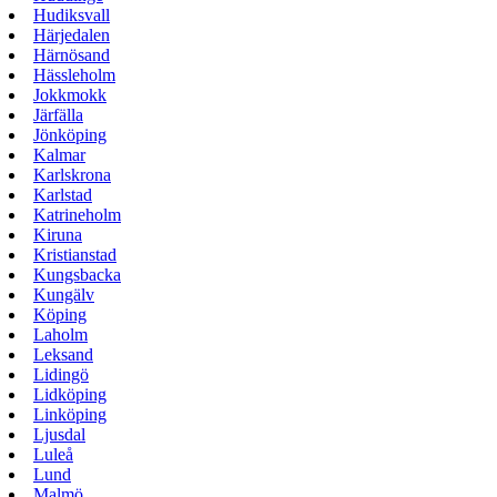
Hudiksvall
Härjedalen
Härnösand
Hässleholm
Jokkmokk
Järfälla
Jönköping
Kalmar
Karlskrona
Karlstad
Katrineholm
Kiruna
Kristianstad
Kungsbacka
Kungälv
Köping
Laholm
Leksand
Lidingö
Lidköping
Linköping
Ljusdal
Luleå
Lund
Malmö