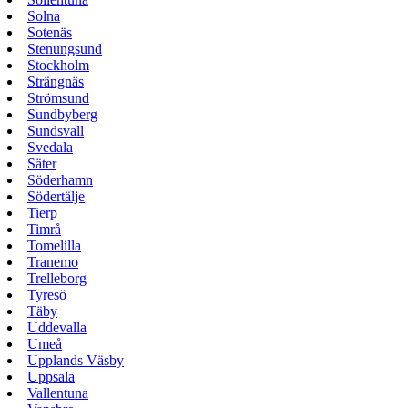
Solna
Sotenäs
Stenungsund
Stockholm
Strängnäs
Strömsund
Sundbyberg
Sundsvall
Svedala
Säter
Söderhamn
Södertälje
Tierp
Timrå
Tomelilla
Tranemo
Trelleborg
Tyresö
Täby
Uddevalla
Umeå
Upplands Väsby
Uppsala
Vallentuna