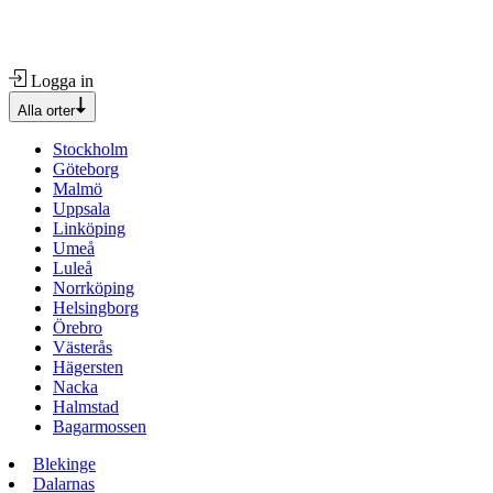
Logga in
Alla orter
Stockholm
Göteborg
Malmö
Uppsala
Linköping
Umeå
Luleå
Norrköping
Helsingborg
Örebro
Västerås
Hägersten
Nacka
Halmstad
Bagarmossen
Blekinge
Dalarnas