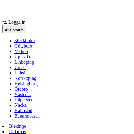
Logga in
Alla orter
Stockholm
Göteborg
Malmö
Uppsala
Linköping
Umeå
Luleå
Norrköping
Helsingborg
Örebro
Västerås
Hägersten
Nacka
Halmstad
Bagarmossen
Blekinge
Dalarnas