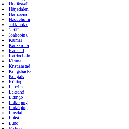
Hudiksvall
Härjedalen
Härnösand
Hässleholm
Jokkmokk
Järfälla
Jönköping
Kalmar
Karlskrona
Karlstad
Katrineholm
Kiruna
Kristianstad
Kungsbacka
Kungälv
Köping
Laholm
Leksand
Lidingö
Lidköping
Linköping
Ljusdal
Luleå
Lund
Malmö