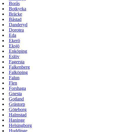
Borås
Botkyrka
Bräcke
Båstad
Danderyd
Dorotea
Eda
Ekerö
Eksjö
Enköping
Eslöv
Fagersta
Falkenberg
Falköping
Falun
Flen
Forshaga
Gnesta
Gotland
Grästorp
Göteborg
Halmstad
Haninge
Helsingborg
Huddinge