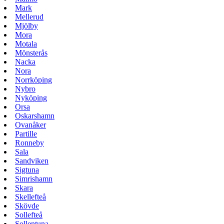
Mark
Mellerud
Mjölby
Mora
Motala
Mönsterås
Nacka
Nora
Norrköping
Nybro
Nyköping
Orsa
Oskarshamn
Ovanåker
Partille
Ronneby
Sala
Sandviken
Sigtuna
Simrishamn
Skara
Skellefteå
Skövde
Sollefteå
Sollentuna