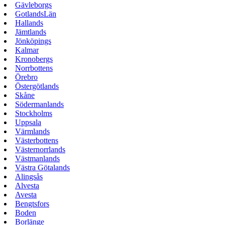
Gävleborgs
GotlandsLän
Hallands
Jämtlands
Jönköpings
Kalmar
Kronobergs
Norrbottens
Örebro
Östergötlands
Skåne
Södermanlands
Stockholms
Uppsala
Värmlands
Västerbottens
Västernorrlands
Västmanlands
Västra Götalands
Alingsås
Alvesta
Avesta
Bengtsfors
Boden
Borlänge