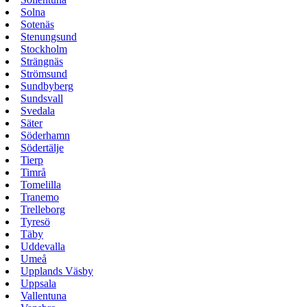
Solna
Sotenäs
Stenungsund
Stockholm
Strängnäs
Strömsund
Sundbyberg
Sundsvall
Svedala
Säter
Söderhamn
Södertälje
Tierp
Timrå
Tomelilla
Tranemo
Trelleborg
Tyresö
Täby
Uddevalla
Umeå
Upplands Väsby
Uppsala
Vallentuna