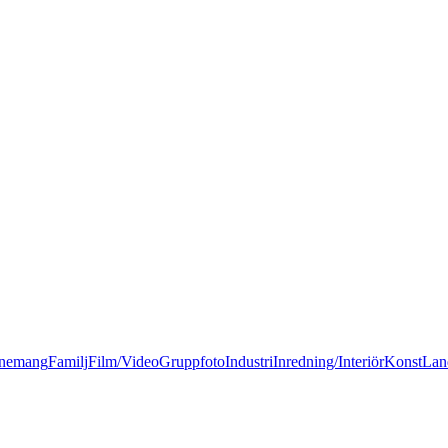
nemang
Familj
Film/Video
Gruppfoto
Industri
Inredning/Interiör
Konst
Lan