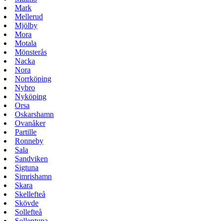
Mark
Mellerud
Mjölby
Mora
Motala
Mönsterås
Nacka
Nora
Norrköping
Nybro
Nyköping
Orsa
Oskarshamn
Ovanåker
Partille
Ronneby
Sala
Sandviken
Sigtuna
Simrishamn
Skara
Skellefteå
Skövde
Sollefteå
Sollentuna