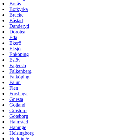
Borås
Botkyrka
Bräcke
Båstad
Danderyd
Dorotea
Eda
Ekerö
Eksjö
Enköping
Eslöv
Fagersta
Falkenberg
Falköping
Falun
Flen
Forshaga
Gnesta
Gotland
Grästorp
Göteborg
Halmstad
Haninge
Helsingborg
Huddinge