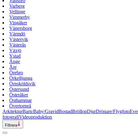
Vansbro
Varberg
Vellinge
Vimmerby
Vingåker
Vänersborg
Värmdö
Västervik
Västerås
Växjö
Ystad
Ånge
Åre
Örebro
Örkelljunga
Örnsköldsvik
Östersund
Österåker
Östhammar
Övertorneå
Arkitektur
Barn/Baby/Gravid
Bostad
Bröllop
Djur
Drönare/Flygfoto
Eve
fotografi
Videoproduktion
Filtrera