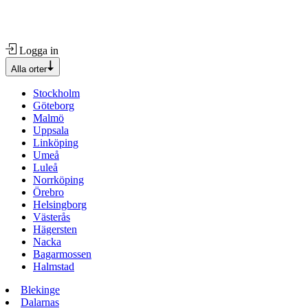
Logga in
Alla orter
Stockholm
Göteborg
Malmö
Uppsala
Linköping
Umeå
Luleå
Norrköping
Örebro
Helsingborg
Västerås
Hägersten
Nacka
Bagarmossen
Halmstad
Blekinge
Dalarnas