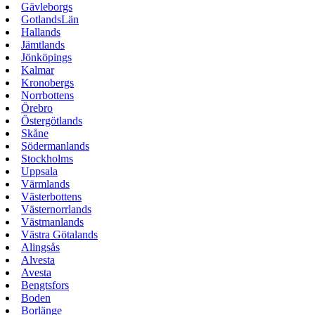
Gävleborgs
GotlandsLän
Hallands
Jämtlands
Jönköpings
Kalmar
Kronobergs
Norrbottens
Örebro
Östergötlands
Skåne
Södermanlands
Stockholms
Uppsala
Värmlands
Västerbottens
Västernorrlands
Västmanlands
Västra Götalands
Alingsås
Alvesta
Avesta
Bengtsfors
Boden
Borlänge