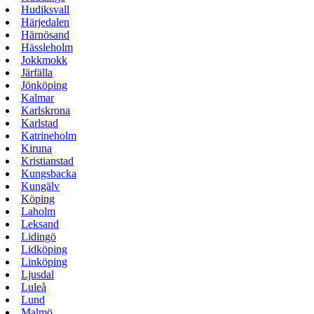
Hudiksvall
Härjedalen
Härnösand
Hässleholm
Jokkmokk
Järfälla
Jönköping
Kalmar
Karlskrona
Karlstad
Katrineholm
Kiruna
Kristianstad
Kungsbacka
Kungälv
Köping
Laholm
Leksand
Lidingö
Lidköping
Linköping
Ljusdal
Luleå
Lund
Malmö