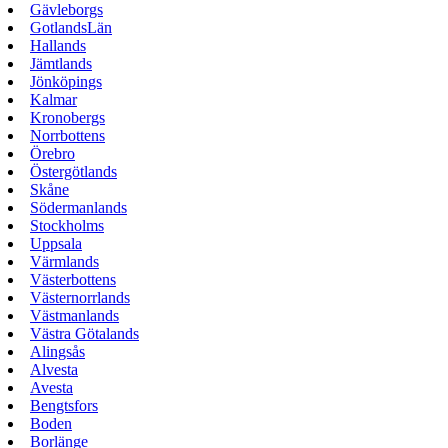
Gävleborgs
GotlandsLän
Hallands
Jämtlands
Jönköpings
Kalmar
Kronobergs
Norrbottens
Örebro
Östergötlands
Skåne
Södermanlands
Stockholms
Uppsala
Värmlands
Västerbottens
Västernorrlands
Västmanlands
Västra Götalands
Alingsås
Alvesta
Avesta
Bengtsfors
Boden
Borlänge