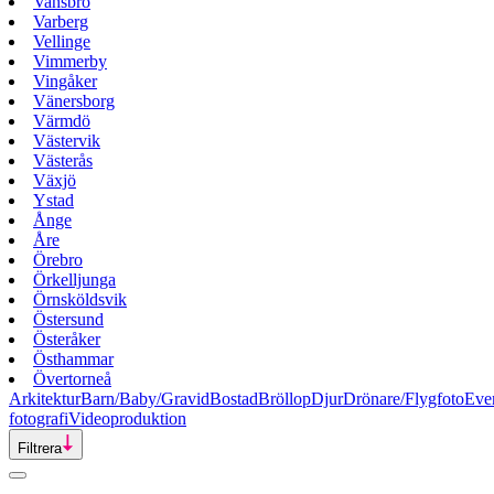
Vansbro
Varberg
Vellinge
Vimmerby
Vingåker
Vänersborg
Värmdö
Västervik
Västerås
Växjö
Ystad
Ånge
Åre
Örebro
Örkelljunga
Örnsköldsvik
Östersund
Österåker
Östhammar
Övertorneå
Arkitektur
Barn/Baby/Gravid
Bostad
Bröllop
Djur
Drönare/Flygfoto
Eve
fotografi
Videoproduktion
Filtrera