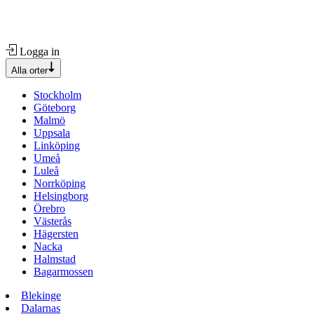
Logga in
Alla orter
Stockholm
Göteborg
Malmö
Uppsala
Linköping
Umeå
Luleå
Norrköping
Helsingborg
Örebro
Västerås
Hägersten
Nacka
Halmstad
Bagarmossen
Blekinge
Dalarnas