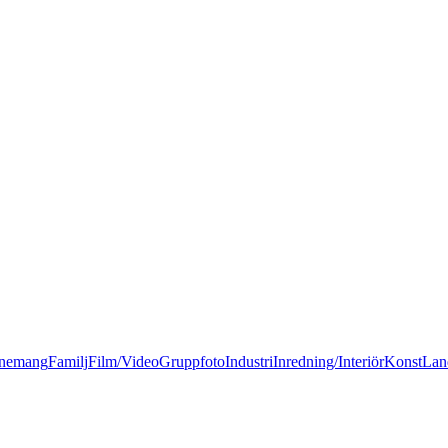
nemang
Familj
Film/Video
Gruppfoto
Industri
Inredning/Interiör
Konst
Lan