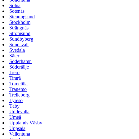
Solna
Sotenäs
Stenungsund
Stockholm
Strängnäs
Strömsund
Sundbyberg
Sundsvall
Svedala
Säter
Söderhamn
Södertälje
Tierp
Timrå
Tomelilla
Tranemo
Trelleborg
Tyresö
Täby
Uddevalla
Umeå
Upplands Väsby
Uppsala
Vallentuna