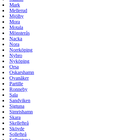
Mark
Mellerud
Mjölby
Mora
Motala
Mönsterås
Nacka
Nora
Norrköping
Nybro
Nyköping
Orsa
Oskarshamn
Ovanåker
Partille
Ronneby
Sala
Sandviken
Sigtuna
Simrishamn
Skara
Skellefteå
Skövde
Sollefteå
Sollentuna