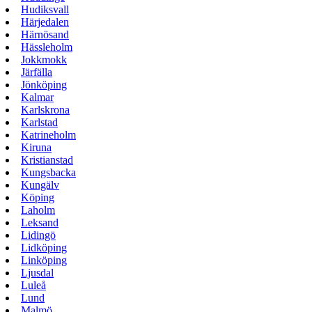
Hudiksvall
Härjedalen
Härnösand
Hässleholm
Jokkmokk
Järfälla
Jönköping
Kalmar
Karlskrona
Karlstad
Katrineholm
Kiruna
Kristianstad
Kungsbacka
Kungälv
Köping
Laholm
Leksand
Lidingö
Lidköping
Linköping
Ljusdal
Luleå
Lund
Malmö