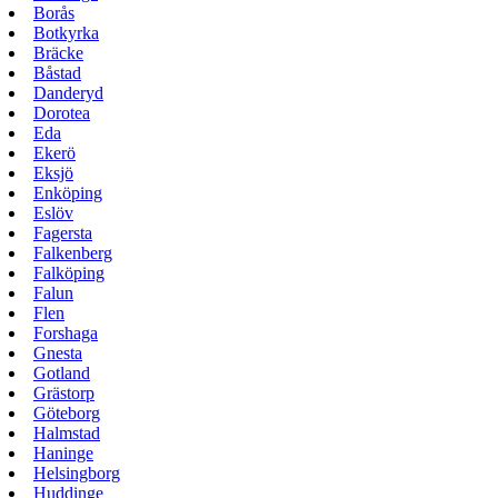
Borås
Botkyrka
Bräcke
Båstad
Danderyd
Dorotea
Eda
Ekerö
Eksjö
Enköping
Eslöv
Fagersta
Falkenberg
Falköping
Falun
Flen
Forshaga
Gnesta
Gotland
Grästorp
Göteborg
Halmstad
Haninge
Helsingborg
Huddinge