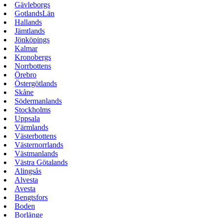
Gävleborgs
GotlandsLän
Hallands
Jämtlands
Jönköpings
Kalmar
Kronobergs
Norrbottens
Örebro
Östergötlands
Skåne
Södermanlands
Stockholms
Uppsala
Värmlands
Västerbottens
Västernorrlands
Västmanlands
Västra Götalands
Alingsås
Alvesta
Avesta
Bengtsfors
Boden
Borlänge