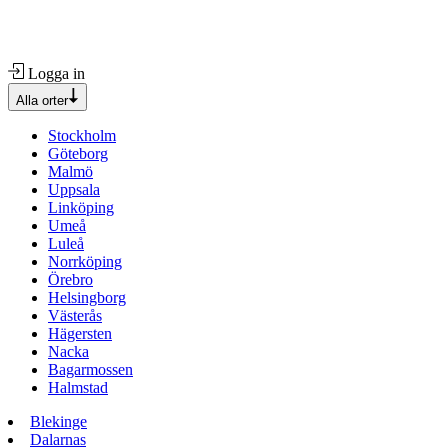
Logga in
Alla orter
Stockholm
Göteborg
Malmö
Uppsala
Linköping
Umeå
Luleå
Norrköping
Örebro
Helsingborg
Västerås
Hägersten
Nacka
Bagarmossen
Halmstad
Blekinge
Dalarnas