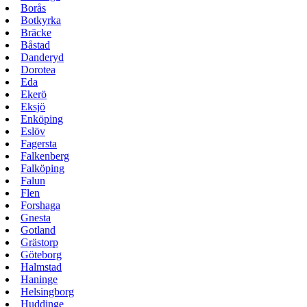
Borås
Botkyrka
Bräcke
Båstad
Danderyd
Dorotea
Eda
Ekerö
Eksjö
Enköping
Eslöv
Fagersta
Falkenberg
Falköping
Falun
Flen
Forshaga
Gnesta
Gotland
Grästorp
Göteborg
Halmstad
Haninge
Helsingborg
Huddinge