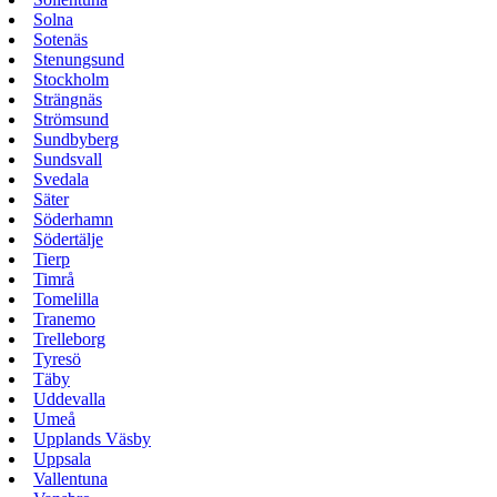
Solna
Sotenäs
Stenungsund
Stockholm
Strängnäs
Strömsund
Sundbyberg
Sundsvall
Svedala
Säter
Söderhamn
Södertälje
Tierp
Timrå
Tomelilla
Tranemo
Trelleborg
Tyresö
Täby
Uddevalla
Umeå
Upplands Väsby
Uppsala
Vallentuna