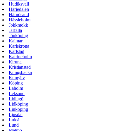
Hudiksvall
Härjedalen
Härnösand
Hässleholm
Jokkmokk
Järfälla
Jönköping
Kalmar
Karlskrona
Karlstad
Katrineholm
Kiruna
Kristianstad
Kungsbacka
Kungälv
Köping
Laholm
Leksand
Lidingö
Lidköping
Linköping
Ljusdal
Luleå
Lund
Malmö