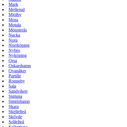
Mark
Mellerud
Mjölby
Mora
Motala
Mönsterås
Nacka
Nora
Norrköping
Nybro
Nyköping
Orsa
Oskarshamn
Ovanåker
Partille
Ronneby
Sala
Sandviken
Sigtuna
Simrishamn
Skara
Skellefteå
Skövde
Sollefteå
Sollentuna