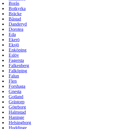
Borås
Botkyrka
Bräcke
Båstad
Danderyd
Dorotea
Eda
Ekerö
Eksjö
Enköping
Eslöv
Fagersta
Falkenberg
Falköping
Falun
Flen
Forshaga
Gnesta
Gotland
Grästorp
Göteborg
Halmstad
Haninge
Helsingborg
Huddinge