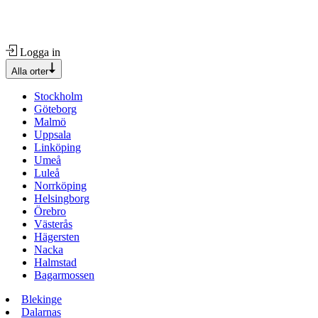
Logga in
Alla orter
Stockholm
Göteborg
Malmö
Uppsala
Linköping
Umeå
Luleå
Norrköping
Helsingborg
Örebro
Västerås
Hägersten
Nacka
Halmstad
Bagarmossen
Blekinge
Dalarnas