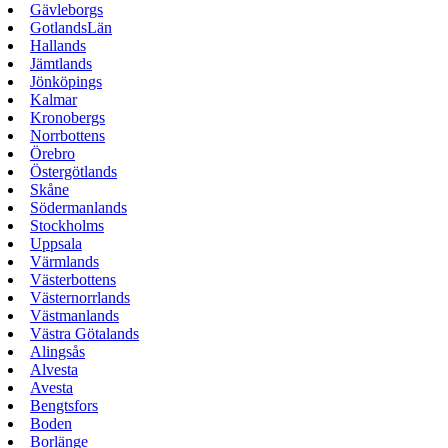
Gävleborgs
GotlandsLän
Hallands
Jämtlands
Jönköpings
Kalmar
Kronobergs
Norrbottens
Örebro
Östergötlands
Skåne
Södermanlands
Stockholms
Uppsala
Värmlands
Västerbottens
Västernorrlands
Västmanlands
Västra Götalands
Alingsås
Alvesta
Avesta
Bengtsfors
Boden
Borlänge