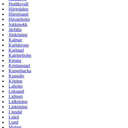
Hudiksvall
Härjedalen
Härnösand
Hässleholm
Jokkmokk
Järfälla
Jönköping
Kalmar
Karlskrona
Karlstad
Katrineholm
Kiruna
Kristianstad
Kungsbacka
Kungälv
Köping
Laholm
Leksand
Lidingö
Lidköping
Linköping
Ljusdal
Luleå
Lund
Malmö