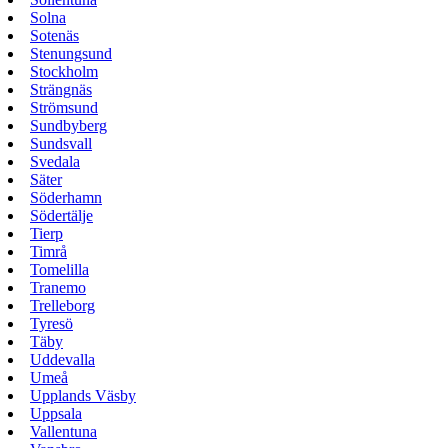
Solna
Sotenäs
Stenungsund
Stockholm
Strängnäs
Strömsund
Sundbyberg
Sundsvall
Svedala
Säter
Söderhamn
Södertälje
Tierp
Timrå
Tomelilla
Tranemo
Trelleborg
Tyresö
Täby
Uddevalla
Umeå
Upplands Väsby
Uppsala
Vallentuna