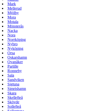
Mark
Mellerud
Mjölby
Mora
Motala
Mönsterås
Nacka
Nora
Norrköping
Nybro
Nyköping
Orsa
Oskarshamn
Ovanåker
Partille
Ronneby
Sala
Sandviken
Sigtuna
Simrishamn
Skara
Skellefteå
Skövde
Sollefteå
Sollentuna