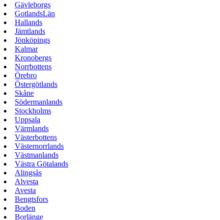
Gävleborgs
GotlandsLän
Hallands
Jämtlands
Jönköpings
Kalmar
Kronobergs
Norrbottens
Örebro
Östergötlands
Skåne
Södermanlands
Stockholms
Uppsala
Värmlands
Västerbottens
Västernorrlands
Västmanlands
Västra Götalands
Alingsås
Alvesta
Avesta
Bengtsfors
Boden
Borlänge