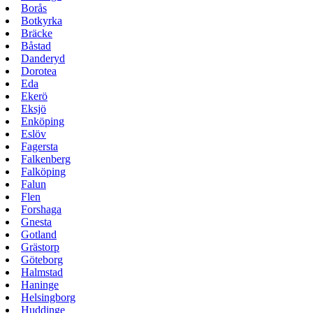
Borås
Botkyrka
Bräcke
Båstad
Danderyd
Dorotea
Eda
Ekerö
Eksjö
Enköping
Eslöv
Fagersta
Falkenberg
Falköping
Falun
Flen
Forshaga
Gnesta
Gotland
Grästorp
Göteborg
Halmstad
Haninge
Helsingborg
Huddinge