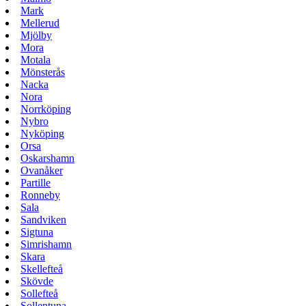
Mark
Mellerud
Mjölby
Mora
Motala
Mönsterås
Nacka
Nora
Norrköping
Nybro
Nyköping
Orsa
Oskarshamn
Ovanåker
Partille
Ronneby
Sala
Sandviken
Sigtuna
Simrishamn
Skara
Skellefteå
Skövde
Sollefteå
Sollentuna