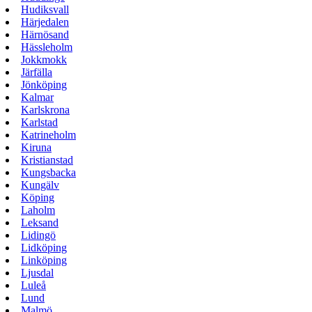
Hudiksvall
Härjedalen
Härnösand
Hässleholm
Jokkmokk
Järfälla
Jönköping
Kalmar
Karlskrona
Karlstad
Katrineholm
Kiruna
Kristianstad
Kungsbacka
Kungälv
Köping
Laholm
Leksand
Lidingö
Lidköping
Linköping
Ljusdal
Luleå
Lund
Malmö