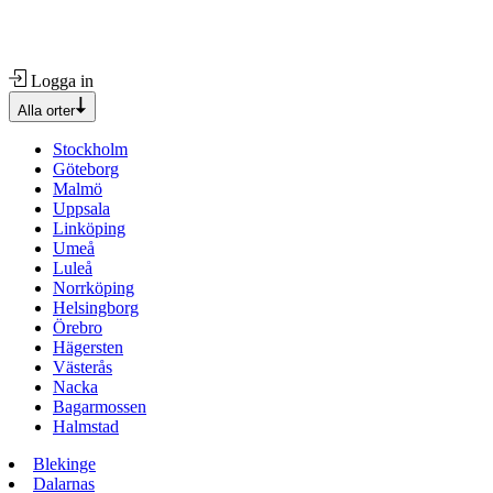
Logga in
Alla orter
Stockholm
Göteborg
Malmö
Uppsala
Linköping
Umeå
Luleå
Norrköping
Helsingborg
Örebro
Hägersten
Västerås
Nacka
Bagarmossen
Halmstad
Blekinge
Dalarnas