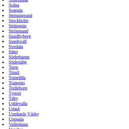
Solna
Sotenäs
Stenungsund
Stockholm
Strängnäs
Strömsund
Sundbyberg
Sundsvall
Svedala
Säter
Söderhamn
Södertälje
Tierp
Timrå
Tomelilla
Tranemo
Trelleborg
Tyresö
Täby
Uddevalla
Umeå
Upplands Väsby
Uppsala
Vallentuna