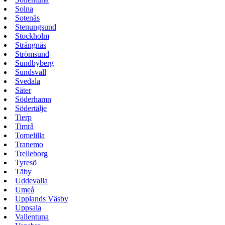
Solna
Sotenäs
Stenungsund
Stockholm
Strängnäs
Strömsund
Sundbyberg
Sundsvall
Svedala
Säter
Söderhamn
Södertälje
Tierp
Timrå
Tomelilla
Tranemo
Trelleborg
Tyresö
Täby
Uddevalla
Umeå
Upplands Väsby
Uppsala
Vallentuna