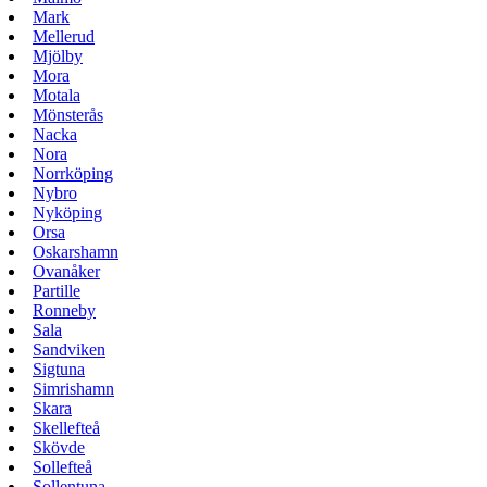
Mark
Mellerud
Mjölby
Mora
Motala
Mönsterås
Nacka
Nora
Norrköping
Nybro
Nyköping
Orsa
Oskarshamn
Ovanåker
Partille
Ronneby
Sala
Sandviken
Sigtuna
Simrishamn
Skara
Skellefteå
Skövde
Sollefteå
Sollentuna