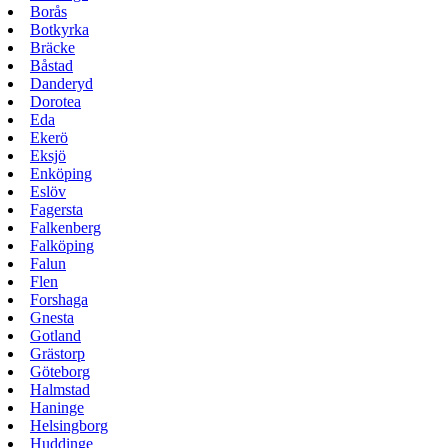
Borås
Botkyrka
Bräcke
Båstad
Danderyd
Dorotea
Eda
Ekerö
Eksjö
Enköping
Eslöv
Fagersta
Falkenberg
Falköping
Falun
Flen
Forshaga
Gnesta
Gotland
Grästorp
Göteborg
Halmstad
Haninge
Helsingborg
Huddinge