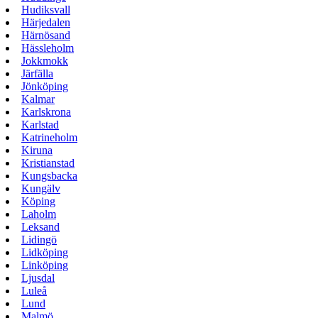
Hudiksvall
Härjedalen
Härnösand
Hässleholm
Jokkmokk
Järfälla
Jönköping
Kalmar
Karlskrona
Karlstad
Katrineholm
Kiruna
Kristianstad
Kungsbacka
Kungälv
Köping
Laholm
Leksand
Lidingö
Lidköping
Linköping
Ljusdal
Luleå
Lund
Malmö