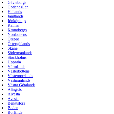
Gävleborgs
GotlandsLän
Hallands
Jämtlands
Jönköpings
Kalmar
Kronobergs
Norrbottens
Örebro
Östergötlands
Skåne
Södermanlands
Stockholms
Uppsala
Värmlands
Västerbottens
Västernorrlands
Västmanlands
Västra Götalands
Alingsås
Alvesta
Avesta
Bengtsfors
Boden
Borlänge