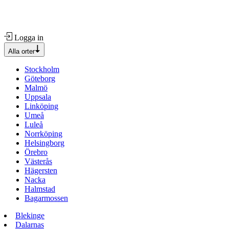
Logga in
Alla orter
Stockholm
Göteborg
Malmö
Uppsala
Linköping
Umeå
Luleå
Norrköping
Helsingborg
Örebro
Västerås
Hägersten
Nacka
Halmstad
Bagarmossen
Blekinge
Dalarnas