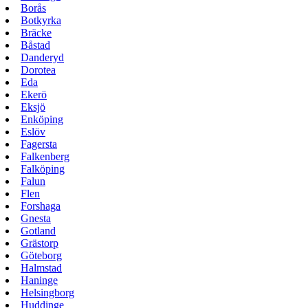
Borås
Botkyrka
Bräcke
Båstad
Danderyd
Dorotea
Eda
Ekerö
Eksjö
Enköping
Eslöv
Fagersta
Falkenberg
Falköping
Falun
Flen
Forshaga
Gnesta
Gotland
Grästorp
Göteborg
Halmstad
Haninge
Helsingborg
Huddinge