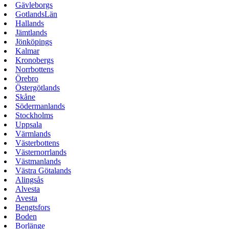
Gävleborgs
GotlandsLän
Hallands
Jämtlands
Jönköpings
Kalmar
Kronobergs
Norrbottens
Örebro
Östergötlands
Skåne
Södermanlands
Stockholms
Uppsala
Värmlands
Västerbottens
Västernorrlands
Västmanlands
Västra Götalands
Alingsås
Alvesta
Avesta
Bengtsfors
Boden
Borlänge