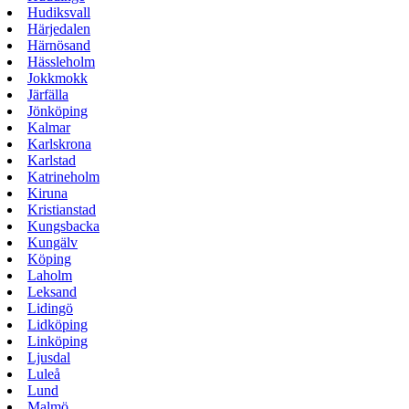
Hudiksvall
Härjedalen
Härnösand
Hässleholm
Jokkmokk
Järfälla
Jönköping
Kalmar
Karlskrona
Karlstad
Katrineholm
Kiruna
Kristianstad
Kungsbacka
Kungälv
Köping
Laholm
Leksand
Lidingö
Lidköping
Linköping
Ljusdal
Luleå
Lund
Malmö