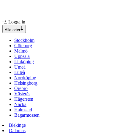
Logga in
Alla orter
Stockholm
Göteborg
Malmö
Uppsala
Linköping
Umeå
Luleå
Norrköping
Helsingborg
Örebro
Västerås
Hägersten
Nacka
Halmstad
Bagarmossen
Blekinge
Dalarnas