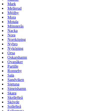
Mark
Mellerud
Mjölby
Mora
Motala
Mönsterås
Nacka
Nora
Norrköping
Nybro
Nyköping
Orsa
Oskarshamn
Ovanåker
Partille
Ronneby
Sala
Sandviken
Sigtuna
Simrishamn
Skara
Skellefteå
Skövde
Sollefteå
Sollentuna