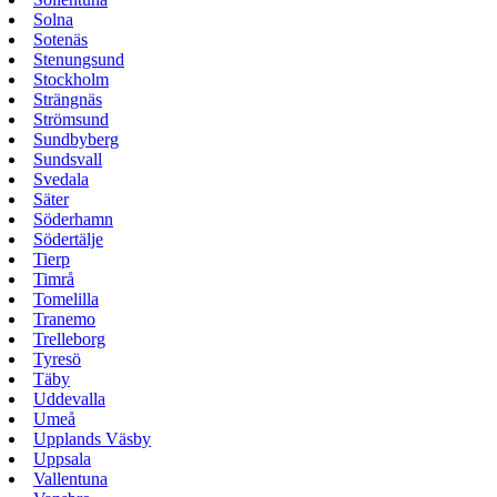
Solna
Sotenäs
Stenungsund
Stockholm
Strängnäs
Strömsund
Sundbyberg
Sundsvall
Svedala
Säter
Söderhamn
Södertälje
Tierp
Timrå
Tomelilla
Tranemo
Trelleborg
Tyresö
Täby
Uddevalla
Umeå
Upplands Väsby
Uppsala
Vallentuna