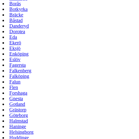
Borås
Botkyrka
Bräcke
Båstad
Danderyd
Dorotea
Eda
Ekerö
Eksjö
Enköping
Eslöv
Fagersta
Falkenberg
Falköping
Falun
Flen
Forshaga
Gnesta
Gotland
Grästorp
Göteborg
Halmstad
Haninge
Helsingborg
Huddinge