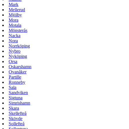
Mark
Mellerud
Mjölby
Mora
Motala
Mönsterås
Nacka
Nora
Norrköping
Nybro
Nyköping
Orsa
Oskarshamn
Ovanåker
Partille
Ronneby
Sala
Sandviken
Sigtuna
Simrishamn
Skara
Skellefteå
Skövde
Sollefteå
Sollentuna