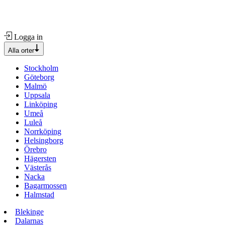
Logga in
Alla orter
Stockholm
Göteborg
Malmö
Uppsala
Linköping
Umeå
Luleå
Norrköping
Helsingborg
Örebro
Hägersten
Västerås
Nacka
Bagarmossen
Halmstad
Blekinge
Dalarnas