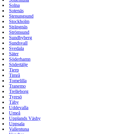
Solna
Sotenäs
Stenungsund
Stockholm
Strängnäs
Strömsund
Sundbyberg
Sundsvall
Svedala
Säter
Söderhamn
Södertälje
Tierp
Timrå
Tomelilla
Tranemo
Trelleborg
Tyresö
Täby
Uddevalla
Umeå
Upplands Väsby
Uppsala
Vallentuna