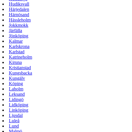
Hudiksvall
Härjedalen
Härnösand
Hässleholm
Jokkmokk
Järfälla
Jönköping
Kalmar
Karlskrona
Karlstad
Katrineholm
Kiruna
Kristianstad
Kungsbacka
Kungälv
Köping
Laholm
Leksand
Lidingö
Lidköping
Linköping
Ljusdal
Luleå
Lund
Malmö