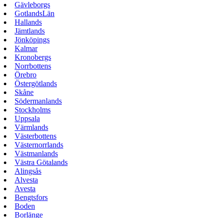
Gävleborgs
GotlandsLän
Hallands
Jämtlands
Jönköpings
Kalmar
Kronobergs
Norrbottens
Örebro
Östergötlands
Skåne
Södermanlands
Stockholms
Uppsala
Värmlands
Västerbottens
Västernorrlands
Västmanlands
Västra Götalands
Alingsås
Alvesta
Avesta
Bengtsfors
Boden
Borlänge