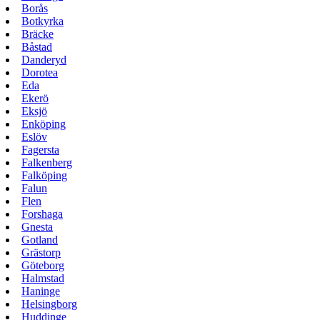
Borås
Botkyrka
Bräcke
Båstad
Danderyd
Dorotea
Eda
Ekerö
Eksjö
Enköping
Eslöv
Fagersta
Falkenberg
Falköping
Falun
Flen
Forshaga
Gnesta
Gotland
Grästorp
Göteborg
Halmstad
Haninge
Helsingborg
Huddinge