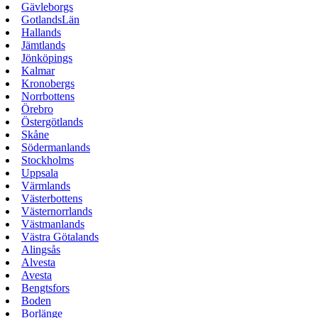
Gävleborgs
GotlandsLän
Hallands
Jämtlands
Jönköpings
Kalmar
Kronobergs
Norrbottens
Örebro
Östergötlands
Skåne
Södermanlands
Stockholms
Uppsala
Värmlands
Västerbottens
Västernorrlands
Västmanlands
Västra Götalands
Alingsås
Alvesta
Avesta
Bengtsfors
Boden
Borlänge