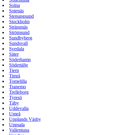
Solna
Sotenäs
Stenungsund
Stockholm
Strängnäs
Strömsund
Sundbyberg
Sundsvall
Svedala
Säter
Söderhamn
Södertälje
Tierp
Timrå
Tomelilla
Tranemo
Trelleborg
Tyresö
Täby
Uddevalla
Umeå
Upplands Väsby
Uppsala
Vallentuna