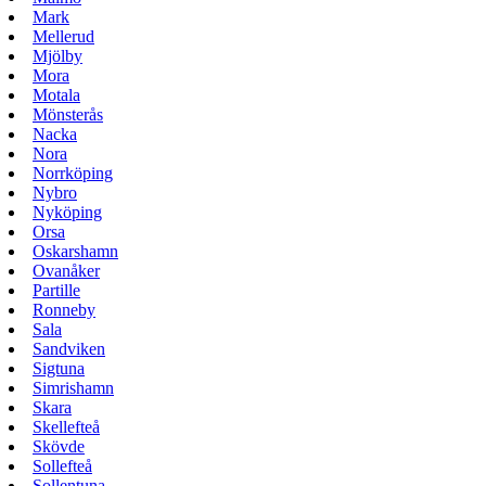
Mark
Mellerud
Mjölby
Mora
Motala
Mönsterås
Nacka
Nora
Norrköping
Nybro
Nyköping
Orsa
Oskarshamn
Ovanåker
Partille
Ronneby
Sala
Sandviken
Sigtuna
Simrishamn
Skara
Skellefteå
Skövde
Sollefteå
Sollentuna