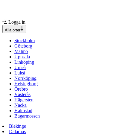
Logga in
Alla orter
Stockholm
Göteborg
Malmö
Uppsala
Linköping
Umeå
Luleå
Norrköping
Helsingborg
Örebro
Västerås
Hägersten
Nacka
Halmstad
Bagarmossen
Blekinge
Dalarnas