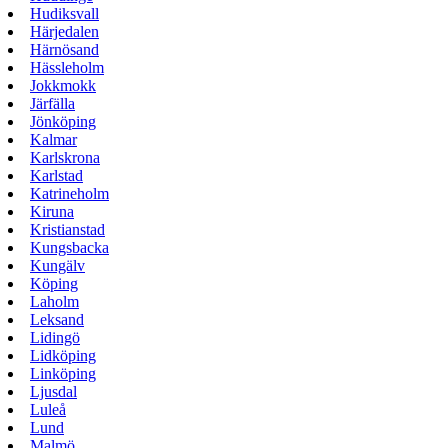
Hudiksvall
Härjedalen
Härnösand
Hässleholm
Jokkmokk
Järfälla
Jönköping
Kalmar
Karlskrona
Karlstad
Katrineholm
Kiruna
Kristianstad
Kungsbacka
Kungälv
Köping
Laholm
Leksand
Lidingö
Lidköping
Linköping
Ljusdal
Luleå
Lund
Malmö