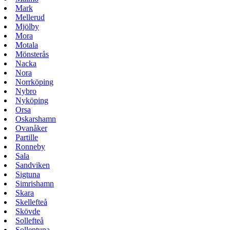
Mark
Mellerud
Mjölby
Mora
Motala
Mönsterås
Nacka
Nora
Norrköping
Nybro
Nyköping
Orsa
Oskarshamn
Ovanåker
Partille
Ronneby
Sala
Sandviken
Sigtuna
Simrishamn
Skara
Skellefteå
Skövde
Sollefteå
Sollentuna