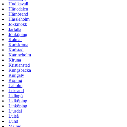
Hudiksvall
Härjedalen
Härnösand
Hässleholm
Jokkmokk
Järfälla
Jönköping
Kalmar
Karlskrona
Karlstad
Katrineholm
Kiruna
Kristianstad
Kungsbacka
Kungälv
Köping
Laholm
Leksand
Lidingö
Lidköping
Linköping
Ljusdal
Luleå
Lund
Malmö