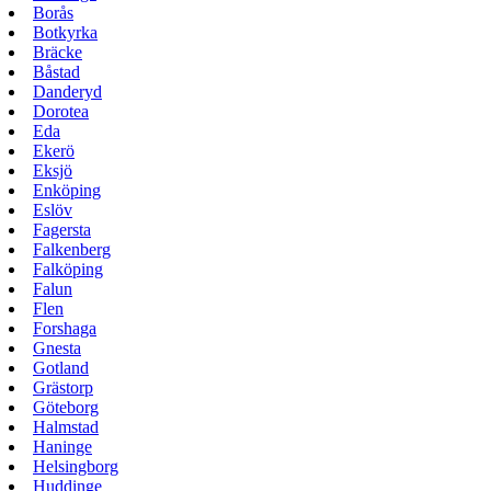
Borås
Botkyrka
Bräcke
Båstad
Danderyd
Dorotea
Eda
Ekerö
Eksjö
Enköping
Eslöv
Fagersta
Falkenberg
Falköping
Falun
Flen
Forshaga
Gnesta
Gotland
Grästorp
Göteborg
Halmstad
Haninge
Helsingborg
Huddinge