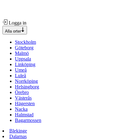
Logga in
Alla orter
Stockholm
Göteborg
Malmö
Uppsala
Linköping
Umeå
Luleå
Norrköping
Helsingborg
Örebro
Västerås
Hägersten
Nacka
Halmstad
Bagarmossen
Blekinge
Dalarnas