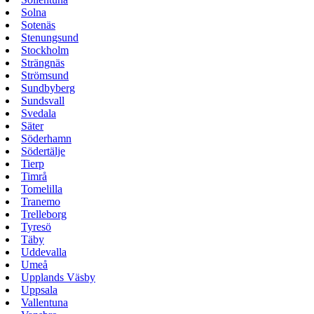
Solna
Sotenäs
Stenungsund
Stockholm
Strängnäs
Strömsund
Sundbyberg
Sundsvall
Svedala
Säter
Söderhamn
Södertälje
Tierp
Timrå
Tomelilla
Tranemo
Trelleborg
Tyresö
Täby
Uddevalla
Umeå
Upplands Väsby
Uppsala
Vallentuna