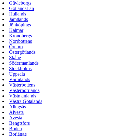
Gävleborgs
GotlandsLän
Hallands
Jämtlands
Jönköpings
Kalmar
Kronobergs
Norrbottens
Örebro
Östergötlands
Skåne
Södermanlands
Stockholms
Uppsala
Värmlands
Västerbottens
Västernorrlands
Västmanlands
Västra Götalands
Alingsås
Alvesta
Avesta
Bengtsfors
Boden
Borlänge