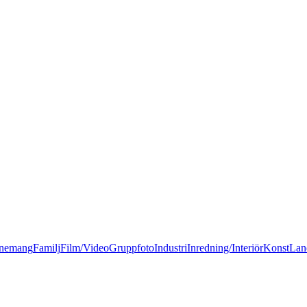
nemang
Familj
Film/Video
Gruppfoto
Industri
Inredning/Interiör
Konst
Lan