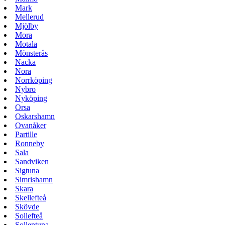
Mark
Mellerud
Mjölby
Mora
Motala
Mönsterås
Nacka
Nora
Norrköping
Nybro
Nyköping
Orsa
Oskarshamn
Ovanåker
Partille
Ronneby
Sala
Sandviken
Sigtuna
Simrishamn
Skara
Skellefteå
Skövde
Sollefteå
Sollentuna