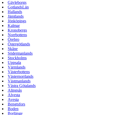
Gävleborgs
GotlandsLän
Hallands
Jämtlands
Jönköpings
Kalmar
Kronobergs
Norrbottens
Örebro
Östergötlands
Skåne
Södermanlands
Stockholms
Uppsala
Värmlands
Västerbottens
Västernorrlands
Västmanlands
Västra Götalands
Alingsås
Alvesta
Avesta
Bengtsfors
Boden
Borlänge