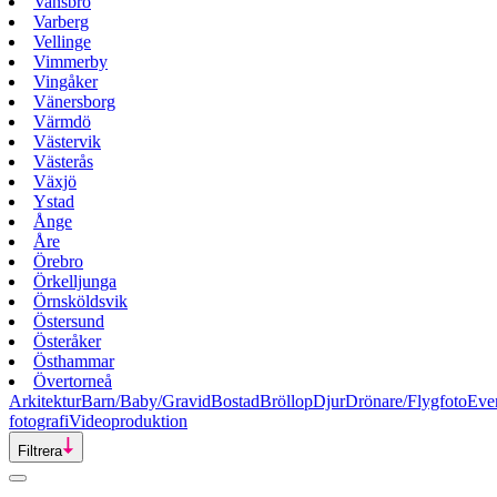
Vansbro
Varberg
Vellinge
Vimmerby
Vingåker
Vänersborg
Värmdö
Västervik
Västerås
Växjö
Ystad
Ånge
Åre
Örebro
Örkelljunga
Örnsköldsvik
Östersund
Österåker
Östhammar
Övertorneå
Arkitektur
Barn/Baby/Gravid
Bostad
Bröllop
Djur
Drönare/Flygfoto
Eve
fotografi
Videoproduktion
Filtrera