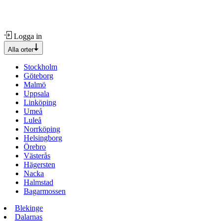
Logga in
Alla orter
Stockholm
Göteborg
Malmö
Uppsala
Linköping
Umeå
Luleå
Norrköping
Helsingborg
Örebro
Västerås
Hägersten
Nacka
Halmstad
Bagarmossen
Blekinge
Dalarnas