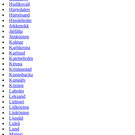
Hudiksvall
Härjedalen
Härnösand
Hässleholm
Jokkmokk
Järfälla
Jönköping
Kalmar
Karlskrona
Karlstad
Katrineholm
Kiruna
Kristianstad
Kungsbacka
Kungälv
Köping
Laholm
Leksand
Lidingö
Lidköping
Linköping
Ljusdal
Luleå
Lund
Malmö