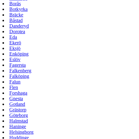
Borås
Botkyrka
Bräcke
Båstad
Danderyd
Dorotea
Eda
Ekerö
Eksjö
Enköping
Eslöv
Fagersta
Falkenberg
Falköping
Falun
Flen
Forshaga
Gnesta
Gotland
Grästorp
Göteborg
Halmstad
Haninge
Helsingborg
Huddinge