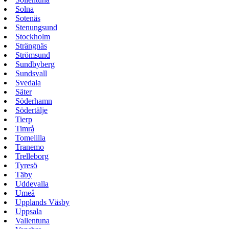
Solna
Sotenäs
Stenungsund
Stockholm
Strängnäs
Strömsund
Sundbyberg
Sundsvall
Svedala
Säter
Söderhamn
Södertälje
Tierp
Timrå
Tomelilla
Tranemo
Trelleborg
Tyresö
Täby
Uddevalla
Umeå
Upplands Väsby
Uppsala
Vallentuna