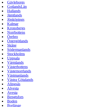
Gävleborgs
GotlandsLän
Hallands
Jämtlands
Jönköpings
Kalmar
Kronobergs
Norrbottens
Örebro
Östergötlands
Skåne
Södermanlands
Stockholms
Uppsala
Värmlands
Västerbottens
Västernorrlands
Västmanlands
Västra Götalands
Alingsås
Alvesta
Avesta
Bengtsfors
Boden
Borlänge