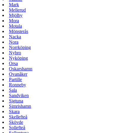
Mark
Mellerud
Mjölby
Mora
Motala
Mönsterås
Nacka
Nora
Norrköping
Nybro
Nyköping
Orsa
Oskarshamn
Ovanåker
Partille
Ronneby
Sala
Sandviken
Sigtuna
Simrishamn
Skara
Skellefteå
Skövde
Sollefteå
Sollentuna