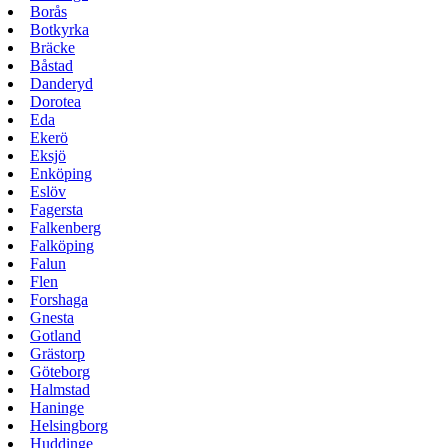
Borås
Botkyrka
Bräcke
Båstad
Danderyd
Dorotea
Eda
Ekerö
Eksjö
Enköping
Eslöv
Fagersta
Falkenberg
Falköping
Falun
Flen
Forshaga
Gnesta
Gotland
Grästorp
Göteborg
Halmstad
Haninge
Helsingborg
Huddinge