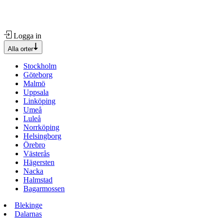
Logga in
Alla orter
Stockholm
Göteborg
Malmö
Uppsala
Linköping
Umeå
Luleå
Norrköping
Helsingborg
Örebro
Västerås
Hägersten
Nacka
Halmstad
Bagarmossen
Blekinge
Dalarnas