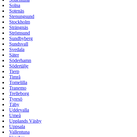
Solna
Sotenäs
Stenungsund
Stockholm
Strängnäs
Strömsund
Sundbyberg
Sundsvall
Svedala
Säter
Söderhamn
Södertälje
Tierp
Timrå
Tomelilla
Tranemo
Trelleborg
Tyresö
Täby
Uddevalla
Umeå
Upplands Väsby
Uppsala
Vallentuna