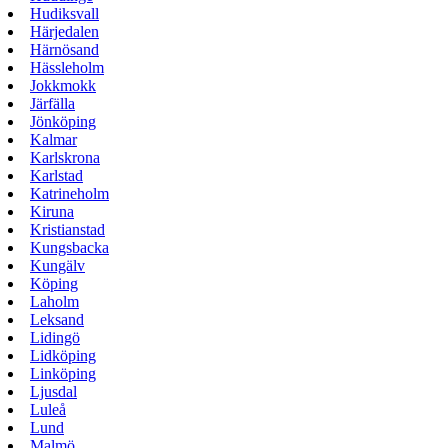
Hudiksvall
Härjedalen
Härnösand
Hässleholm
Jokkmokk
Järfälla
Jönköping
Kalmar
Karlskrona
Karlstad
Katrineholm
Kiruna
Kristianstad
Kungsbacka
Kungälv
Köping
Laholm
Leksand
Lidingö
Lidköping
Linköping
Ljusdal
Luleå
Lund
Malmö