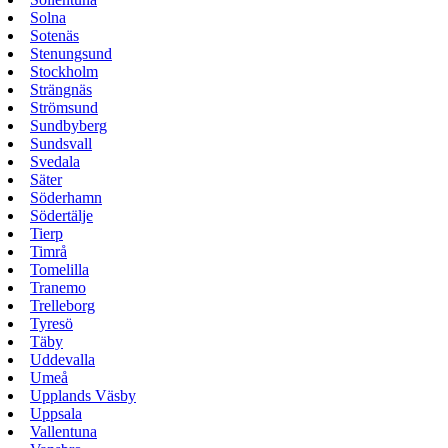
Solna
Sotenäs
Stenungsund
Stockholm
Strängnäs
Strömsund
Sundbyberg
Sundsvall
Svedala
Säter
Söderhamn
Södertälje
Tierp
Timrå
Tomelilla
Tranemo
Trelleborg
Tyresö
Täby
Uddevalla
Umeå
Upplands Väsby
Uppsala
Vallentuna