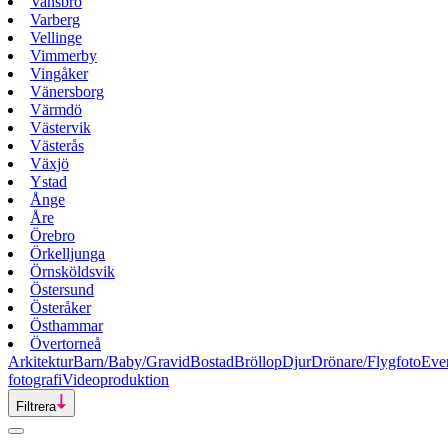
Vansbro
Varberg
Vellinge
Vimmerby
Vingåker
Vänersborg
Värmdö
Västervik
Västerås
Växjö
Ystad
Ånge
Åre
Örebro
Örkelljunga
Örnsköldsvik
Östersund
Österåker
Östhammar
Övertorneå
Arkitektur
Barn/Baby/Gravid
Bostad
Bröllop
Djur
Drönare/Flygfoto
Eve
fotografi
Videoproduktion
Filtrera