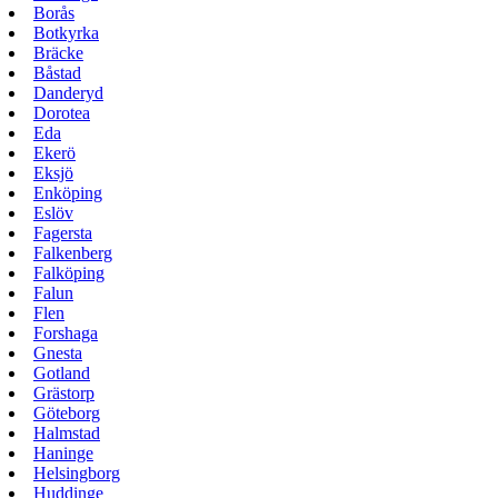
Borås
Botkyrka
Bräcke
Båstad
Danderyd
Dorotea
Eda
Ekerö
Eksjö
Enköping
Eslöv
Fagersta
Falkenberg
Falköping
Falun
Flen
Forshaga
Gnesta
Gotland
Grästorp
Göteborg
Halmstad
Haninge
Helsingborg
Huddinge