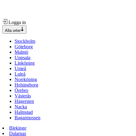
Logga in
Alla orter
Stockholm
Göteborg
Malmö
Uppsala
Linköping
Umeå
Luleå
Norrköping
Helsingborg
Örebro
Västerås
Hägersten
Nacka
Halmstad
Bagarmossen
Blekinge
Dalarnas