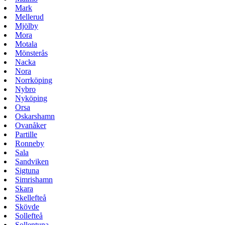
Mark
Mellerud
Mjölby
Mora
Motala
Mönsterås
Nacka
Nora
Norrköping
Nybro
Nyköping
Orsa
Oskarshamn
Ovanåker
Partille
Ronneby
Sala
Sandviken
Sigtuna
Simrishamn
Skara
Skellefteå
Skövde
Sollefteå
Sollentuna