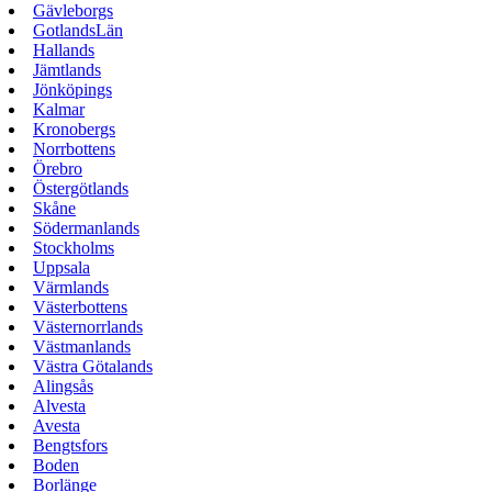
Gävleborgs
GotlandsLän
Hallands
Jämtlands
Jönköpings
Kalmar
Kronobergs
Norrbottens
Örebro
Östergötlands
Skåne
Södermanlands
Stockholms
Uppsala
Värmlands
Västerbottens
Västernorrlands
Västmanlands
Västra Götalands
Alingsås
Alvesta
Avesta
Bengtsfors
Boden
Borlänge