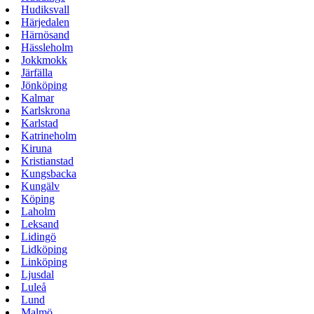
Hudiksvall
Härjedalen
Härnösand
Hässleholm
Jokkmokk
Järfälla
Jönköping
Kalmar
Karlskrona
Karlstad
Katrineholm
Kiruna
Kristianstad
Kungsbacka
Kungälv
Köping
Laholm
Leksand
Lidingö
Lidköping
Linköping
Ljusdal
Luleå
Lund
Malmö