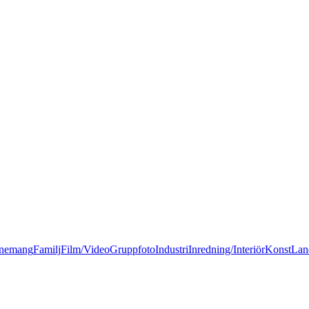
nemang
Familj
Film/Video
Gruppfoto
Industri
Inredning/Interiör
Konst
Lan