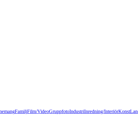
nemang
Familj
Film/Video
Gruppfoto
Industri
Inredning/Interiör
Konst
Lan