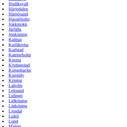
Hudiksvall
Härjedalen
Härnösand
Hässleholm
Jokkmokk
Järfälla
Jönköping
Kalmar
Karlskrona
Karlstad
Katrineholm
Kiruna
Kristianstad
Kungsbacka
Kungälv
Köping
Laholm
Leksand
Lidingö
Lidköping
Linköping
Ljusdal
Luleå
Lund
Malmö