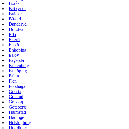
Borås
Botkyrka
Bräcke
Båstad
Danderyd
Dorotea
Eda
Ekerö
Eksjö
Enköping
Eslöv
Fagersta
Falkenberg
Falköping
Falun
Flen
Forshaga
Gnesta
Gotland
Grästorp
Göteborg
Halmstad
Haninge
Helsingborg
Huddinge