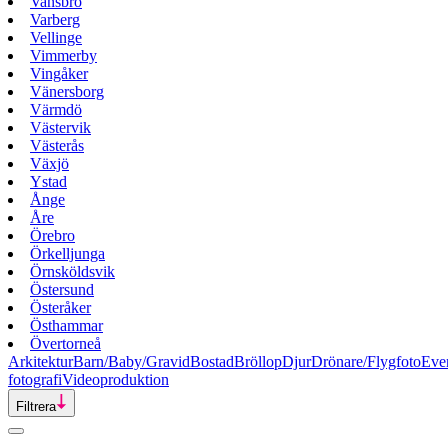
Vansbro
Varberg
Vellinge
Vimmerby
Vingåker
Vänersborg
Värmdö
Västervik
Västerås
Växjö
Ystad
Ånge
Åre
Örebro
Örkelljunga
Örnsköldsvik
Östersund
Österåker
Östhammar
Övertorneå
Arkitektur
Barn/Baby/Gravid
Bostad
Bröllop
Djur
Drönare/Flygfoto
Eve
fotografi
Videoproduktion
Filtrera