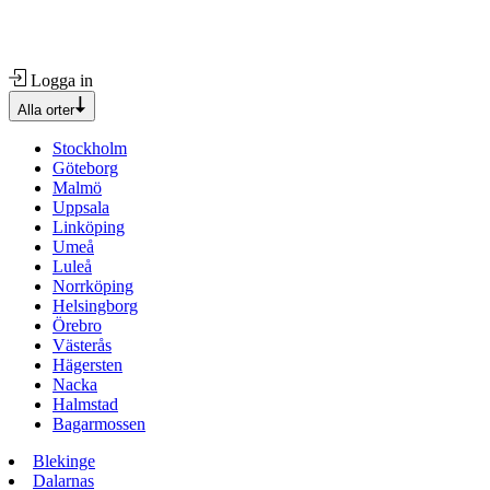
Logga in
Alla orter
Stockholm
Göteborg
Malmö
Uppsala
Linköping
Umeå
Luleå
Norrköping
Helsingborg
Örebro
Västerås
Hägersten
Nacka
Halmstad
Bagarmossen
Blekinge
Dalarnas