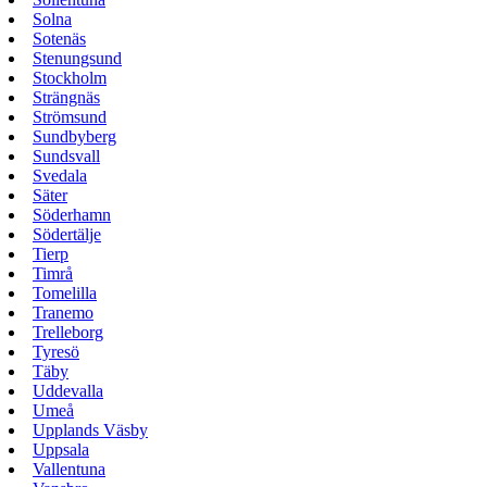
Solna
Sotenäs
Stenungsund
Stockholm
Strängnäs
Strömsund
Sundbyberg
Sundsvall
Svedala
Säter
Söderhamn
Södertälje
Tierp
Timrå
Tomelilla
Tranemo
Trelleborg
Tyresö
Täby
Uddevalla
Umeå
Upplands Väsby
Uppsala
Vallentuna