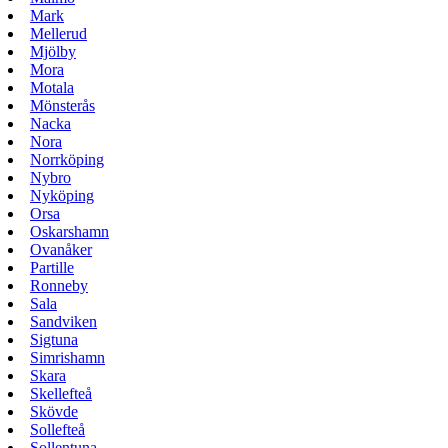
Mark
Mellerud
Mjölby
Mora
Motala
Mönsterås
Nacka
Nora
Norrköping
Nybro
Nyköping
Orsa
Oskarshamn
Ovanåker
Partille
Ronneby
Sala
Sandviken
Sigtuna
Simrishamn
Skara
Skellefteå
Skövde
Sollefteå
Sollentuna