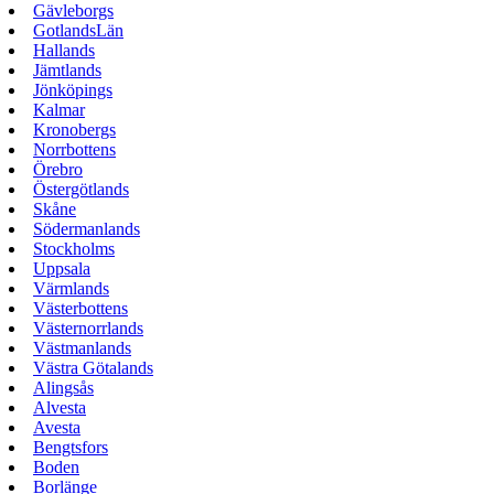
Gävleborgs
GotlandsLän
Hallands
Jämtlands
Jönköpings
Kalmar
Kronobergs
Norrbottens
Örebro
Östergötlands
Skåne
Södermanlands
Stockholms
Uppsala
Värmlands
Västerbottens
Västernorrlands
Västmanlands
Västra Götalands
Alingsås
Alvesta
Avesta
Bengtsfors
Boden
Borlänge