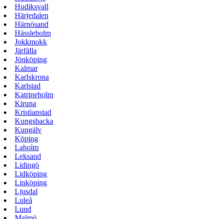
Hudiksvall
Härjedalen
Härnösand
Hässleholm
Jokkmokk
Järfälla
Jönköping
Kalmar
Karlskrona
Karlstad
Katrineholm
Kiruna
Kristianstad
Kungsbacka
Kungälv
Köping
Laholm
Leksand
Lidingö
Lidköping
Linköping
Ljusdal
Luleå
Lund
Malmö