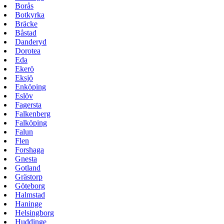
Borås
Botkyrka
Bräcke
Båstad
Danderyd
Dorotea
Eda
Ekerö
Eksjö
Enköping
Eslöv
Fagersta
Falkenberg
Falköping
Falun
Flen
Forshaga
Gnesta
Gotland
Grästorp
Göteborg
Halmstad
Haninge
Helsingborg
Huddinge