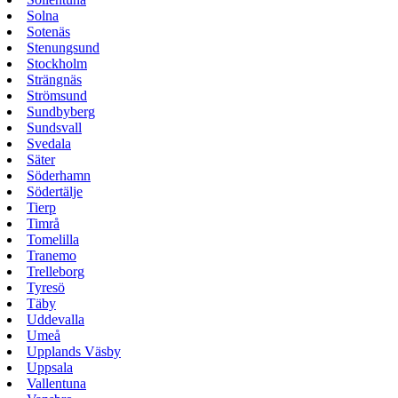
Solna
Sotenäs
Stenungsund
Stockholm
Strängnäs
Strömsund
Sundbyberg
Sundsvall
Svedala
Säter
Söderhamn
Södertälje
Tierp
Timrå
Tomelilla
Tranemo
Trelleborg
Tyresö
Täby
Uddevalla
Umeå
Upplands Väsby
Uppsala
Vallentuna