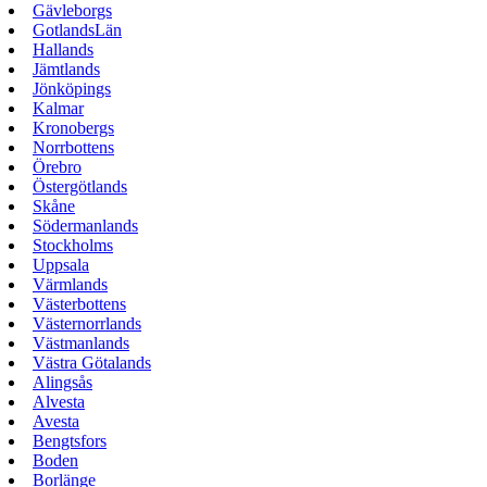
Gävleborgs
GotlandsLän
Hallands
Jämtlands
Jönköpings
Kalmar
Kronobergs
Norrbottens
Örebro
Östergötlands
Skåne
Södermanlands
Stockholms
Uppsala
Värmlands
Västerbottens
Västernorrlands
Västmanlands
Västra Götalands
Alingsås
Alvesta
Avesta
Bengtsfors
Boden
Borlänge