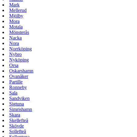
Mark
Mellerud
Mjölby
Mora
Motala
Mönsterås
Nacka
Nora
Norrköping
Nybro
Nyköping
Orsa
Oskarshamn
Ovanåker
Partille
Ronneby
Sala
Sandviken
Sigtuna
Simrishamn
Skara
Skellefteå
Skövde
Sollefteå
Sollentuna