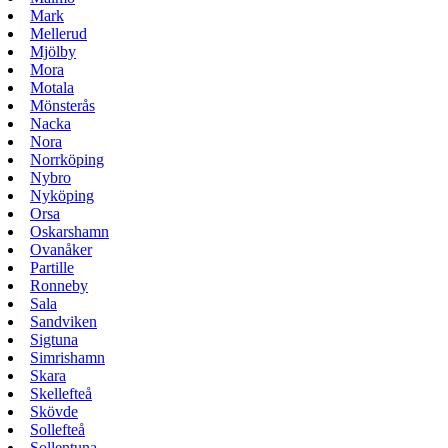
Mark
Mellerud
Mjölby
Mora
Motala
Mönsterås
Nacka
Nora
Norrköping
Nybro
Nyköping
Orsa
Oskarshamn
Ovanåker
Partille
Ronneby
Sala
Sandviken
Sigtuna
Simrishamn
Skara
Skellefteå
Skövde
Sollefteå
Sollentuna