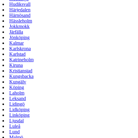
Hudiksvall
Härjedalen
Härnösand
Hässleholm
Jokkmokk
Järfälla
Jönköping
Kalmar
Karlskrona
Karlstad
Katrineholm
Kiruna
Kristianstad
Kungsbacka
Kungälv
Köping
Laholm
Leksand
Lidingö
Lidköping
Linköping
Ljusdal
Luleå
Lund
Malmö