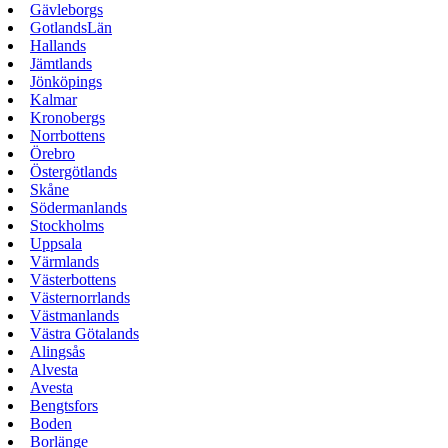
Gävleborgs
GotlandsLän
Hallands
Jämtlands
Jönköpings
Kalmar
Kronobergs
Norrbottens
Örebro
Östergötlands
Skåne
Södermanlands
Stockholms
Uppsala
Värmlands
Västerbottens
Västernorrlands
Västmanlands
Västra Götalands
Alingsås
Alvesta
Avesta
Bengtsfors
Boden
Borlänge