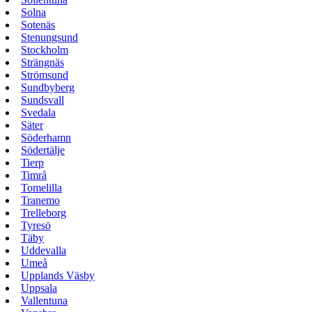
Solna
Sotenäs
Stenungsund
Stockholm
Strängnäs
Strömsund
Sundbyberg
Sundsvall
Svedala
Säter
Söderhamn
Södertälje
Tierp
Timrå
Tomelilla
Tranemo
Trelleborg
Tyresö
Täby
Uddevalla
Umeå
Upplands Väsby
Uppsala
Vallentuna