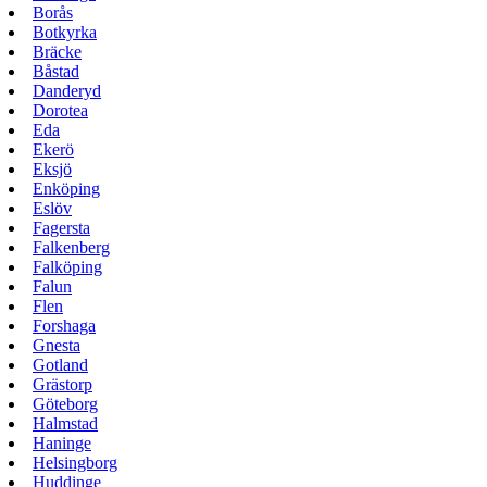
Borås
Botkyrka
Bräcke
Båstad
Danderyd
Dorotea
Eda
Ekerö
Eksjö
Enköping
Eslöv
Fagersta
Falkenberg
Falköping
Falun
Flen
Forshaga
Gnesta
Gotland
Grästorp
Göteborg
Halmstad
Haninge
Helsingborg
Huddinge