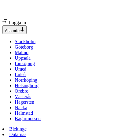
Logga in
Alla orter
Stockholm
Göteborg
Malmö
Uppsala
Linköping
Umeå
Luleå
Norrköping
Helsingborg
Örebro
Västerås
Hägersten
Nacka
Halmstad
Bagarmossen
Blekinge
Dalarnas