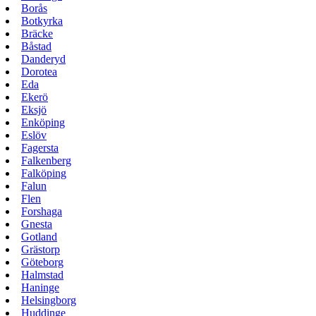
Borås
Botkyrka
Bräcke
Båstad
Danderyd
Dorotea
Eda
Ekerö
Eksjö
Enköping
Eslöv
Fagersta
Falkenberg
Falköping
Falun
Flen
Forshaga
Gnesta
Gotland
Grästorp
Göteborg
Halmstad
Haninge
Helsingborg
Huddinge