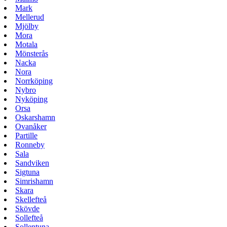
Mark
Mellerud
Mjölby
Mora
Motala
Mönsterås
Nacka
Nora
Norrköping
Nybro
Nyköping
Orsa
Oskarshamn
Ovanåker
Partille
Ronneby
Sala
Sandviken
Sigtuna
Simrishamn
Skara
Skellefteå
Skövde
Sollefteå
Sollentuna