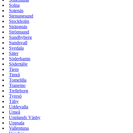
Solna
Sotenäs
Stenungsund
Stockholm
Strängnäs
Strömsund
Sundbyberg
Sundsvall
Svedala
Säter
Söderhamn
Södertälje
Tierp
Timrå
Tomelilla
Tranemo
Trelleborg
Tyresö
Täby
Uddevalla
Umeå
Upplands Väsby
Uppsala
Vallentuna