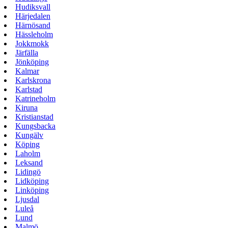
Hudiksvall
Härjedalen
Härnösand
Hässleholm
Jokkmokk
Järfälla
Jönköping
Kalmar
Karlskrona
Karlstad
Katrineholm
Kiruna
Kristianstad
Kungsbacka
Kungälv
Köping
Laholm
Leksand
Lidingö
Lidköping
Linköping
Ljusdal
Luleå
Lund
Malmö