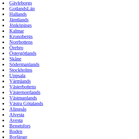
Gävleborgs
GotlandsLän
Hallands
Jämtlands
Jönköpings
Kalmar
Kronobergs
Norrbottens
Örebro
Östergötlands
Skåne
Södermanlands
Stockholms
Uppsala
Värmlands
Västerbottens
Västernorrlands
Västmanlands
Västra Götalands
Alingsås
Alvesta
Avesta
Bengtsfors
Boden
Borlänge