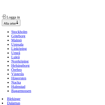
Logga in
Alla orter
Stockholm
Göteborg
Malmö
Uppsala
Linköping
Umeå
Luleå
Norrköping
Helsingborg
Örebro
Västerås
Hägersten
Nacka
Halmstad
Bagarmossen
Blekinge
Dalarnas