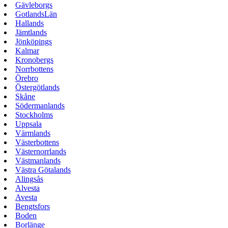
Gävleborgs
GotlandsLän
Hallands
Jämtlands
Jönköpings
Kalmar
Kronobergs
Norrbottens
Örebro
Östergötlands
Skåne
Södermanlands
Stockholms
Uppsala
Värmlands
Västerbottens
Västernorrlands
Västmanlands
Västra Götalands
Alingsås
Alvesta
Avesta
Bengtsfors
Boden
Borlänge