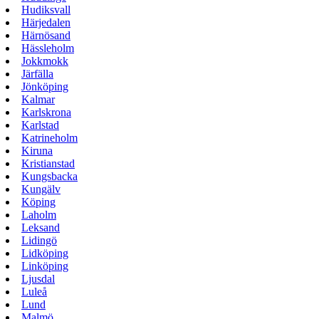
Hudiksvall
Härjedalen
Härnösand
Hässleholm
Jokkmokk
Järfälla
Jönköping
Kalmar
Karlskrona
Karlstad
Katrineholm
Kiruna
Kristianstad
Kungsbacka
Kungälv
Köping
Laholm
Leksand
Lidingö
Lidköping
Linköping
Ljusdal
Luleå
Lund
Malmö