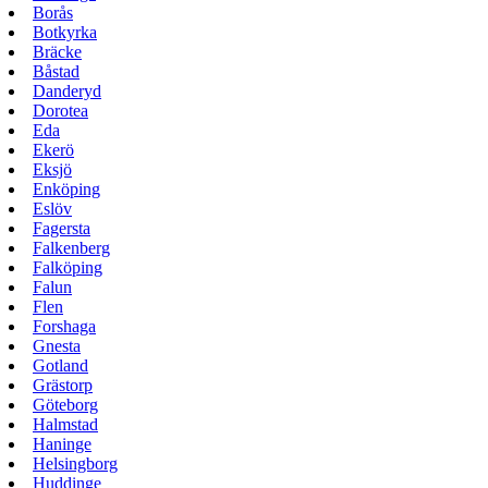
Borås
Botkyrka
Bräcke
Båstad
Danderyd
Dorotea
Eda
Ekerö
Eksjö
Enköping
Eslöv
Fagersta
Falkenberg
Falköping
Falun
Flen
Forshaga
Gnesta
Gotland
Grästorp
Göteborg
Halmstad
Haninge
Helsingborg
Huddinge