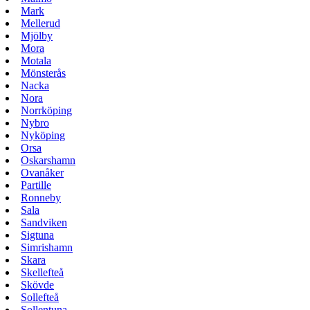
Mark
Mellerud
Mjölby
Mora
Motala
Mönsterås
Nacka
Nora
Norrköping
Nybro
Nyköping
Orsa
Oskarshamn
Ovanåker
Partille
Ronneby
Sala
Sandviken
Sigtuna
Simrishamn
Skara
Skellefteå
Skövde
Sollefteå
Sollentuna