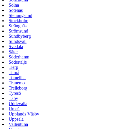
Solna
Sotenäs
Stenungsund
Stockholm
Strängnäs
Strömsund
Sundbyberg
Sundsvall
Svedala
Säter
Söderhamn
Södertälje
Tierp
Timrå
Tomelilla
Tranemo
Trelleborg
Tyresö
Täby
Uddevalla
Umeå
Upplands Väsby
Uppsala
Vallentuna