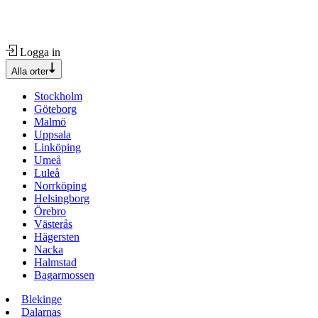
Logga in
Alla orter
Stockholm
Göteborg
Malmö
Uppsala
Linköping
Umeå
Luleå
Norrköping
Helsingborg
Örebro
Västerås
Hägersten
Nacka
Halmstad
Bagarmossen
Blekinge
Dalarnas