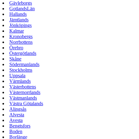
Gävleborgs
GotlandsLän
Hallands
Jämtlands
Jönköpings
Kalmar
Kronobergs
Norrbottens
Örebro
Östergötlands
Skåne
Södermanlands
Stockholms
Uppsala
Värmlands
Västerbottens
Västernorrlands
Västmanlands
Västra Götalands
Alingsås
Alvesta
Avesta
Bengtsfors
Boden
Borlänge