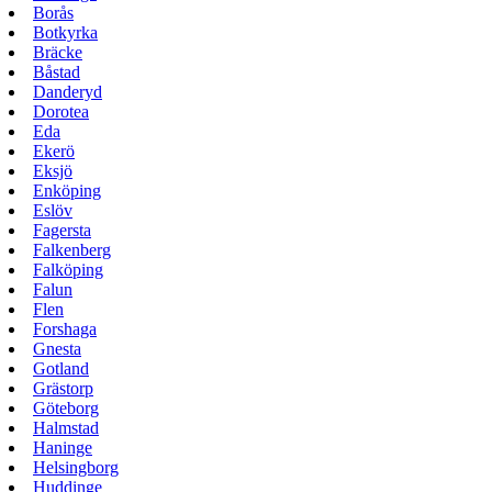
Borås
Botkyrka
Bräcke
Båstad
Danderyd
Dorotea
Eda
Ekerö
Eksjö
Enköping
Eslöv
Fagersta
Falkenberg
Falköping
Falun
Flen
Forshaga
Gnesta
Gotland
Grästorp
Göteborg
Halmstad
Haninge
Helsingborg
Huddinge