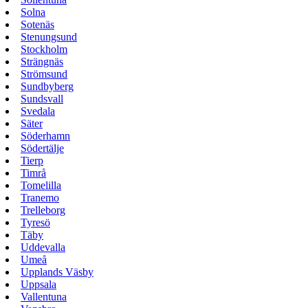
Solna
Sotenäs
Stenungsund
Stockholm
Strängnäs
Strömsund
Sundbyberg
Sundsvall
Svedala
Säter
Söderhamn
Södertälje
Tierp
Timrå
Tomelilla
Tranemo
Trelleborg
Tyresö
Täby
Uddevalla
Umeå
Upplands Väsby
Uppsala
Vallentuna