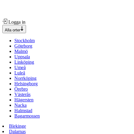
Logga in
Alla orter
Stockholm
Göteborg
Malmö
Uppsala
Linköping
Umeå
Luleå
Norrköping
Helsingborg
Örebro
Västerås
Hägersten
Nacka
Halmstad
Bagarmossen
Blekinge
Dalarnas