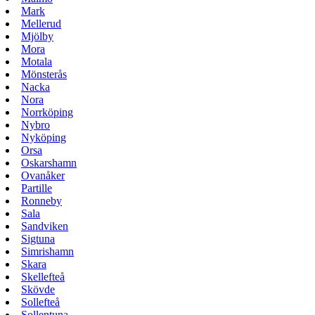
Mark
Mellerud
Mjölby
Mora
Motala
Mönsterås
Nacka
Nora
Norrköping
Nybro
Nyköping
Orsa
Oskarshamn
Ovanåker
Partille
Ronneby
Sala
Sandviken
Sigtuna
Simrishamn
Skara
Skellefteå
Skövde
Sollefteå
Sollentuna