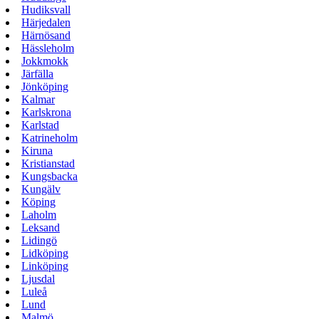
Hudiksvall
Härjedalen
Härnösand
Hässleholm
Jokkmokk
Järfälla
Jönköping
Kalmar
Karlskrona
Karlstad
Katrineholm
Kiruna
Kristianstad
Kungsbacka
Kungälv
Köping
Laholm
Leksand
Lidingö
Lidköping
Linköping
Ljusdal
Luleå
Lund
Malmö