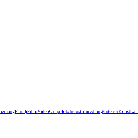
nemang
Familj
Film/Video
Gruppfoto
Industri
Inredning/Interiör
Konst
Lan