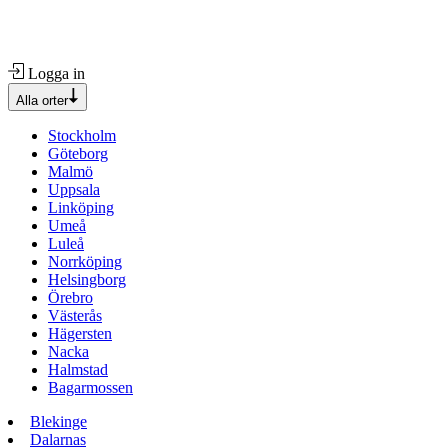
Logga in
Alla orter
Stockholm
Göteborg
Malmö
Uppsala
Linköping
Umeå
Luleå
Norrköping
Helsingborg
Örebro
Västerås
Hägersten
Nacka
Halmstad
Bagarmossen
Blekinge
Dalarnas