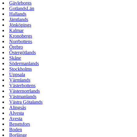
Gävleborgs
GotlandsLän
Hallands
Jämtlands
Jönköpings
Kalmar
Kronobergs
Norrbottens
Örebro
Östergötlands
Skåne
Södermanlands
Stockholms
Uppsala
Värmlands
Västerbottens
Västernorrlands
Västmanlands
Västra Götalands
Alingsås
Alvesta
Avesta
Bengtsfors
Boden
Borlänge