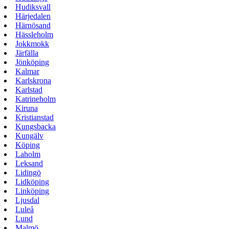
Hudiksvall
Härjedalen
Härnösand
Hässleholm
Jokkmokk
Järfälla
Jönköping
Kalmar
Karlskrona
Karlstad
Katrineholm
Kiruna
Kristianstad
Kungsbacka
Kungälv
Köping
Laholm
Leksand
Lidingö
Lidköping
Linköping
Ljusdal
Luleå
Lund
Malmö