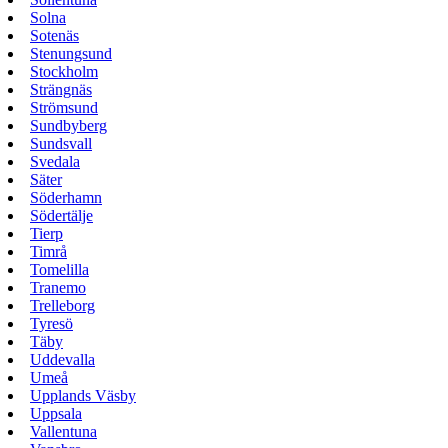
Solna
Sotenäs
Stenungsund
Stockholm
Strängnäs
Strömsund
Sundbyberg
Sundsvall
Svedala
Säter
Söderhamn
Södertälje
Tierp
Timrå
Tomelilla
Tranemo
Trelleborg
Tyresö
Täby
Uddevalla
Umeå
Upplands Väsby
Uppsala
Vallentuna