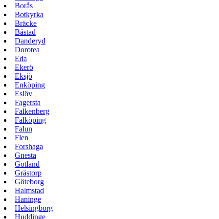
Borås
Botkyrka
Bräcke
Båstad
Danderyd
Dorotea
Eda
Ekerö
Eksjö
Enköping
Eslöv
Fagersta
Falkenberg
Falköping
Falun
Flen
Forshaga
Gnesta
Gotland
Grästorp
Göteborg
Halmstad
Haninge
Helsingborg
Huddinge