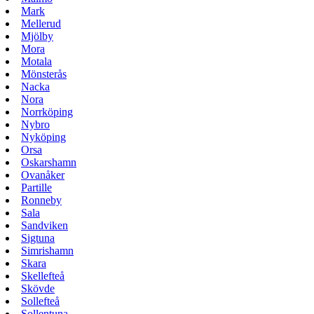
Mark
Mellerud
Mjölby
Mora
Motala
Mönsterås
Nacka
Nora
Norrköping
Nybro
Nyköping
Orsa
Oskarshamn
Ovanåker
Partille
Ronneby
Sala
Sandviken
Sigtuna
Simrishamn
Skara
Skellefteå
Skövde
Sollefteå
Sollentuna