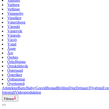
Vansbro
Varberg
Vellinge
Vimmerby
Vingåker
Vänersborg
Värmdö
Västervik
Västerås
Växjö
Ystad
Ånge
Åre
Örebro
Örkelljunga
Örnsköldsvik
Östersund
Österåker
Östhammar
Övertorneå
Arkitektur
Barn/Baby/Gravid
Bostad
Bröllop
Djur
Drönare/Flygfoto
Eve
fotografi
Videoproduktion
Filtrera