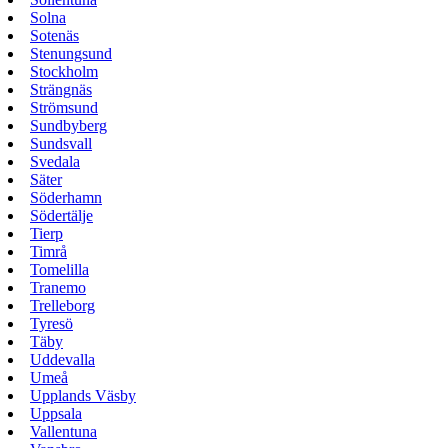
Solna
Sotenäs
Stenungsund
Stockholm
Strängnäs
Strömsund
Sundbyberg
Sundsvall
Svedala
Säter
Söderhamn
Södertälje
Tierp
Timrå
Tomelilla
Tranemo
Trelleborg
Tyresö
Täby
Uddevalla
Umeå
Upplands Väsby
Uppsala
Vallentuna