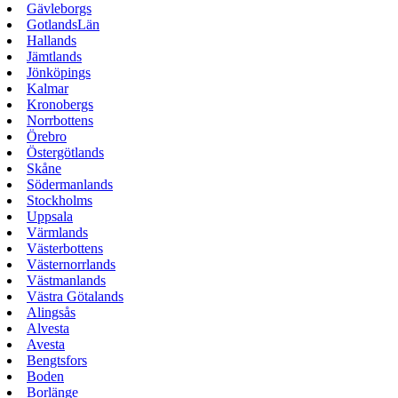
Gävleborgs
GotlandsLän
Hallands
Jämtlands
Jönköpings
Kalmar
Kronobergs
Norrbottens
Örebro
Östergötlands
Skåne
Södermanlands
Stockholms
Uppsala
Värmlands
Västerbottens
Västernorrlands
Västmanlands
Västra Götalands
Alingsås
Alvesta
Avesta
Bengtsfors
Boden
Borlänge