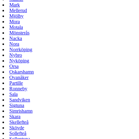
Mark
Mellerud
Mjölby
Mora
Motala
Mönsterås
Nacka
Nora
Norrköping
Nybro
Nyköping
Orsa
Oskarshamn
Ovanåker
Partille
Ronneby
Sala
Sandviken
Sigtuna
Simrishamn
Skara
Skellefteå
Skövde
Sollefteå
Sollentuna