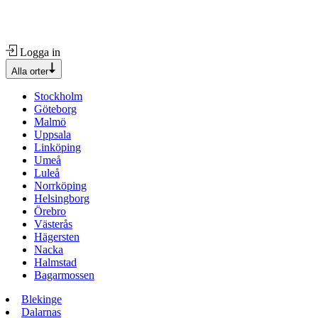
Logga in
Alla orter
Stockholm
Göteborg
Malmö
Uppsala
Linköping
Umeå
Luleå
Norrköping
Helsingborg
Örebro
Västerås
Hägersten
Nacka
Halmstad
Bagarmossen
Blekinge
Dalarnas