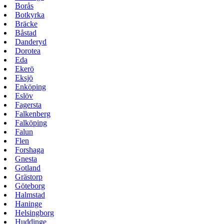
Borås
Botkyrka
Bräcke
Båstad
Danderyd
Dorotea
Eda
Ekerö
Eksjö
Enköping
Eslöv
Fagersta
Falkenberg
Falköping
Falun
Flen
Forshaga
Gnesta
Gotland
Grästorp
Göteborg
Halmstad
Haninge
Helsingborg
Huddinge