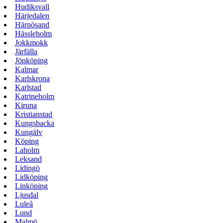
Hudiksvall
Härjedalen
Härnösand
Hässleholm
Jokkmokk
Järfälla
Jönköping
Kalmar
Karlskrona
Karlstad
Katrineholm
Kiruna
Kristianstad
Kungsbacka
Kungälv
Köping
Laholm
Leksand
Lidingö
Lidköping
Linköping
Ljusdal
Luleå
Lund
Malmö