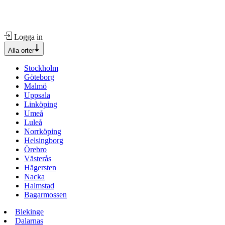
Logga in
Alla orter
Stockholm
Göteborg
Malmö
Uppsala
Linköping
Umeå
Luleå
Norrköping
Helsingborg
Örebro
Västerås
Hägersten
Nacka
Halmstad
Bagarmossen
Blekinge
Dalarnas