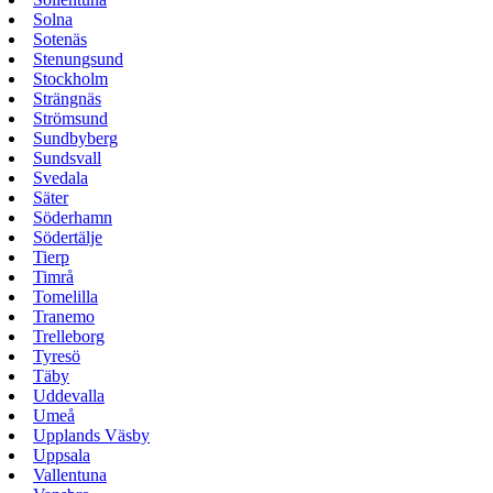
Solna
Sotenäs
Stenungsund
Stockholm
Strängnäs
Strömsund
Sundbyberg
Sundsvall
Svedala
Säter
Söderhamn
Södertälje
Tierp
Timrå
Tomelilla
Tranemo
Trelleborg
Tyresö
Täby
Uddevalla
Umeå
Upplands Väsby
Uppsala
Vallentuna