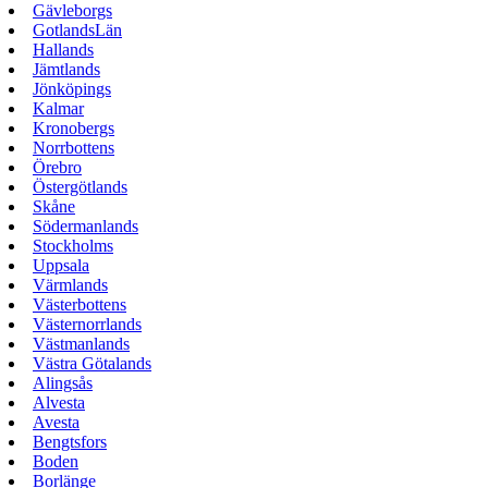
Gävleborgs
GotlandsLän
Hallands
Jämtlands
Jönköpings
Kalmar
Kronobergs
Norrbottens
Örebro
Östergötlands
Skåne
Södermanlands
Stockholms
Uppsala
Värmlands
Västerbottens
Västernorrlands
Västmanlands
Västra Götalands
Alingsås
Alvesta
Avesta
Bengtsfors
Boden
Borlänge