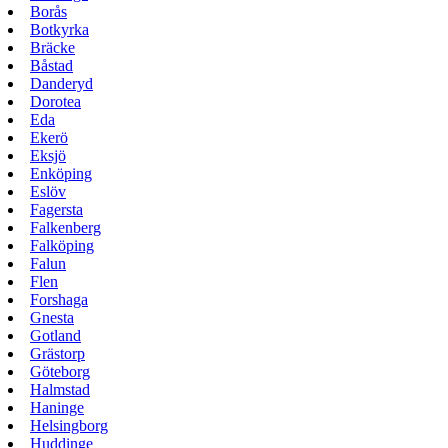
Borås
Botkyrka
Bräcke
Båstad
Danderyd
Dorotea
Eda
Ekerö
Eksjö
Enköping
Eslöv
Fagersta
Falkenberg
Falköping
Falun
Flen
Forshaga
Gnesta
Gotland
Grästorp
Göteborg
Halmstad
Haninge
Helsingborg
Huddinge