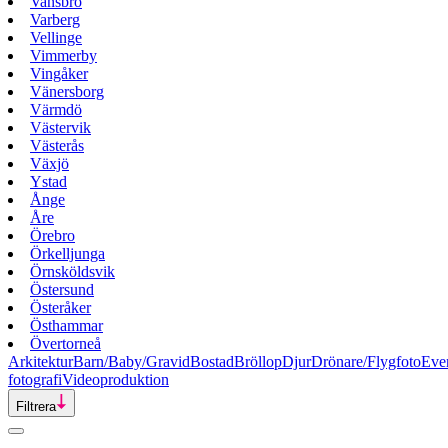
Vansbro
Varberg
Vellinge
Vimmerby
Vingåker
Vänersborg
Värmdö
Västervik
Västerås
Växjö
Ystad
Ånge
Åre
Örebro
Örkelljunga
Örnsköldsvik
Östersund
Österåker
Östhammar
Övertorneå
Arkitektur
Barn/Baby/Gravid
Bostad
Bröllop
Djur
Drönare/Flygfoto
Eve
fotografi
Videoproduktion
Filtrera