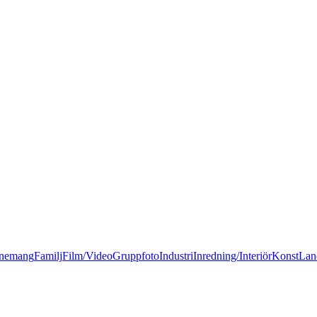
nemang
Familj
Film/Video
Gruppfoto
Industri
Inredning/Interiör
Konst
Lan