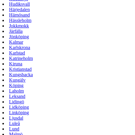
Hudiksvall
Härjedalen
Härnösand
Hässleholm
Jokkmokk
Järfälla
Jönköping
Kalmar
Karlskrona
Karlstad
Katrineholm
Kiruna
Kristianstad
Kungsbacka
Kungälv
Köping
Laholm
Leksand
Lidingö
Lidköping
Linköping
Ljusdal
Luleå
Lund
Malmö