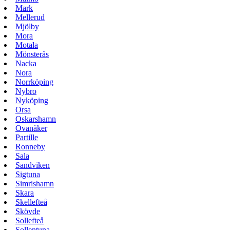
Mark
Mellerud
Mjölby
Mora
Motala
Mönsterås
Nacka
Nora
Norrköping
Nybro
Nyköping
Orsa
Oskarshamn
Ovanåker
Partille
Ronneby
Sala
Sandviken
Sigtuna
Simrishamn
Skara
Skellefteå
Skövde
Sollefteå
Sollentuna