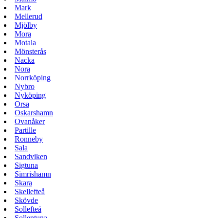
Mark
Mellerud
Mjölby
Mora
Motala
Mönsterås
Nacka
Nora
Norrköping
Nybro
Nyköping
Orsa
Oskarshamn
Ovanåker
Partille
Ronneby
Sala
Sandviken
Sigtuna
Simrishamn
Skara
Skellefteå
Skövde
Sollefteå
Sollentuna