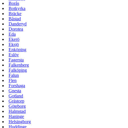
Borås
Botkyrka
Bräcke
Båstad
Danderyd
Dorotea
Eda
Ekerö
Eksjö
Enköping
Eslöv
Fagersta
Falkenberg
Falköping
Falun
Flen
Forshaga
Gnesta
Gotland
Grästorp
Göteborg
Halmstad
Haninge
Helsingborg
Huddinge