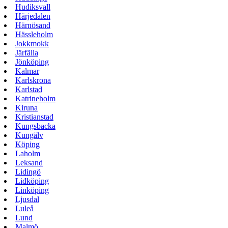
Hudiksvall
Härjedalen
Härnösand
Hässleholm
Jokkmokk
Järfälla
Jönköping
Kalmar
Karlskrona
Karlstad
Katrineholm
Kiruna
Kristianstad
Kungsbacka
Kungälv
Köping
Laholm
Leksand
Lidingö
Lidköping
Linköping
Ljusdal
Luleå
Lund
Malmö