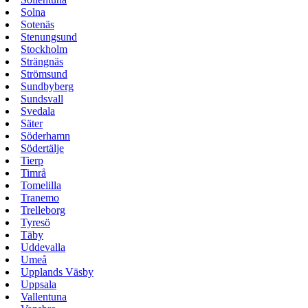
Solna
Sotenäs
Stenungsund
Stockholm
Strängnäs
Strömsund
Sundbyberg
Sundsvall
Svedala
Säter
Söderhamn
Södertälje
Tierp
Timrå
Tomelilla
Tranemo
Trelleborg
Tyresö
Täby
Uddevalla
Umeå
Upplands Väsby
Uppsala
Vallentuna