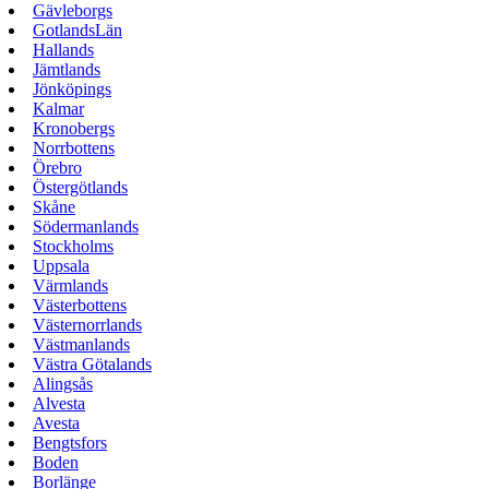
Gävleborgs
GotlandsLän
Hallands
Jämtlands
Jönköpings
Kalmar
Kronobergs
Norrbottens
Örebro
Östergötlands
Skåne
Södermanlands
Stockholms
Uppsala
Värmlands
Västerbottens
Västernorrlands
Västmanlands
Västra Götalands
Alingsås
Alvesta
Avesta
Bengtsfors
Boden
Borlänge