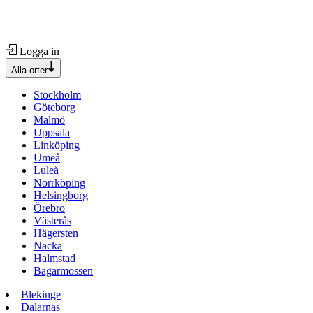
Logga in
Alla orter
Stockholm
Göteborg
Malmö
Uppsala
Linköping
Umeå
Luleå
Norrköping
Helsingborg
Örebro
Västerås
Hägersten
Nacka
Halmstad
Bagarmossen
Blekinge
Dalarnas