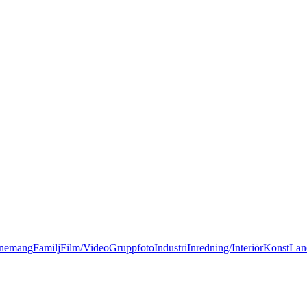
nemang
Familj
Film/Video
Gruppfoto
Industri
Inredning/Interiör
Konst
Lan