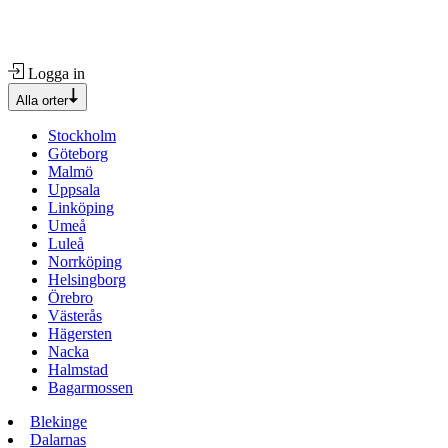
Logga in
Alla orter
Stockholm
Göteborg
Malmö
Uppsala
Linköping
Umeå
Luleå
Norrköping
Helsingborg
Örebro
Västerås
Hägersten
Nacka
Halmstad
Bagarmossen
Blekinge
Dalarnas