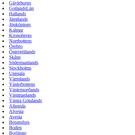
Gävleborgs
GotlandsLän
Hallands
Jämtlands
Jönköpings
Kalmar
Kronobergs
Norrbottens
Örebro
Östergötlands
Skåne
Södermanlands
Stockholms
Uppsala
Värmlands
Västerbottens
Västernorrlands
Västmanlands
Västra Götalands
Alingsås
Alvesta
Avesta
Bengtsfors
Boden
Borlänge