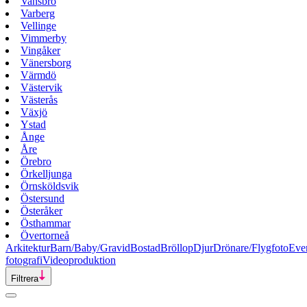
Vansbro
Varberg
Vellinge
Vimmerby
Vingåker
Vänersborg
Värmdö
Västervik
Västerås
Växjö
Ystad
Ånge
Åre
Örebro
Örkelljunga
Örnsköldsvik
Östersund
Österåker
Östhammar
Övertorneå
Arkitektur
Barn/Baby/Gravid
Bostad
Bröllop
Djur
Drönare/Flygfoto
Eve
fotografi
Videoproduktion
Filtrera