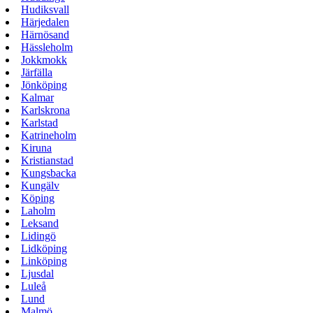
Hudiksvall
Härjedalen
Härnösand
Hässleholm
Jokkmokk
Järfälla
Jönköping
Kalmar
Karlskrona
Karlstad
Katrineholm
Kiruna
Kristianstad
Kungsbacka
Kungälv
Köping
Laholm
Leksand
Lidingö
Lidköping
Linköping
Ljusdal
Luleå
Lund
Malmö