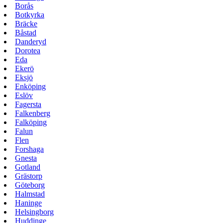
Borås
Botkyrka
Bräcke
Båstad
Danderyd
Dorotea
Eda
Ekerö
Eksjö
Enköping
Eslöv
Fagersta
Falkenberg
Falköping
Falun
Flen
Forshaga
Gnesta
Gotland
Grästorp
Göteborg
Halmstad
Haninge
Helsingborg
Huddinge