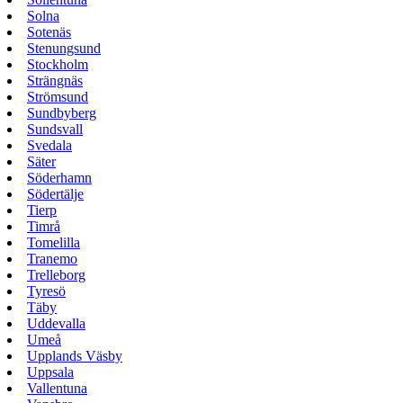
Solna
Sotenäs
Stenungsund
Stockholm
Strängnäs
Strömsund
Sundbyberg
Sundsvall
Svedala
Säter
Söderhamn
Södertälje
Tierp
Timrå
Tomelilla
Tranemo
Trelleborg
Tyresö
Täby
Uddevalla
Umeå
Upplands Väsby
Uppsala
Vallentuna