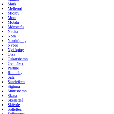
Mark
Mellerud
Mjölby
Mora
Motala
Mönsterås
Nacka
Nora
Norrköping
Nybro
Nyköping
Orsa
Oskarshamn
Ovanåker
Partille
Ronneby
Sala
Sandviken
Sigtuna
Simrishamn
Skara
Skellefteå
Skövde
Sollefteå
Sollentuna