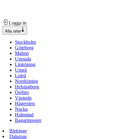
Logga in
Alla orter
Stockholm
Göteborg
Malmö
Uppsala
Linköping
Umeå
Luleå
Norrköping
Helsingborg
Örebro
Västerås
Hägersten
Nacka
Halmstad
Bagarmossen
Blekinge
Dalarnas