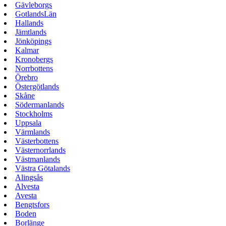
Gävleborgs
GotlandsLän
Hallands
Jämtlands
Jönköpings
Kalmar
Kronobergs
Norrbottens
Örebro
Östergötlands
Skåne
Södermanlands
Stockholms
Uppsala
Värmlands
Västerbottens
Västernorrlands
Västmanlands
Västra Götalands
Alingsås
Alvesta
Avesta
Bengtsfors
Boden
Borlänge