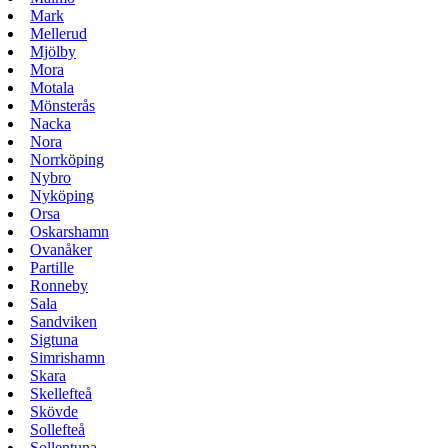
Mark
Mellerud
Mjölby
Mora
Motala
Mönsterås
Nacka
Nora
Norrköping
Nybro
Nyköping
Orsa
Oskarshamn
Ovanåker
Partille
Ronneby
Sala
Sandviken
Sigtuna
Simrishamn
Skara
Skellefteå
Skövde
Sollefteå
Sollentuna