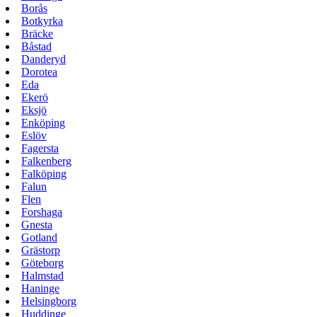
Borås
Botkyrka
Bräcke
Båstad
Danderyd
Dorotea
Eda
Ekerö
Eksjö
Enköping
Eslöv
Fagersta
Falkenberg
Falköping
Falun
Flen
Forshaga
Gnesta
Gotland
Grästorp
Göteborg
Halmstad
Haninge
Helsingborg
Huddinge