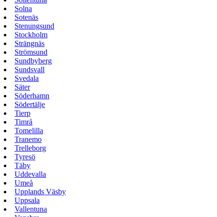
Solna
Sotenäs
Stenungsund
Stockholm
Strängnäs
Strömsund
Sundbyberg
Sundsvall
Svedala
Säter
Söderhamn
Södertälje
Tierp
Timrå
Tomelilla
Tranemo
Trelleborg
Tyresö
Täby
Uddevalla
Umeå
Upplands Väsby
Uppsala
Vallentuna