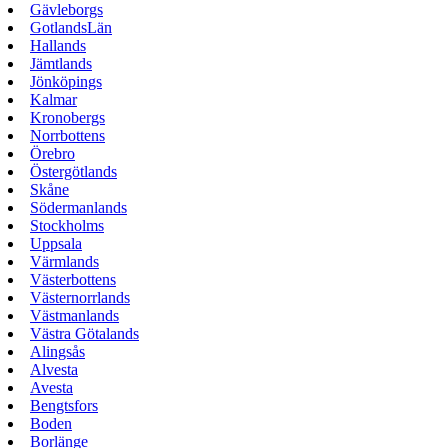
Gävleborgs
GotlandsLän
Hallands
Jämtlands
Jönköpings
Kalmar
Kronobergs
Norrbottens
Örebro
Östergötlands
Skåne
Södermanlands
Stockholms
Uppsala
Värmlands
Västerbottens
Västernorrlands
Västmanlands
Västra Götalands
Alingsås
Alvesta
Avesta
Bengtsfors
Boden
Borlänge