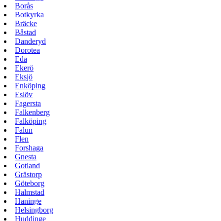
Borås
Botkyrka
Bräcke
Båstad
Danderyd
Dorotea
Eda
Ekerö
Eksjö
Enköping
Eslöv
Fagersta
Falkenberg
Falköping
Falun
Flen
Forshaga
Gnesta
Gotland
Grästorp
Göteborg
Halmstad
Haninge
Helsingborg
Huddinge