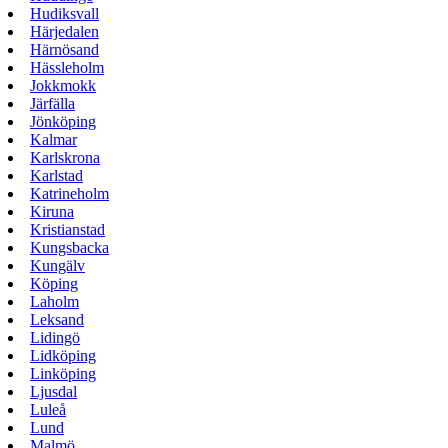
Hudiksvall
Härjedalen
Härnösand
Hässleholm
Jokkmokk
Järfälla
Jönköping
Kalmar
Karlskrona
Karlstad
Katrineholm
Kiruna
Kristianstad
Kungsbacka
Kungälv
Köping
Laholm
Leksand
Lidingö
Lidköping
Linköping
Ljusdal
Luleå
Lund
Malmö