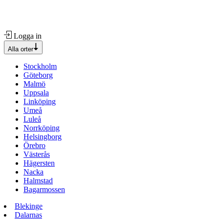
Logga in
Alla orter
Stockholm
Göteborg
Malmö
Uppsala
Linköping
Umeå
Luleå
Norrköping
Helsingborg
Örebro
Västerås
Hägersten
Nacka
Halmstad
Bagarmossen
Blekinge
Dalarnas