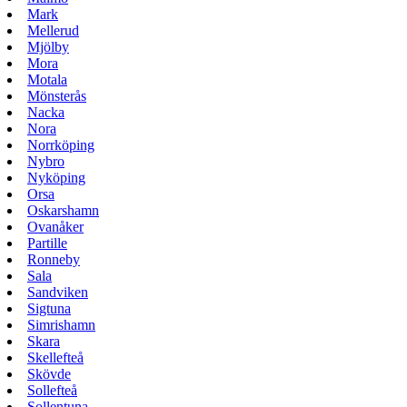
Mark
Mellerud
Mjölby
Mora
Motala
Mönsterås
Nacka
Nora
Norrköping
Nybro
Nyköping
Orsa
Oskarshamn
Ovanåker
Partille
Ronneby
Sala
Sandviken
Sigtuna
Simrishamn
Skara
Skellefteå
Skövde
Sollefteå
Sollentuna