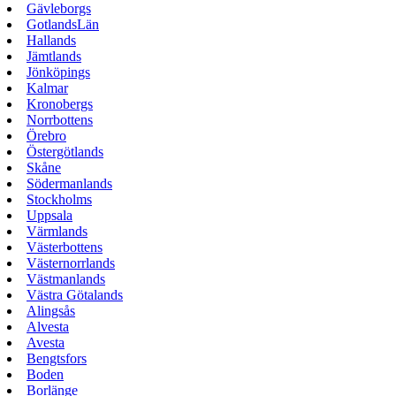
Gävleborgs
GotlandsLän
Hallands
Jämtlands
Jönköpings
Kalmar
Kronobergs
Norrbottens
Örebro
Östergötlands
Skåne
Södermanlands
Stockholms
Uppsala
Värmlands
Västerbottens
Västernorrlands
Västmanlands
Västra Götalands
Alingsås
Alvesta
Avesta
Bengtsfors
Boden
Borlänge