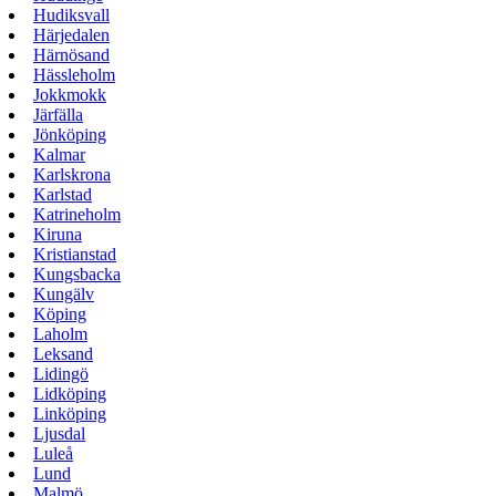
Hudiksvall
Härjedalen
Härnösand
Hässleholm
Jokkmokk
Järfälla
Jönköping
Kalmar
Karlskrona
Karlstad
Katrineholm
Kiruna
Kristianstad
Kungsbacka
Kungälv
Köping
Laholm
Leksand
Lidingö
Lidköping
Linköping
Ljusdal
Luleå
Lund
Malmö