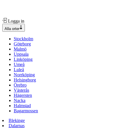
Logga in
Alla orter
Stockholm
Göteborg
Malmö
Uppsala
Linköping
Umeå
Luleå
Norrköping
Helsingborg
Örebro
Västerås
Hägersten
Nacka
Halmstad
Bagarmossen
Blekinge
Dalarnas