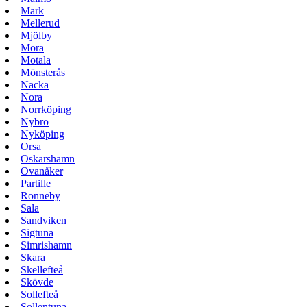
Mark
Mellerud
Mjölby
Mora
Motala
Mönsterås
Nacka
Nora
Norrköping
Nybro
Nyköping
Orsa
Oskarshamn
Ovanåker
Partille
Ronneby
Sala
Sandviken
Sigtuna
Simrishamn
Skara
Skellefteå
Skövde
Sollefteå
Sollentuna