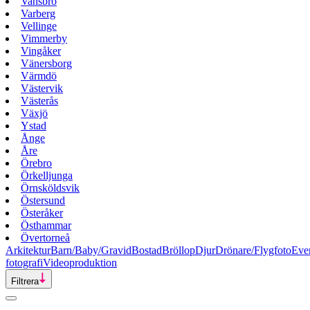
Vansbro
Varberg
Vellinge
Vimmerby
Vingåker
Vänersborg
Värmdö
Västervik
Västerås
Växjö
Ystad
Ånge
Åre
Örebro
Örkelljunga
Örnsköldsvik
Östersund
Österåker
Östhammar
Övertorneå
Arkitektur
Barn/Baby/Gravid
Bostad
Bröllop
Djur
Drönare/Flygfoto
Eve
fotografi
Videoproduktion
Filtrera