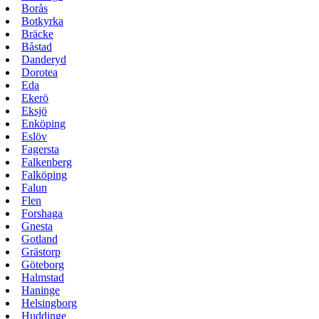
Borås
Botkyrka
Bräcke
Båstad
Danderyd
Dorotea
Eda
Ekerö
Eksjö
Enköping
Eslöv
Fagersta
Falkenberg
Falköping
Falun
Flen
Forshaga
Gnesta
Gotland
Grästorp
Göteborg
Halmstad
Haninge
Helsingborg
Huddinge