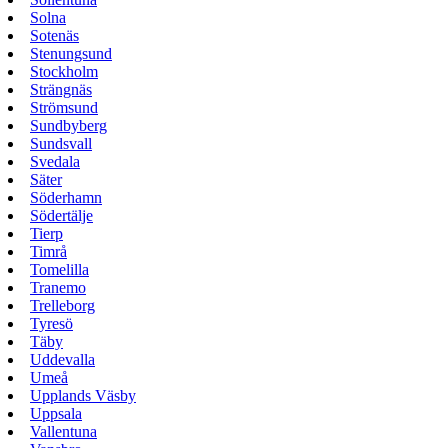
Solna
Sotenäs
Stenungsund
Stockholm
Strängnäs
Strömsund
Sundbyberg
Sundsvall
Svedala
Säter
Söderhamn
Södertälje
Tierp
Timrå
Tomelilla
Tranemo
Trelleborg
Tyresö
Täby
Uddevalla
Umeå
Upplands Väsby
Uppsala
Vallentuna